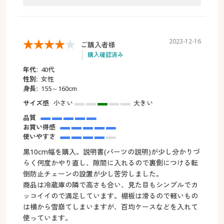
2023-12-16
ご購入者様
購入確認済み
年代:
40代
性別:
女性
身長:
155～160cm
サイズ感
小さい
大きい
品質
お買い得感
使いやすさ
黒10cm幅を購入。説明書(パーツの説明)が少し分かりづ
らく何度かやり直し、隙間に入れるので裏側につける転
倒防止チェーンの設置が少し苦労しました。
商品は冷蔵庫の隣で高さも合い、見た目もシンプルでカ
ッコイイので満足しています。棚板は滑るので軽いもの
は横から雪崩てしまいますが、百均ケースなどを入れて
使っています。