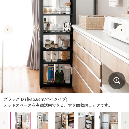
大きいサイズ
制服・スクールすべて
美容・健康・サプリメント
寝具・ベッド
制服・スクール
美容・健康通販すべて
家具・収納
キッチン・雑貨・日用品
バーゲン
大きいサイズ通販すべて
制服・学生服
カーテン・ラグ・ファブリック
大きいサイズ
制服・スクールすべて
美容・健康・サプリメント
寝具・ベッド
詳細検索
バーゲンセール
大きいサイズ レディース服
ジュニア・ティーンズ下着
バーゲン
大きいサイズ通販すべて
制服・学生服
カーテン・ラグ・ファブリック
商品カテゴリ一覧
シークレットセール
大きいサイズ レディース下着
詳細検索
バーゲンセール
大きいサイズ レディース服
ジュニア・ティーンズ下着
カタログ
大きいサイズ メンズ
商品カテゴリ一覧
シークレットセール
大きいサイズ レディース下着
カタログ・チラシからのご注文
カタログ
大きいサイズ 事務・制服
大きいサイズ メンズ
デジタルカタログ
カタログ・チラシからのご注文
ブラック D (幅15.6cm/ハイタイプ)
大きいサイズ 事務・制服
デッドスペースを有効活用できる、すき間収納ラックです。
カタログ無料プレゼント
デジタルカタログ
会員メニュー