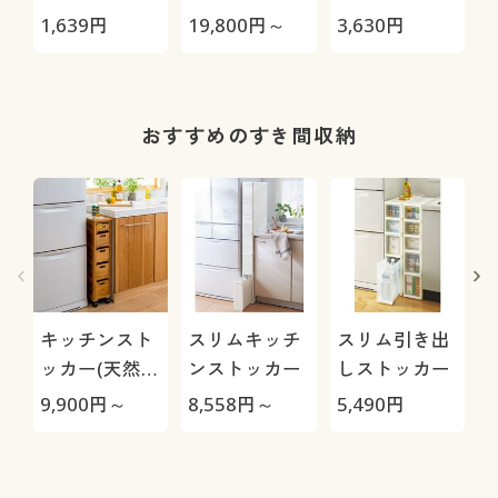
リーナー
100%)/濡れた
1,639
円
19,800
円～
3,630
円
1
CL115FDW
ままでも羽織
れる吸水性
おすすめのすき間収納
キッチンスト
スリムキッチ
スリム引き出
ッカー(天然
ンストッカー
しストッカー
木・タイル付
9,900
円～
8,558
円～
5,490
円
9
き)