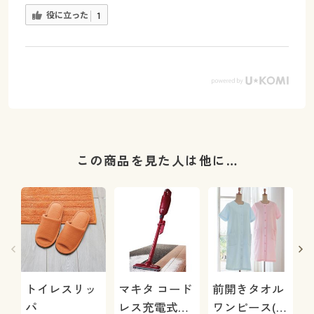
役に立った
1
この商品を見た人は他に…
トイレスリッ
マキタ コード
前開きタオル
パ
レス充電式ク
ワンピース(綿