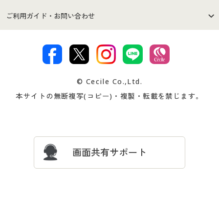
セシールご利用規約
プライバシーポリシー
商品カテゴリ
バーゲンセール
ご利用ガイド・お問い合わせ
特定商取引法に基づく表示
古物営業法に基づく表示
カタログ・チラシからのご注
デジタルカタログ
ご注文は
お届けは
文
著作権・商標について
会社案内
交換・返品は
お支払は
カタログ無料プレゼント
特集一覧
© Cecile Co.,Ltd.
会員登録・お客様情報変更に
お客様番号・パスワードをお
本サイトの無断複写(コピー)・複製・転載を禁じます。
プレゼント＆キャンペーン
サイトマップ
ついて
忘れの場合
サイズガイド
よくある質問とお問い合わせ
画面共有サポート