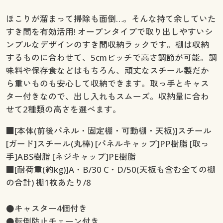
ほこりが溜まって掃除も面倒…。そんな持て余していた
すき間を有効活用! オープンタイプで取り出しやすいシ
ンプルなデザインのすき間収納ラックです。棚は収納
するものに合わせて、5cmピッチで高さ調節が可能。調
味料や保存食などはもちろん、頑丈なスチール製だか
ら重いものも安心して収納できます。取っ手とキャス
ター付きなので、出し入れもスムーズ。収納量に合わ
せて2種類の高さを選べます。
■[本体(前後パネル・固定棚・可動棚・天板)]スチール
[ガード]スチール(丸棒) [パネルキャップ]PP樹脂 [取っ
手]ABS樹脂 [ネジキャップ]PE樹脂
■[耐荷重(約kg)]A・B/30 C・D/50(天板も含む全ての棚
の合計) 棚1枚あたり/8
●キャスター4個付き
●転倒防止チェーン付き