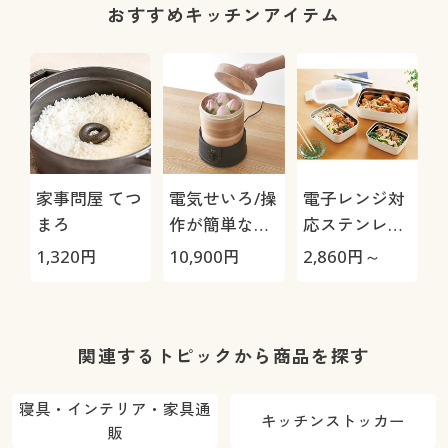
おすすめキッチンアイテム
家事問屋 てつ
電気せいろ/操
電子レンジ対
まろ
作が簡単なダ
応ステンレス
イヤル式スイ
調理保存容器
1,320
円
10,900
円
2,860
円～
ッチ EM-185
関連するトピックから商品を探す
寝具・インテリア・家具通
キッチンストッカー
販