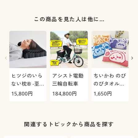
この商品を見た人は他に…
ヒツジのいら
アシスト電動
ちいかわ のび
ない枕® -至
三輪自転車
のびタオル地
極-
枕カバー
H
15,800
円
184,800
円
1,650
円
4
0
関連するトピックから商品を探す