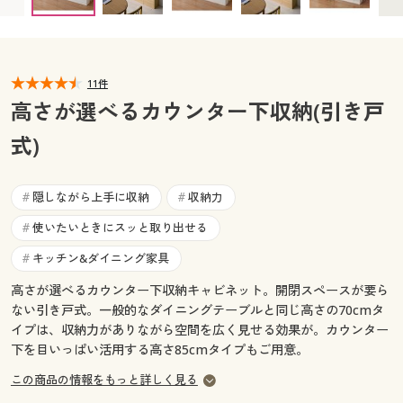
D(高さ70cm/引き戸幅120cm) ◎ 在庫あり
カタログ無料プレゼント
E(高さ85cm/伸縮ラック) ○ 在庫わずか
マイページ
会員メニュー
F(高さ85cm/チェスト) ○ 在庫わずか
G(高さ85cm/引き戸幅90cm) ◎ 在庫あり
閲覧履歴
11件
マイページ
H(高さ85cm/引き戸幅120cm) ○ 在庫わずか
高さが選べるカウンター下収納(引き戸
お気に入り
式)
閲覧履歴
サポート
お気に入り
隠しながら上手に収納
収納力
#
#
ご利用ガイド
使いたいときにスッと取り出せる
#
サポート
キッチン&ダイニング家具
#
よくある質問とお問い合わせ
ご利用ガイド
高さが選べるカウンター下収納キャビネット。開閉スペースが要ら
ない引き戸式。一般的なダイニングテーブルと同じ高さの70cmタ
よくある質問とお問い合わせ
イプは、収納力がありながら空間を広く見せる効果が。カウンター
下を目いっぱい活用する高さ85cmタイプもご用意。
この商品の情報をもっと詳しく見る