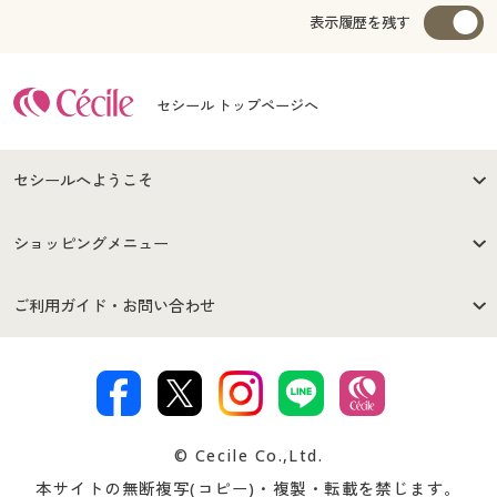
表示履歴を残す
セシール トップページへ
セシールへようこそ
はじめての方へ
ご利用環境について
ショッピングメニュー
セシールご利用規約
プライバシーポリシー
商品カテゴリ
バーゲンセール
ご利用ガイド・お問い合わせ
特定商取引法に基づく表示
古物営業法に基づく表示
カタログ・チラシからのご注
デジタルカタログ
ご注文は
お届けは
文
著作権・商標について
会社案内
交換・返品は
お支払は
カタログ無料プレゼント
特集一覧
© Cecile Co.,Ltd.
会員登録・お客様情報変更に
お客様番号・パスワードをお
本サイトの無断複写(コピー)・複製・転載を禁じます。
プレゼント＆キャンペーン
サイトマップ
ついて
忘れの場合