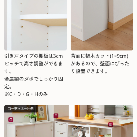
引き戸タイプの棚板は3cm
背面に幅木カット(1×9cm)
ピッチで高さ調整ができま
があるので、壁面にぴった
す。
り設置できます。
金属製のダボでしっかり固
定。
※C・D・G・Hのみ