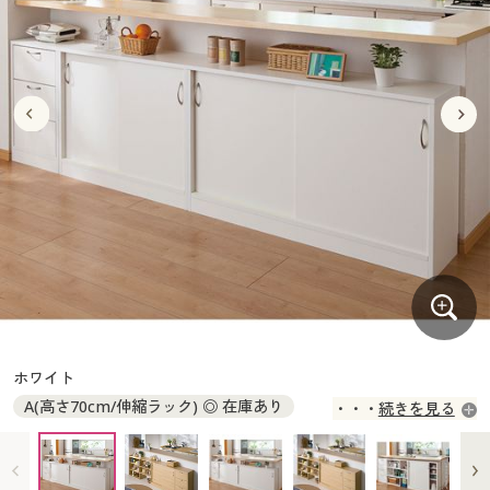
大きいサイズ
制服・スクールすべて
美容・健康・サプリメント
寝具・ベッド
制服・スクール
美容・健康通販すべて
家具・収納
キッチン・雑貨・日用品
バーゲン
大きいサイズ通販すべて
制服・学生服
カーテン・ラグ・ファブリック
大きいサイズ
制服・スクールすべて
美容・健康・サプリメント
寝具・ベッド
詳細検索
バーゲンセール
大きいサイズ レディース服
ジュニア・ティーンズ下着
バーゲン
大きいサイズ通販すべて
制服・学生服
カーテン・ラグ・ファブリック
商品カテゴリ一覧
シークレットセール
大きいサイズ レディース下着
詳細検索
バーゲンセール
大きいサイズ レディース服
ジュニア・ティーンズ下着
カタログ
大きいサイズ メンズ
商品カテゴリ一覧
シークレットセール
大きいサイズ レディース下着
カタログ・チラシからのご注文
カタログ
大きいサイズ 事務・制服
大きいサイズ メンズ
デジタルカタログ
カタログ・チラシからのご注文
ホワイト
大きいサイズ 事務・制服
A(高さ70cm/伸縮ラック) ◎ 在庫あり
続きを見る
カタログ無料プレゼント
デジタルカタログ
B(高さ70cm/チェスト) ◎ 在庫あり
C(高さ70cm/引き戸幅90cm) ○ 在庫わずか
会員メニュー