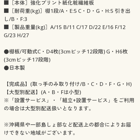
■［本体］強化プリント紙化粧繊維板
■［耐荷重(kg)］棚1段/A・E:5 C・D・G・H:5 引き出
し/B・F:3
■［製品重量(kg)］A/15 B/11 C/17 D/22 E/16 F/12
G/23 H/27
●棚板/可動式C・D4枚(3cmピッチ12段階) G・H6枚
(3cmピッチ17段階)
●日本製
【完成品】(取っ手のみ取り付け/B・C・D・F・G・H)
【大型別配送】(A・B・Fは小型)
※「設置サービス」・「組立+設置サービス」をご利用
の場合は大型別配送扱いとなります。
※沖縄県や一部島しょ部など配送上の都合によりお届
けできない地域がございます。