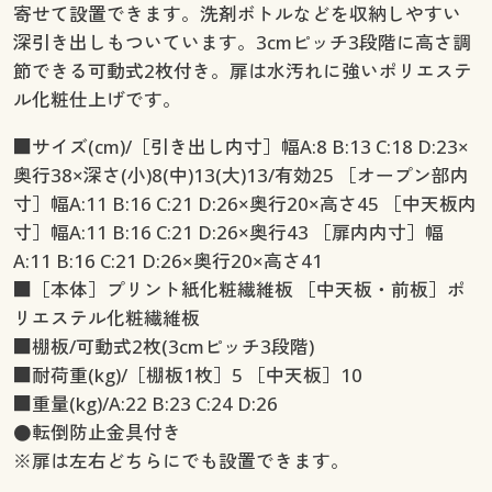
寄せて設置できます。洗剤ボトルなどを収納しやすい
深引き出しもついています。3cmピッチ3段階に高さ調
節できる可動式2枚付き。扉は水汚れに強いポリエステ
ル化粧仕上げです。
■サイズ(cm)/［引き出し内寸］幅A:8 B:13 C:18 D:23×
奥行38×深さ(小)8(中)13(大)13/有効25 ［オープン部内
寸］幅A:11 B:16 C:21 D:26×奥行20×高さ45 ［中天板内
寸］幅A:11 B:16 C:21 D:26×奥行43 ［扉内内寸］幅
A:11 B:16 C:21 D:26×奥行20×高さ41
■［本体］プリント紙化粧繊維板 ［中天板・前板］ポ
リエステル化粧繊維板
■棚板/可動式2枚(3cmピッチ3段階)
■耐荷重(kg)/［棚板1枚］5 ［中天板］10
■重量(kg)/A:22 B:23 C:24 D:26
●転倒防止金具付き
※扉は左右どちらにでも設置できます。