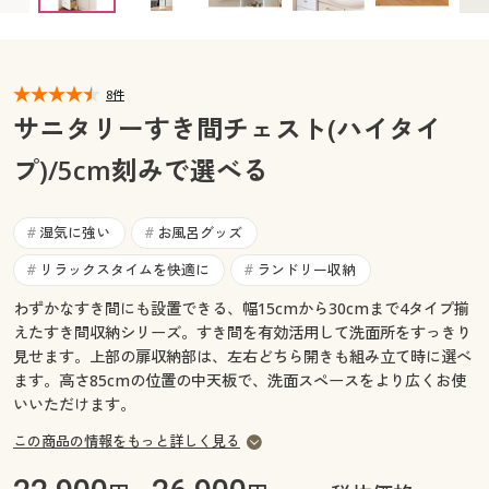
カタログ無料プレゼント
マイページ
会員メニュー
8件
閲覧履歴
マイページ
サニタリーすき間チェスト(ハイタイ
お気に入り
プ)/5cm刻みで選べる
閲覧履歴
サポート
お気に入り
湿気に強い
お風呂グッズ
#
#
ご利用ガイド
リラックスタイムを快適に
ランドリー収納
#
#
サポート
わずかなすき間にも設置できる、幅15cmから30cmまで4タイプ揃
よくある質問とお問い合わせ
えたすき間収納シリーズ。すき間を有効活用して洗面所をすっきり
ご利用ガイド
見せます。上部の扉収納部は、左右どちら開きも組み立て時に選べ
ます。高さ85cmの位置の中天板で、洗面スペースをより広くお使
よくある質問とお問い合わせ
いいただけます。
この商品の情報をもっと詳しく見る