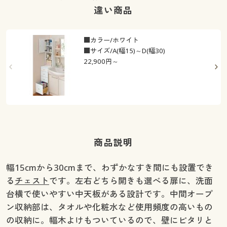
違い商品
■カラー/ホワイト
■サイズ/A(幅15)～D(幅30)
22,900
円～
商品説明
幅15cmから30cmまで、わずかなすき間にも設置でき
る
チェスト
です。左右どちら開きも選べる扉に、洗面
台横で使いやすい中天板がある設計です。中間オープ
ン収納部は、タオルや化粧水など使用頻度の高いもの
の収納に。幅木よけもついているので、壁にピタリと