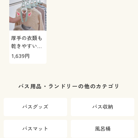
厚手の衣類も
乾きやすいハ
ンガー(6本組)
1,639
円
バス用品・ランドリーの他のカテゴリ
バスグッズ
バス収納
バスマット
風呂桶