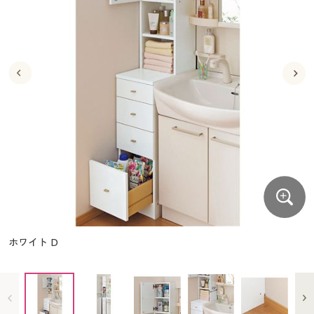
大きいサイズ
制服・スクールすべて
美容・健康・サプリメント
寝具・ベッド
制服・スクール
美容・健康通販すべて
家具・収納
キッチン・雑貨・日用品
バーゲン
大きいサイズ通販すべて
制服・学生服
カーテン・ラグ・ファブリック
大きいサイズ
制服・スクールすべて
美容・健康・サプリメント
寝具・ベッド
詳細検索
バーゲンセール
大きいサイズ レディース服
ジュニア・ティーンズ下着
バーゲン
大きいサイズ通販すべて
制服・学生服
カーテン・ラグ・ファブリック
商品カテゴリ一覧
シークレットセール
大きいサイズ レディース下着
詳細検索
バーゲンセール
大きいサイズ レディース服
ジュニア・ティーンズ下着
カタログ
大きいサイズ メンズ
商品カテゴリ一覧
シークレットセール
大きいサイズ レディース下着
カタログ・チラシからのご注文
カタログ
大きいサイズ 事務・制服
大きいサイズ メンズ
デジタルカタログ
カタログ・チラシからのご注文
ホワイト D
大きいサイズ 事務・制服
カタログ無料プレゼント
デジタルカタログ
会員メニュー