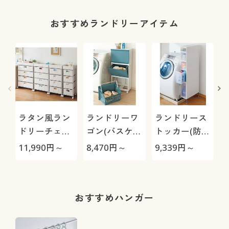
おすすめランドリーアイテム
ラタン風ラン
ランドリーワ
ランドリース
ドリーチェス
ゴン(バスケッ
トッカー(防水
ト(湿気や汚れ
トにもなる)/
パンをまたい
11,990
円～
8,470
円～
9,339
円～
1
に強い)
通気性のいい
で置けるアジ
メッシュ構造
ャスター付き)
おすすめハンガー