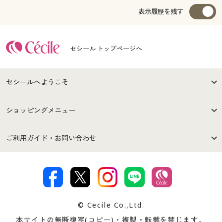
表示履歴を残す
セシール トップページへ
セシールへようこそ
はじめての方へ
ご利用環境について
ショッピングメニュー
セシールご利用規約
プライバシーポリシー
商品カテゴリ
バーゲンセール
ご利用ガイド・お問い合わせ
特定商取引法に基づく表示
古物営業法に基づく表示
カタログ・チラシからのご注
デジタルカタログ
ご注文は
お届けは
文
著作権・商標について
会社案内
交換・返品は
お支払は
カタログ無料プレゼント
特集一覧
© Cecile Co.,Ltd.
会員登録・お客様情報変更に
お客様番号・パスワードをお
本サイトの無断複写(コピー)・複製・転載を禁じます。
プレゼント＆キャンペーン
サイトマップ