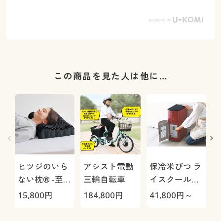
この商品を見た人は他に…
ヒツジのいら
アシスト電動
保冷米びつ ラ
ない枕® -至
三輪自転車
イスクール
極-
HRC-
15,800
円
184,800
円
41,800
円～
4
05S/HRC-10S
さ