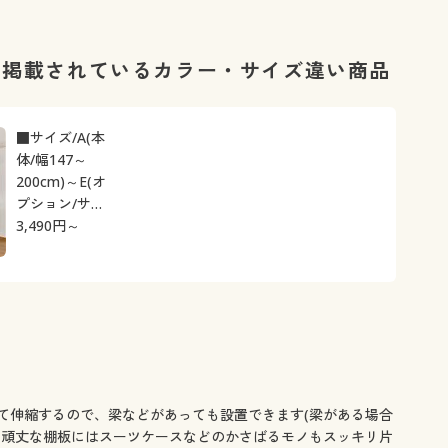
ません。
カーテンで
に掲載されているカラー・サイズ違い商品
■サイズ/A(本
体/幅147～
200cm)～E(オ
プション/サイ
3,490
ドカーテン)
円～
て伸縮するので、梁などがあっても設置できます(梁がある場合
。頑丈な棚板にはスーツケースなどのかさばるモノもスッキリ片