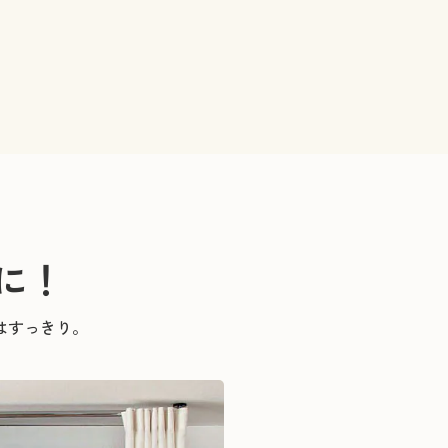
に！
はすっきり。