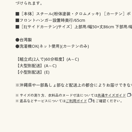
づけられます。
■［本体］スチール(粉体塗装・クロムメッキ) ［カーテン］ポリ
■フロントハンガー設置時奥行/65cm
■［E(サイドカーテン)サイズ］上部用/幅50×丈86cm 下部用/幅5
●台湾製
●洗濯機OK(ネット使用)(カーテンのみ)
【組立式(2人で)60分程度】(A～C)
【大型別配送】(A～C)
【小型別配送】(E)
※沖縄県や一部島しょ部など配送上の都合によりお届けできな
※ サイズの測り方、衣料品のヌード寸法については
共通サイズガイド
※ 返品などサービスについては
ご利用ガイド
をご確認ください。