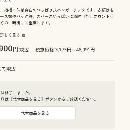
大きいサイズ 事務・制服
、縦横に伸縮自在のつっぱり式ハンガーラックです。衣類はも
ース類やバッグ等、スペースいっぱいに収納可能。フロントハ
ぐの一時掛けに重宝します。
詳しく見る
,900
円
税抜価格 3,173円～48,091円
(税込)
0
円(税込)
間は終了しました。
商品は【代替商品を見る】ボタンからご確認ください。
代替商品を見る
C (本体/幅