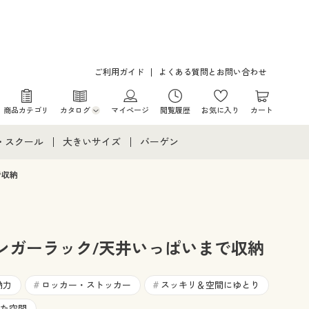
ご利用ガイド
よくある質問とお問い合わせ
商品カテゴリ
カタログ
マイページ
閲覧履歴
お気に入り
カート
カタログ・チラシからのご注文
・スクール
大きいサイズ
バーゲン
デジタルカタログ
て
・スクールすべて
大きいサイズ通販すべて
バーゲンセール
で収納
カタログ無料プレゼント
メント
・学生服
大きいサイズ レディース服
シークレットセール
ニア・ティーンズ下着
大きいサイズ レディース下着
ンガーラック/天井いっぱいまで収納
大きいサイズ メンズ
納力
ロッカー・ストッカー
スッキリ＆空間にゆとり
#
#
た空間