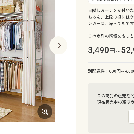
目隠しカーテンが付いた
ちろん、上段の棚にはケ
ンガーは、帰ってきてす
この商品の情報をもっと
3,490
52
円～
別配送料 :
600
円～
4,00
この商品の販売期
現在販売中の類似
C (本体/幅260～340cm)