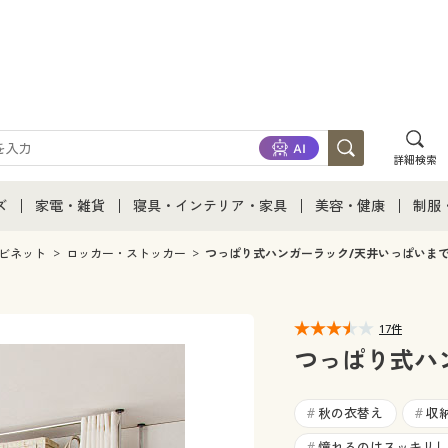
詳細検索
ズ
家電・雑貨
寝具・インテリア・家具
美容・健康
制服
て
ズ通販すべて
家電・雑貨すべて
寝具・インテリア・家具通販すべて
美容・健康通販すべ
制服
ビネット
ロッカー・ストッカー
つっぱり式ハンガーラック/天井いっぱいま
ズファッション
家電
家具・収納
美容・健康・サプリ
制服
17件
ズ下着
キッチン・雑貨・日用品
寝具・ベッド
ジュ
つっぱり式ハ
着
カーテン・ラグ・ファブリック
秋の衣替え
収
#
#
憧れるのはスッキリし
#