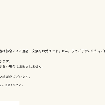
 在庫わずか
 在庫わずか
 在庫わずか
庫わずか
在庫あり
庫あり
 在庫わずか
 在庫わずか
 在庫わずか
わずか
客様都合による返品・交換をお受けできません。予めご了承いただきご
在庫あり
庫わずか
ります。
庫あり
明るい場合は発揮されません。
庫あり
在庫あり
い地域がございます。
在庫あり
をご確認ください。
庫あり
庫あり
 在庫わずか
 在庫わずか