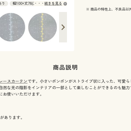
庫あり
幅100×丈78(2枚組) ◎ 在庫あり
続きを見る
※ 商品の特性上、不良品以
わずか
庫あり
庫あり
庫あり
庫あり
在庫あり
在庫あり
庫わずか
在庫あり
商品説明
 在庫わずか
庫あり
レースカーテン
です。小さいポンポンがストライプ状に入った、可愛ら
庫あり
自然な光の陰影をインテリアの一部として楽しむことができるのも魅力
在庫あり
にお使いいただけます。
庫あり
庫わずか
庫わずか
)があります。
 在庫わずか
庫あり