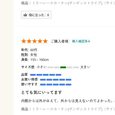
商品：
ミラーレースカーテン(ポンポンストライプ)（サイズ：1
役に立った
0
ご購入者様
購入確認済み
年代:
60代
性別:
女性
身長:
155～160cm
サイズ感
小さい
大きい
品質
お買い得感
使いやすさ
とても気にいってます
内側からは外がみえて、外からは見えないのでよかった。
商品：
ミラーレースカーテン(ポンポンストライプ)（サイズ：1