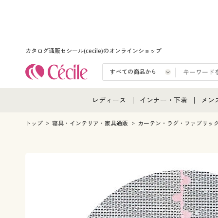
カタログ通販セシール(cecile)のオンラインショップ
レディース
インナー・下着
メン
レディース通販すべて
インナー・下着通販すべ
メン
トップ
寝具・インテリア・家具通販
カーテン・ラグ・ファブリッ
レディースファッション
女性下着
メン
女性下着
メンズ下着
メン
ジュニア・ティーンズ下