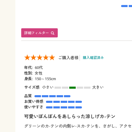
詳細フィルター
ご購入者様
購入確認済み
年代:
60代
性別:
女性
身長:
150～155cm
サイズ感
小さい
大きい
品質
お買い得感
使いやすさ
可愛いぽんぽんをあしらった涼しげカ-テン
グリーンのカ-テンの内側レ-スカ-テンを、さがし、アク