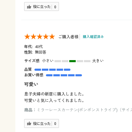
役に立った
0
ご購入者様
購入確認済み
年代:
40代
性別:
無回答
サイズ感
小さい
大きい
品質
お買い得感
可愛い
息子夫婦の新居に購入しました。
可愛いと気に入ってくれました。
商品：
ミラーレースカーテン(ポンポンストライプ)（サイズ：1
役に立った
0