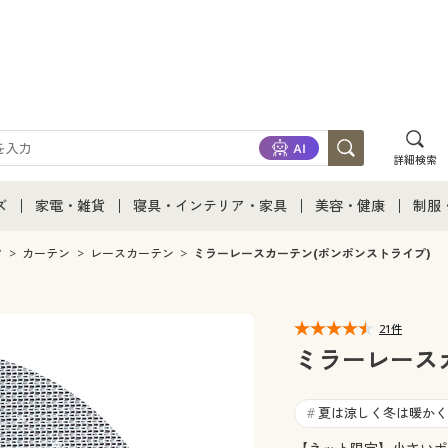
詳細検索
ズ
家電・雑貨
寝具・インテリア・家具
美容・健康
制服
て
ズ通販すべて
家電・雑貨すべて
寝具・インテリア・家具通販すべて
美容・健康通販すべ
制服
ク
カーテン
レースカーテン
ミラーレースカーテン(ポンポンストライプ)
ズファッション
家電
家具・収納
美容・健康・サプリ
制服
21件
ズ下着
キッチン・雑貨・日用品
寝具・ベッド
ジュ
ミラーレース
着
カーテン・ラグ・ファブリック
夏は涼しく冬は暖かく
#