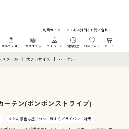
ご利用ガイド
よくある質問とお問い合わせ
商品カテゴリ
カタログ
マイページ
閲覧履歴
お気に入り
カート
カタログ・チラシからのご注文
・スクール
大きいサイズ
バーゲン
デジタルカタログ
て
・スクールすべて
大きいサイズ通販すべて
バーゲンセール
カタログ無料プレゼント
メント
・学生服
大きいサイズ レディース服
シークレットセール
ニア・ティーンズ下着
大きいサイズ レディース下着
カーテン(ポンポンストライプ)
大きいサイズ メンズ
外の景色も感じつつ、程よくプライバシー対策
#