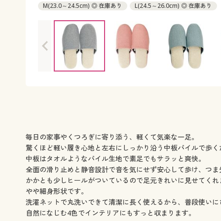
M(23.0～24.5cm) ◎ 在庫あり
L(24.5～26.0cm) ◎ 在庫あり
毎日の家事やくつろぎに寄り添う、軽くて気楽な一足。
驚くほど軽い履き心地と左右にしっかり沿う中板パイルで歩く
中板はタオルようなパイル生地で素足でもサラッと爽快。
全面の滑り止めと静音設計で音を気にせず安心して歩け、つま
かかとも少しヒールがついているので足元きれいに見せてくれ
やや細身形状です。
洗濯ネットで丸洗いできて清潔に長く使えるから、普段使いに
自然になじむ4色でインテリアにもすっと収まります。