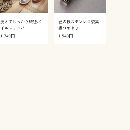
洗えてしっかり絨毯パ
匠の技ステンレス製高
イルスリッパ
級つめきり
1,749
円
1,540
円