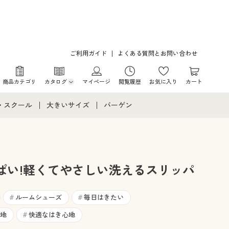
ご利用ガイド
よくある質問とお問い合わせ
商品カテゴリ
カタログ
マイページ
閲覧履歴
お気に入り
カート
カタログ・チラシからのご注文
・スクール
大きいサイズ
バーゲン
デジタルカタログ
て
・スクールすべて
大きいサイズ通販すべて
バーゲンセール
カタログ無料プレゼント
メント
・学生服
大きいサイズ レディース服
シークレットセール
ぱい!軽くてやさしい洗えるスリッパ
ニア・ティーンズ下着
大きいサイズ レディース下着
ルームシューズ
毎日はきたい
#
#
大きいサイズ メンズ
地
快適なはき心地
#