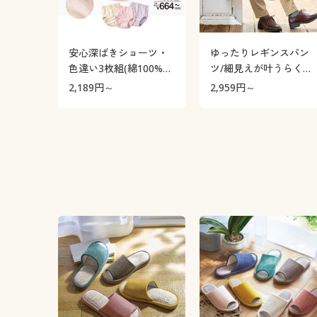
安心深ばきショーツ・
ゆったりレギンスパン
色違い3枚組(綿100%・
ツ/細見えが叶うらくち
はきこみ丈深め・くる
んテーパード(ストレッ
2,189
円～
2,959
円～
みゴム・ふんわりメッ
チ・UVカット・速乾・
シュ)
洗濯機OK)