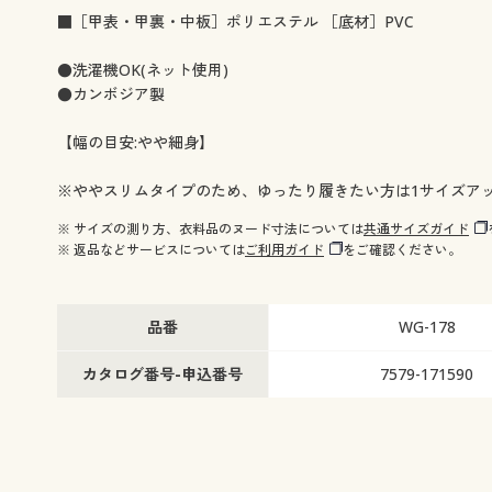
■［甲表・甲裏・中板］ポリエステル ［底材］PVC
●洗濯機OK(ネット使用)
●カンボジア製
【幅の目安:やや細身】
※ややスリムタイプのため、ゆったり履きたい方は1サイズア
※ サイズの測り方、衣料品のヌード寸法については
共通サイズガイド
※ 返品などサービスについては
ご利用ガイド
をご確認ください。
品番
WG-178
カタログ番号-申込番号
7579-171590