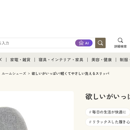
詳細検索
ズ
家電・雑貨
寝具・インテリア・家具
美容・健康
制服
て
ズ通販すべて
家電・雑貨すべて
寝具・インテリア・家具通販すべて
美容・健康通販すべ
制服
ルームシューズ
欲しいがいっぱい!軽くてやさしい洗えるスリッパ
ズファッション
家電
家具・収納
美容・健康・サプリ
制服
欲しいがいっ
ズ下着
キッチン・雑貨・日用品
寝具・ベッド
ジュ
毎日の生活が快適に
#
着
カーテン・ラグ・ファブリック
リラックスした履き心
#