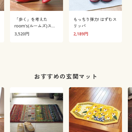
「歩く」を考えた
もっちり弾力! はずむス
room's(ルームズ)スリ
リッパ
ッパ
3,520
円
2,189
円
おすすめの玄関マット