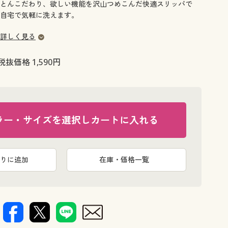
大きいサイズ 事務・制服
とんこだわり、欲しい機能を沢山つめこんだ快適スリッパで
自宅で気軽に洗えます。
詳しく見る
税抜価格 1,590円
ラー・サイズを選択しカートに入れる
りに追加
在庫・価格一覧
ブルー