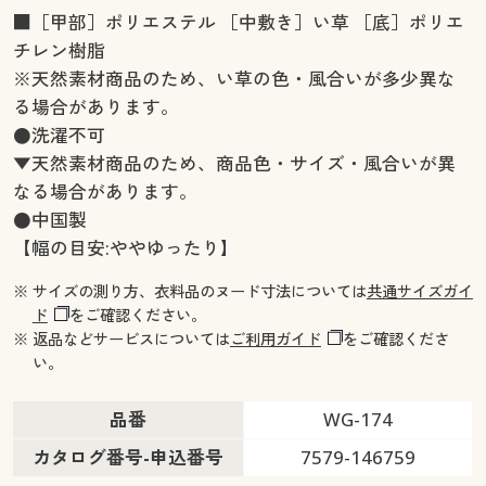
■［甲部］ポリエステル ［中敷き］い草 ［底］ポリエ
チレン樹脂
※天然素材商品のため、い草の色・風合いが多少異な
る場合があります。
●洗濯不可
▼天然素材商品のため、商品色・サイズ・風合いが異
なる場合があります。
●中国製
【幅の目安:ややゆったり】
※ サイズの測り方、衣料品のヌード寸法については
共通サイズガイ
ド
をご確認ください。
※ 返品などサービスについては
ご利用ガイド
をご確認くださ
い。
品番
WG-174
カタログ番号-申込番号
7579-146759