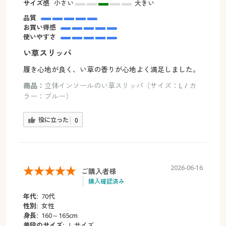
サイズ感
小さい
大きい
品質
お買い得感
使いやすさ
い草スリッパ
履き心地が良く、い草の香りが心地よく満足しました。
商品：
立体インソールのい草スリッパ（サイズ：L / カ
ラー：ブルー）
役に立った
0
2026-06-16
ご購入者様
購入確認済み
年代:
70代
性別:
女性
身長:
160～165cm
普段のサイズ:
Ｌサイズ