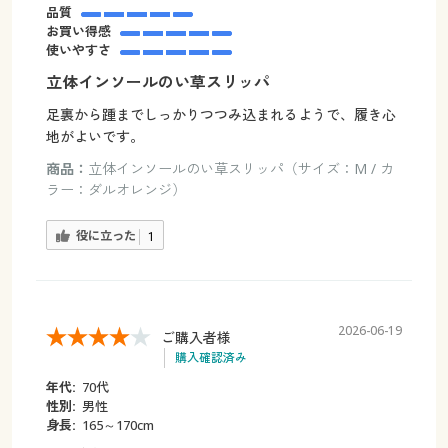
品質
お買い得感
使いやすさ
立体インソールのい草スリッパ
足裏から踵までしっかりつつみ込まれるようで、履き心
地がよいです。
商品：
立体インソールのい草スリッパ（サイズ：M / カ
ラー：ダルオレンジ）
役に立った
1
2026-06-19
ご購入者様
購入確認済み
年代:
70代
性別:
男性
身長:
165～170cm