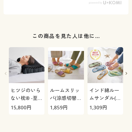
この商品を見た人は他に…
ヒツジのいら
ルームスリッ
インド綿ルー
ない枕® -至
パ(涼感切替デ
ムサンダル(足
極-
ザイン)
裏さらさら・
15,800
円
1,859
円
1,309
円
1
洗える綿混)底
面すべり止め
付き