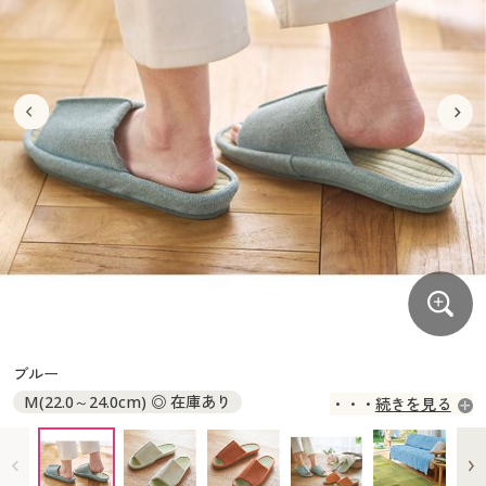
大きいサイズ
制服・スクールすべて
美容・健康・サプリメント
寝具・ベッド
制服・スクール
美容・健康通販すべて
家具・収納
キッチン・雑貨・日用品
バーゲン
大きいサイズ通販すべて
制服・学生服
カーテン・ラグ・ファブリック
大きいサイズ
制服・スクールすべて
美容・健康・サプリメント
寝具・ベッド
詳細検索
バーゲンセール
大きいサイズ レディース服
ジュニア・ティーンズ下着
バーゲン
大きいサイズ通販すべて
制服・学生服
カーテン・ラグ・ファブリック
商品カテゴリ一覧
シークレットセール
大きいサイズ レディース下着
詳細検索
バーゲンセール
大きいサイズ レディース服
ジュニア・ティーンズ下着
カタログ
大きいサイズ メンズ
商品カテゴリ一覧
シークレットセール
大きいサイズ レディース下着
カタログ・チラシからのご注文
カタログ
大きいサイズ 事務・制服
大きいサイズ メンズ
デジタルカタログ
カタログ・チラシからのご注文
ブルー
大きいサイズ 事務・制服
M(22.0～24.0cm) ◎ 在庫あり
続きを見る
カタログ無料プレゼント
デジタルカタログ
L(25.0～27.0cm) ◎ 在庫あり
会員メニュー