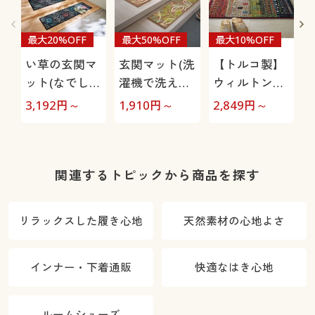
最大20%OFF
最大50%OFF
最大10%OFF
い草の玄関マ
玄関マット(洗
【トルコ製】
ット(なでしこ
濯機で洗え
ウィルトン織
柄)
る)/踏み心地
り玄関マット
3,192
円～
1,910
円～
2,849
円～
4
ふかふか
関連するトピックから商品を探す
リラックスした履き心地
天然素材の心地よさ
インナー・下着通販
快適なはき心地
ルームシューズ