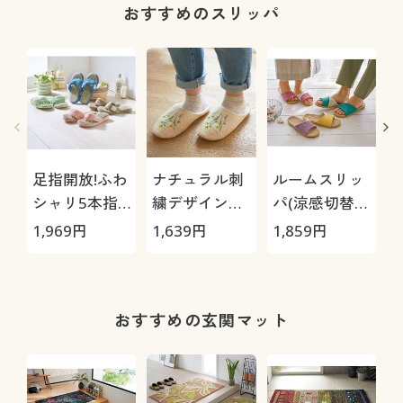
おすすめのスリッパ
足指開放!ふわ
ナチュラル刺
ルームスリッ
シャリ5本指
繍デザインス
パ(涼感切替デ
スリッパ
リッパ
ザイン)
1,969
円
1,639
円
1,859
円
1
おすすめの玄関マット