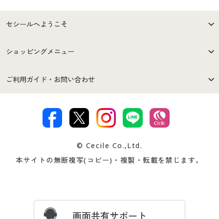
セシールへようこそ
はじめての方へ
ご利用環境について
ショッピングメニュー
セシールご利用規約
プライバシーポリシー
商品カテゴリ
バーゲンセール
ご利用ガイド・お問い合わせ
特定商取引法に基づく表示
古物営業法に基づく表示
カタログ・チラシからのご注
デジタルカタログ
ご注文は
お届けは
文
著作権・商標について
会社案内
交換・返品は
お支払は
カタログ無料プレゼント
特集一覧
© Cecile Co.,Ltd.
会員登録・お客様情報変更に
お客様番号・パスワードをお
本サイトの無断複写(コピー)・複製・転載を禁じます。
プレゼント＆キャンペーン
サイトマップ
ついて
忘れの場合
サイズガイド
よくある質問とお問い合わせ
画面共有サポート