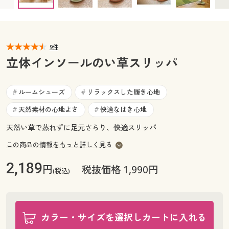
カタログ無料プレゼント
マイページ
会員メニュー
閲覧履歴
9件
マイページ
立体インソールのい草スリッパ
お気に入り
閲覧履歴
ルームシューズ
リラックスした履き心地
#
#
サポート
お気に入り
天然素材の心地よさ
快適なはき心地
#
#
ご利用ガイド
天然い草で蒸れずに足元さらり、快適スリッパ
サポート
この商品の情報をもっと詳しく見る
よくある質問とお問い合わせ
ご利用ガイド
2,189
円
税抜価格 1,990円
(税込)
よくある質問とお問い合わせ
カラー・サイズを選択しカートに入れる