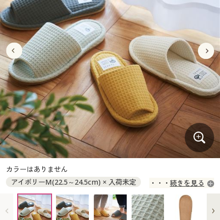
大きいサイズ
制服・スクールすべて
美容・健康・サプリメント
寝具・ベッド
制服・スクール
美容・健康通販すべて
家具・収納
キッチン・雑貨・日用品
バーゲン
大きいサイズ通販すべて
制服・学生服
カーテン・ラグ・ファブリック
大きいサイズ
制服・スクールすべて
美容・健康・サプリメント
寝具・ベッド
詳細検索
バーゲンセール
大きいサイズ レディース服
ジュニア・ティーンズ下着
バーゲン
大きいサイズ通販すべて
制服・学生服
カーテン・ラグ・ファブリック
商品カテゴリ一覧
シークレットセール
大きいサイズ レディース下着
詳細検索
バーゲンセール
大きいサイズ レディース服
ジュニア・ティーンズ下着
カタログ
大きいサイズ メンズ
商品カテゴリ一覧
シークレットセール
大きいサイズ レディース下着
カタログ・チラシからのご注文
カタログ
大きいサイズ 事務・制服
大きいサイズ メンズ
デジタルカタログ
カタログ・チラシからのご注文
カラーはありません
大きいサイズ 事務・制服
アイボリーM(22.5～24.5cm) × 入荷未定
続きを見る
カタログ無料プレゼント
デジタルカタログ
イエローM(22.5～24.5cm) ○ 在庫わずか
ペールグリーンL(25～27cm) ◎ 在庫あり
会員メニュー