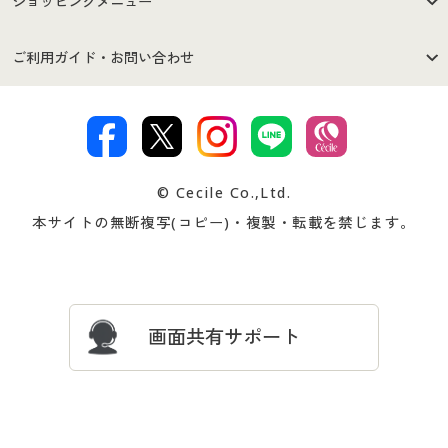
ショッピングメニュー
セシールご利用規約
プライバシーポリシー
商品カテゴリ
バーゲンセール
ご利用ガイド・お問い合わせ
特定商取引法に基づく表示
古物営業法に基づく表示
カタログ・チラシからのご注
デジタルカタログ
ご注文は
お届けは
文
著作権・商標について
会社案内
交換・返品は
お支払は
カタログ無料プレゼント
特集一覧
© Cecile Co.,Ltd.
会員登録・お客様情報変更に
お客様番号・パスワードをお
本サイトの無断複写(コピー)・複製・転載を禁じます。
プレゼント＆キャンペーン
サイトマップ
ついて
忘れの場合
サイズガイド
よくある質問とお問い合わせ
画面共有サポート