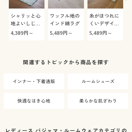
シャリッと心
ワッフル地の
糸がほつれに
地よいしじら
インド綿ラグ
くいデザイン
織りキルトラ
キルトラグ(花
4,389
円～
5,489
円～
5,489
円～
7
グ(綿100%)
柄)
関連するトピックから商品を探す
インナー・下着通販
ルームシューズ
快適なはき心地
柔らかな肌ざわり
レディース パジャマ・ルームウェアカテゴリの