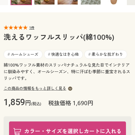
チャコールグレーL(25～27cm) × 入荷未定
カタログ無料プレゼント
マイページ
会員メニュー
閲覧履歴
1件
マイページ
洗えるワッフルスリッパ(綿100%)
お気に入り
閲覧履歴
ルームシューズ
快適なはき心地
柔らかな肌ざわり
#
#
#
サポート
お気に入り
綿100%ワッフル素材のスリッパ!ナチュラルな見た目でインテリア
に馴染みやすく、オールシーズン、特に汗ばむ季節に重宝されるス
ご利用ガイド
リッパです。
サポート
この商品の情報をもっと詳しく見る
よくある質問とお問い合わせ
ご利用ガイド
1,859
円
税抜価格 1,690円
(税込)
よくある質問とお問い合わせ
カラー・サイズを選択しカートに入れる