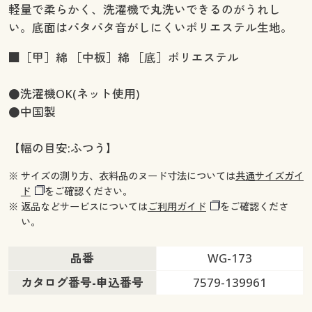
軽量で柔らかく、洗濯機で丸洗いできるのがうれし
い。底面はパタパタ音がしにくいポリエステル生地。
■［甲］綿 ［中板］綿 ［底］ポリエステル
●洗濯機OK(ネット使用)
●中国製
【幅の目安:ふつう】
※ サイズの測り方、衣料品のヌード寸法については
共通サイズガイ
ド
をご確認ください。
※ 返品などサービスについては
ご利用ガイド
をご確認くださ
い。
品番
WG-173
カタログ番号-申込番号
7579-139961