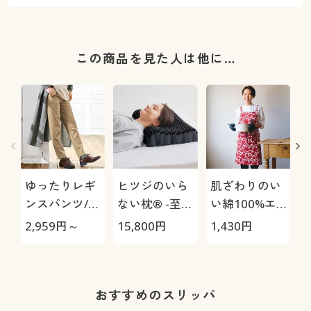
この商品を見た人は他に…
ゆったりレギ
ヒツジのいら
肌ざわりのい
ンスパンツ/細
ない枕® -至
い綿100%エ
見えが叶うら
極-
プロン
2,959
円～
15,800
円
1,430
円
1
くちんテーパ
ード(ストレッ
チ・UVカッ
ト・速乾・洗
おすすめのスリッパ