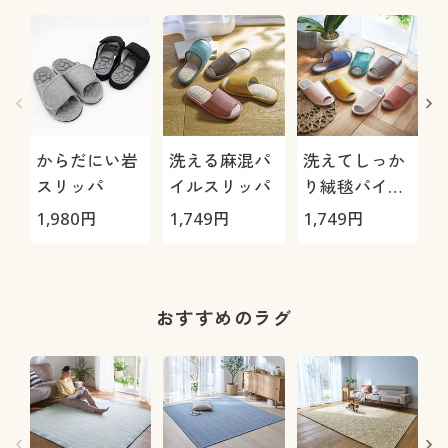
濯機OK)
からだにい岩
洗える麻混パ
洗えてしっか
スリッパ
イルスリッパ
り絨毯パイル
スリッパ
1,980
円
1,749
円
1,749
円
1
おすすめのラグ