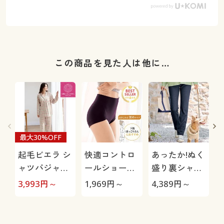
この商品を見た人は他に…
最大30%OFF
起毛ビエラ シ
快適コントロ
あったか!ぬく
ャツパジャマ
ールショーツ/
盛り裏シャギ
(綿100%)
下腹を心地よ
ーゆったりス
極
3,993
円～
1,969
円～
4,389
円～
1
くおさえる(は
トレートパン
きこみ丈深め)
ツ(あったか・
選べる3レン