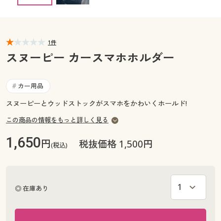
カタログ無料プレゼント
マイページ
会員メニュー
1件
閲覧履歴
マイページ
スヌーピー カースマホホルダー
お気に入り
閲覧履歴
カー用品
#
サポート
スヌーピーとウッドストックがスマホをかわいくホールド!
お気に入り
ご利用ガイド
この商品の情報をもっと詳しく見る
サポート
1,650
円
税抜価格 1,500円
(税込)
よくある質問とお問い合わせ
ご利用ガイド
よくある質問とお問い合わせ
◎ 在庫あり