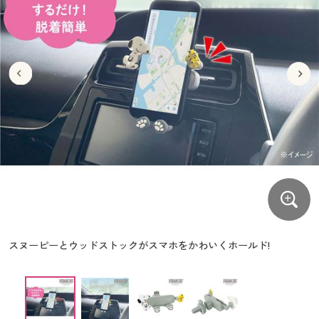
大きいサイズ
制服・スクールすべて
美容・健康・サプリメント
寝具・ベッド
制服・スクール
美容・健康通販すべて
家具・収納
キッチン・雑貨・日用品
バーゲン
大きいサイズ通販すべて
制服・学生服
カーテン・ラグ・ファブリック
大きいサイズ
制服・スクールすべて
美容・健康・サプリメント
寝具・ベッド
詳細検索
バーゲンセール
大きいサイズ レディース服
ジュニア・ティーンズ下着
バーゲン
大きいサイズ通販すべて
制服・学生服
カーテン・ラグ・ファブリック
商品カテゴリ一覧
シークレットセール
大きいサイズ レディース下着
詳細検索
バーゲンセール
大きいサイズ レディース服
ジュニア・ティーンズ下着
カタログ
大きいサイズ メンズ
商品カテゴリ一覧
シークレットセール
大きいサイズ レディース下着
カタログ・チラシからのご注文
カタログ
大きいサイズ 事務・制服
大きいサイズ メンズ
デジタルカタログ
カタログ・チラシからのご注文
スヌーピーとウッドストックがスマホをかわいくホールド!
大きいサイズ 事務・制服
カタログ無料プレゼント
デジタルカタログ
会員メニュー