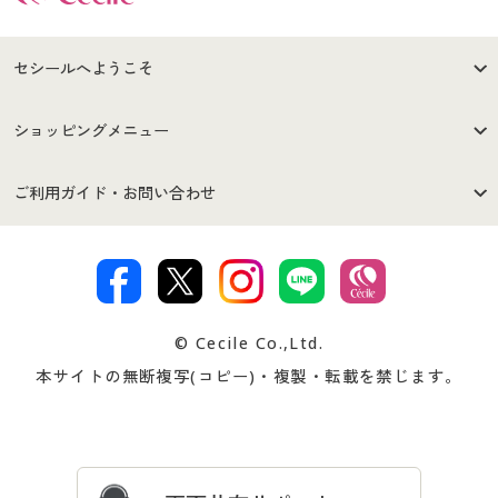
セシールへようこそ
はじめての方へ
ご利用環境について
ショッピングメニュー
セシールご利用規約
プライバシーポリシー
商品カテゴリ
バーゲンセール
ご利用ガイド・お問い合わせ
特定商取引法に基づく表示
古物営業法に基づく表示
カタログ・チラシからのご注
デジタルカタログ
ご注文は
お届けは
文
著作権・商標について
会社案内
交換・返品は
お支払は
カタログ無料プレゼント
特集一覧
© Cecile Co.,Ltd.
会員登録・お客様情報変更に
お客様番号・パスワードをお
本サイトの無断複写(コピー)・複製・転載を禁じます。
プレゼント＆キャンペーン
サイトマップ
ついて
忘れの場合
サイズガイド
よくある質問とお問い合わせ