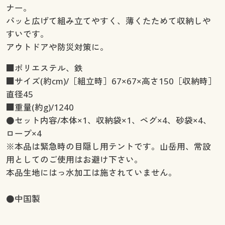
ナー。
パッと広げて組み立てやすく、薄くたためて収納しや
すいです。
アウトドアや防災対策に。
■ポリエステル、鉄
■サイズ(約cm)/［組立時］67×67×高さ150［収納時］
直径45
■重量(約g)/1240
●セット内容/本体×1、収納袋×1、ペグ×4、砂袋×4、
ロープ×4
※本品は緊急時の目隠し用テントです。山岳用、常設
用としてのご使用はお避け下さい。
本品生地にはっ水加工は施されていません。
●中国製