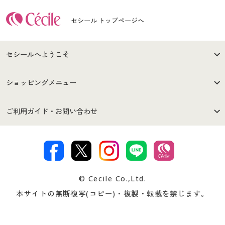
セシール トップページへ
セシールへようこそ
はじめての方へ
ご利用環境について
ショッピングメニュー
セシールご利用規約
プライバシーポリシー
商品カテゴリ
バーゲンセール
ご利用ガイド・お問い合わせ
特定商取引法に基づく表示
古物営業法に基づく表示
カタログ・チラシからのご注
デジタルカタログ
ご注文は
お届けは
文
著作権・商標について
会社案内
交換・返品は
お支払は
カタログ無料プレゼント
特集一覧
© Cecile Co.,Ltd.
会員登録・お客様情報変更に
お客様番号・パスワードをお
本サイトの無断複写(コピー)・複製・転載を禁じます。
プレゼント＆キャンペーン
サイトマップ
ついて
忘れの場合
サイズガイド
よくある質問とお問い合わせ