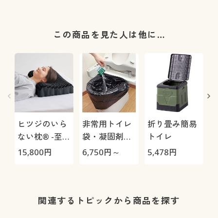
この商品を見た人は他に…
ヒツジのいら
非常用トイレ
折り畳み簡易
ない枕® -至
袋・凝固剤セ
トイレ
極-
ット
15,800
円
6,750
円～
5,478
円
5
関連するトピックから商品を探す