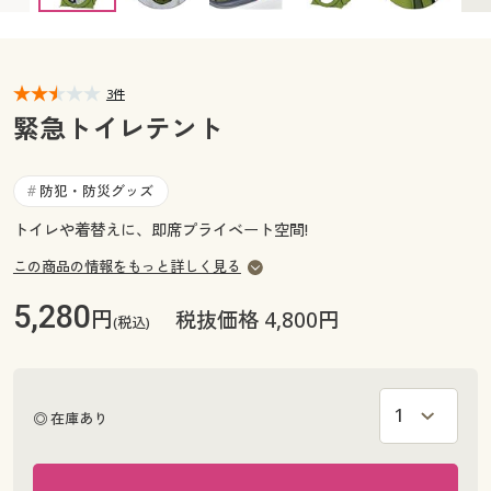
カタログ無料プレゼント
マイページ
会員メニュー
3件
閲覧履歴
マイページ
緊急トイレテント
お気に入り
閲覧履歴
防犯・防災グッズ
#
サポート
トイレや着替えに、即席プライベート空間!
お気に入り
ご利用ガイド
この商品の情報をもっと詳しく見る
サポート
5,280
円
税抜価格 4,800円
(税込)
よくある質問とお問い合わせ
ご利用ガイド
よくある質問とお問い合わせ
◎ 在庫あり