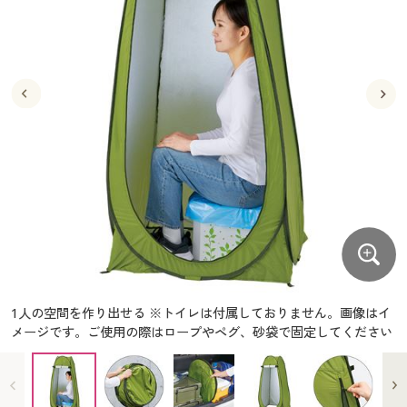
大きいサイズ
制服・スクールすべて
美容・健康・サプリメント
寝具・ベッド
制服・スクール
美容・健康通販すべて
家具・収納
キッチン・雑貨・日用品
バーゲン
大きいサイズ通販すべて
制服・学生服
カーテン・ラグ・ファブリック
大きいサイズ
制服・スクールすべて
美容・健康・サプリメント
寝具・ベッド
詳細検索
バーゲンセール
大きいサイズ レディース服
ジュニア・ティーンズ下着
バーゲン
大きいサイズ通販すべて
制服・学生服
カーテン・ラグ・ファブリック
商品カテゴリ一覧
シークレットセール
大きいサイズ レディース下着
詳細検索
バーゲンセール
大きいサイズ レディース服
ジュニア・ティーンズ下着
カタログ
大きいサイズ メンズ
商品カテゴリ一覧
シークレットセール
大きいサイズ レディース下着
カタログ・チラシからのご注文
カタログ
大きいサイズ 事務・制服
大きいサイズ メンズ
デジタルカタログ
カタログ・チラシからのご注文
1人の空間を作り出せる ※トイレは付属しておりません。画像はイ
大きいサイズ 事務・制服
メージです。ご使用の際はロープやペグ、砂袋で固定してください
カタログ無料プレゼント
デジタルカタログ
会員メニュー