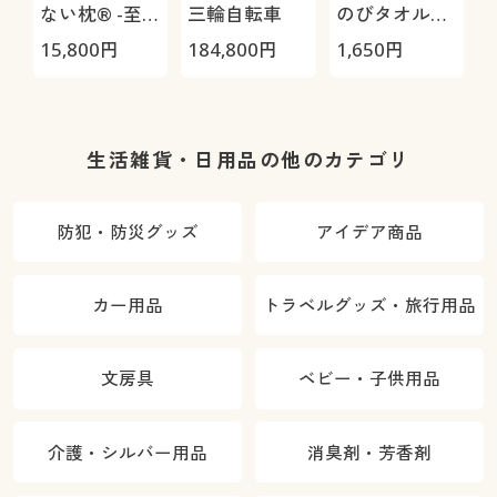
ない枕® -至
三輪自転車
のびタオル地
極-
枕カバー
H
15,800
円
184,800
円
1,650
円
4
0
生活雑貨・日用品の他のカテゴリ
防犯・防災グッズ
アイデア商品
カー用品
トラベルグッズ・旅行用品
文房具
ベビー・子供用品
介護・シルバー用品
消臭剤・芳香剤