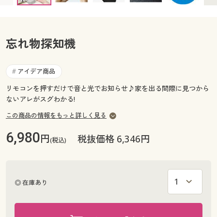
カタログ無料プレゼント
マイページ
会員メニュー
忘れ物探知機
閲覧履歴
マイページ
お気に入り
アイデア商品
#
閲覧履歴
リモコンを押すだけで音と光でお知らせ♪家を出る間際に見つから
サポート
ないアレがスグわかる!
お気に入り
この商品の情報をもっと詳しく見る
ご利用ガイド
サポート
6,980
円
税抜価格 6,346円
(税込)
よくある質問とお問い合わせ
ご利用ガイド
よくある質問とお問い合わせ
◎ 在庫あり