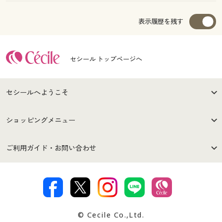
表示履歴を残す
セシール トップページへ
セシールへようこそ
はじめての方へ
ご利用環境について
ショッピングメニュー
セシールご利用規約
プライバシーポリシー
商品カテゴリ
バーゲンセール
ご利用ガイド・お問い合わせ
特定商取引法に基づく表示
古物営業法に基づく表示
カタログ・チラシからのご注
デジタルカタログ
ご注文は
お届けは
文
著作権・商標について
会社案内
交換・返品は
お支払は
カタログ無料プレゼント
特集一覧
© Cecile Co.,Ltd.