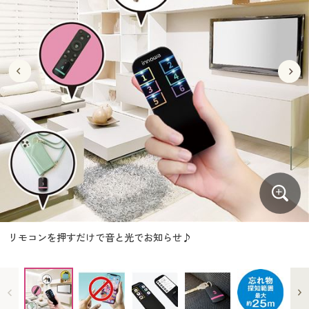
大きいサイズ
制服・スクールすべて
美容・健康・サプリメント
寝具・ベッド
制服・スクール
美容・健康通販すべて
家具・収納
キッチン・雑貨・日用品
バーゲン
大きいサイズ通販すべて
制服・学生服
カーテン・ラグ・ファブリック
大きいサイズ
制服・スクールすべて
美容・健康・サプリメント
寝具・ベッド
詳細検索
バーゲンセール
大きいサイズ レディース服
ジュニア・ティーンズ下着
バーゲン
大きいサイズ通販すべて
制服・学生服
カーテン・ラグ・ファブリック
商品カテゴリ一覧
シークレットセール
大きいサイズ レディース下着
詳細検索
バーゲンセール
大きいサイズ レディース服
ジュニア・ティーンズ下着
カタログ
大きいサイズ メンズ
商品カテゴリ一覧
シークレットセール
大きいサイズ レディース下着
カタログ・チラシからのご注文
カタログ
大きいサイズ 事務・制服
大きいサイズ メンズ
デジタルカタログ
カタログ・チラシからのご注文
リモコンを押すだけで音と光でお知らせ♪
大きいサイズ 事務・制服
カタログ無料プレゼント
デジタルカタログ
会員メニュー