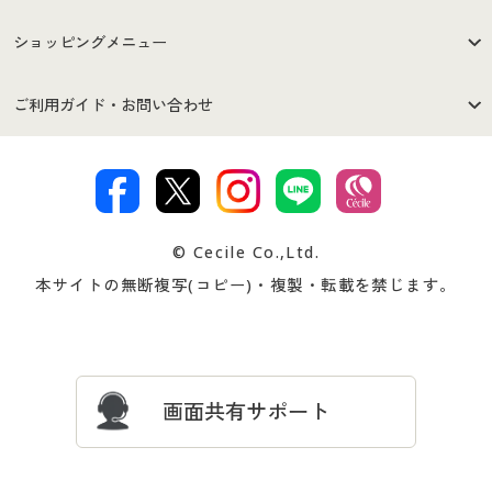
はじめての方へ
ご利用環境について
ショッピングメニュー
セシールご利用規約
プライバシーポリシー
商品カテゴリ
バーゲンセール
ご利用ガイド・お問い合わせ
特定商取引法に基づく表示
古物営業法に基づく表示
カタログ・チラシからのご注
デジタルカタログ
ご注文は
お届けは
文
著作権・商標について
会社案内
交換・返品は
お支払は
カタログ無料プレゼント
特集一覧
© Cecile Co.,Ltd.
会員登録・お客様情報変更に
お客様番号・パスワードをお
本サイトの無断複写(コピー)・複製・転載を禁じます。
プレゼント＆キャンペーン
サイトマップ
ついて
忘れの場合
サイズガイド
よくある質問とお問い合わせ
画面共有サポート