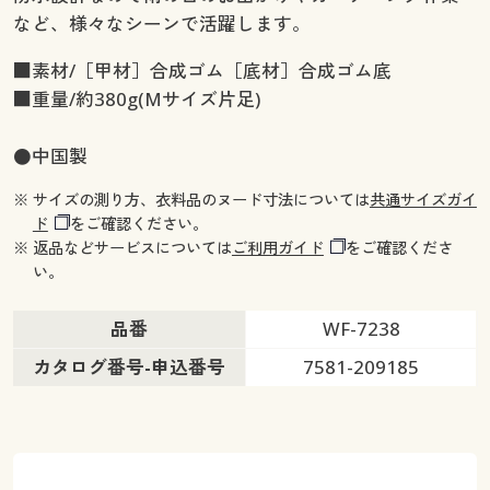
など、様々なシーンで活躍します。
■素材/［甲材］合成ゴム［底材］合成ゴム底
■重量/約380g(Mサイズ片足)
●中国製
※ サイズの測り方、衣料品のヌード寸法については
共通サイズガイ
ド
をご確認ください。
※ 返品などサービスについては
ご利用ガイド
をご確認くださ
い。
品番
WF-7238
カタログ番号-申込番号
7581-209185