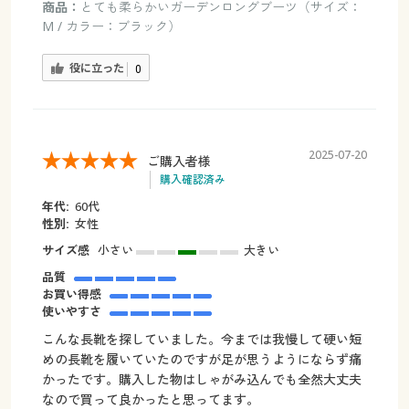
商品：
とても柔らかいガーデンロングブーツ（サイズ：
M / カラー：ブラック）
役に立った
0
2025-07-20
ご購入者様
購入確認済み
年代:
60代
性別:
女性
サイズ感
小さい
大きい
品質
お買い得感
使いやすさ
こんな長靴を探していました。今までは我慢して硬い短
めの長靴を履いていたのですが足が思うようにならず痛
かったです。購入した物はしゃがみ込んでも全然大丈夫
なので買って良かったと思ってます。