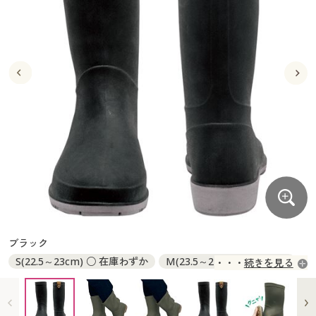
大きいサイズ
制服・スクールすべて
美容・健康・サプリメント
寝具・ベッド
制服・スクール
美容・健康通販すべて
家具・収納
キッチン・雑貨・日用品
バーゲン
大きいサイズ通販すべて
制服・学生服
カーテン・ラグ・ファブリック
大きいサイズ
制服・スクールすべて
美容・健康・サプリメント
寝具・ベッド
詳細検索
バーゲンセール
大きいサイズ レディース服
ジュニア・ティーンズ下着
バーゲン
大きいサイズ通販すべて
制服・学生服
カーテン・ラグ・ファブリック
商品カテゴリ一覧
シークレットセール
大きいサイズ レディース下着
詳細検索
バーゲンセール
大きいサイズ レディース服
ジュニア・ティーンズ下着
カタログ
大きいサイズ メンズ
商品カテゴリ一覧
シークレットセール
大きいサイズ レディース下着
カタログ・チラシからのご注文
カタログ
大きいサイズ 事務・制服
大きいサイズ メンズ
デジタルカタログ
カタログ・チラシからのご注文
ブラック
大きいサイズ 事務・制服
S(22.5～23cm) ○ 在庫わずか
M(23.5～24cm) × 入荷未定
続きを見る
カタログ無料プレゼント
デジタルカタログ
L(24.5～25cm) × 入荷未定
会員メニュー