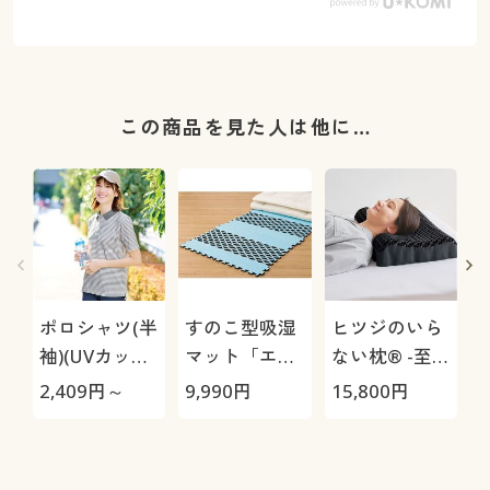
この商品を見た人は他に…
ポロシャツ(半
すのこ型吸湿
ヒツジのいら
袖)(UVカッ
マット「エア
ない枕® -至
ト・洗濯機
ージョブ®」
極-
2,409
円～
9,990
円
15,800
円
1
OK・吸汗速
Max
乾・S～5L)