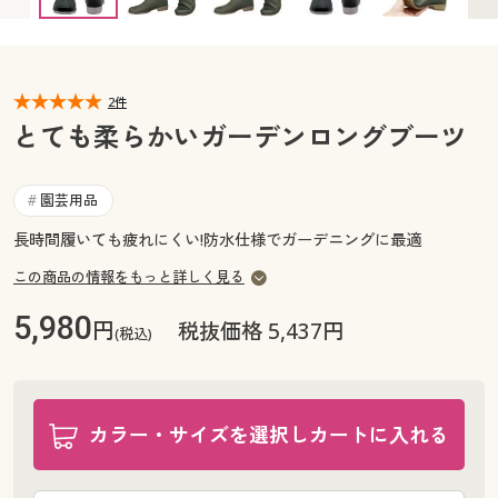
カタログ無料プレゼント
マイページ
会員メニュー
閲覧履歴
2件
マイページ
とても柔らかいガーデンロングブーツ
お気に入り
閲覧履歴
園芸用品
#
サポート
お気に入り
長時間履いても疲れにくい!防水仕様でガーデニングに最適
ご利用ガイド
この商品の情報をもっと詳しく見る
サポート
5,980
円
税抜価格 5,437円
よくある質問とお問い合わせ
(税込)
ご利用ガイド
よくある質問とお問い合わせ
カラー・サイズを選択しカートに入れる