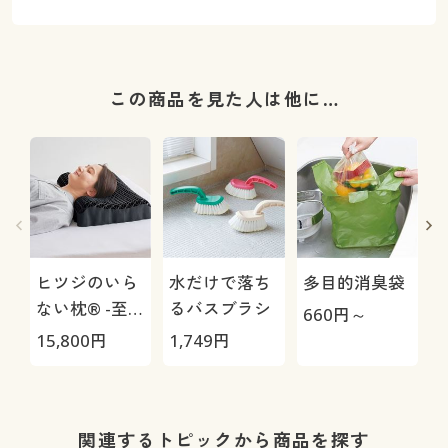
この商品を見た人は他に…
ヒツジのいら
水だけで落ち
多目的消臭袋
ない枕® -至
るバスブラシ
660
円～
極-
15,800
円
1,749
円
1
関連するトピックから商品を探す