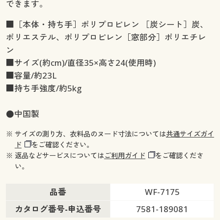
できます。
■［本体・持ち手］ポリプロピレン ［炭シート］炭、
ポリエステル、ポリプロピレン［窓部分］ポリエチレ
ン
■サイズ(約cm)/直径35×高さ24(使用時)
■容量/約23L
■持ち手強度/約5kg
●中国製
※ サイズの測り方、衣料品のヌード寸法については
共通サイズガイ
ド
をご確認ください。
※ 返品などサービスについては
ご利用ガイド
をご確認くださ
い。
品番
WF-7175
カタログ番号-申込番号
7581-189081