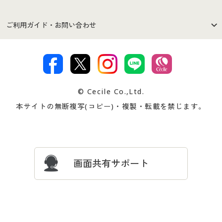
セシールご利用規約
プライバシーポリシー
商品カテゴリ
バーゲンセール
ご利用ガイド・お問い合わせ
特定商取引法に基づく表示
古物営業法に基づく表示
カタログ・チラシからのご注
デジタルカタログ
ご注文は
お届けは
文
著作権・商標について
会社案内
交換・返品は
お支払は
カタログ無料プレゼント
特集一覧
© Cecile Co.,Ltd.
会員登録・お客様情報変更に
お客様番号・パスワードをお
本サイトの無断複写(コピー)・複製・転載を禁じます。
プレゼント＆キャンペーン
サイトマップ
ついて
忘れの場合
サイズガイド
よくある質問とお問い合わせ
画面共有サポート