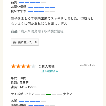
品質
お買い得感
使いやすさ
帽子をまとめて収納出来てスッキリしました。型崩れし
ないように何かあればなお嬉しいデス
商品：
炭入り消臭帽子収納袋(2個組)
役に立った
0
2026-04-20
ご購入者様
購入確認済み
年代:
50代
性別:
無回答
身長:
145～150cm
サイズ感
小さい
大きい
品質
お買い得感