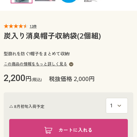
カタログ無料プレゼント
マイページ
会員メニュー
13件
閲覧履歴
マイページ
炭入り消臭帽子収納袋(2個組)
お気に入り
閲覧履歴
型崩れを防ぐ!帽子をまとめて収納!
サポート
この商品の情報をもっと詳しく見る
お気に入り
ご利用ガイド
2,200
円
税抜価格 2,000円
サポート
(税込)
よくある質問とお問い合わせ
ご利用ガイド
△
8月初旬
入荷予定
よくある質問とお問い合わせ
カートに入れる