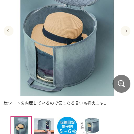
大きいサイズ
制服・スクールすべて
美容・健康・サプリメント
寝具・ベッド
制服・スクール
美容・健康通販すべて
家具・収納
キッチン・雑貨・日用品
バーゲン
大きいサイズ通販すべて
制服・学生服
カーテン・ラグ・ファブリック
大きいサイズ
制服・スクールすべて
美容・健康・サプリメント
寝具・ベッド
詳細検索
バーゲンセール
大きいサイズ レディース服
ジュニア・ティーンズ下着
バーゲン
大きいサイズ通販すべて
制服・学生服
カーテン・ラグ・ファブリック
商品カテゴリ一覧
シークレットセール
大きいサイズ レディース下着
詳細検索
バーゲンセール
大きいサイズ レディース服
ジュニア・ティーンズ下着
カタログ
大きいサイズ メンズ
商品カテゴリ一覧
シークレットセール
大きいサイズ レディース下着
カタログ・チラシからのご注文
カタログ
大きいサイズ 事務・制服
大きいサイズ メンズ
デジタルカタログ
カタログ・チラシからのご注文
炭シートを内蔵しているので気になる臭いも抑えます。
大きいサイズ 事務・制服
カタログ無料プレゼント
デジタルカタログ
会員メニュー