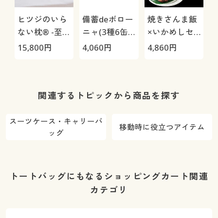
ヒツジのいら
備蓄deボロー
焼きさんま飯
ない枕® -至
ニャ(3種6缶
×いかめしセ
極-
セット/ブリオ
ット
15,800
円
4,060
円
4,860
円
1
ッシュ)
関連するトピックから商品を探す
スーツケース・キャリーバ
移動時に役立つアイテム
ッグ
トートバッグにもなるショッピングカート関連
カテゴリ