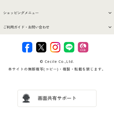
はじめての方へ
ご利用環境について
ショッピングメニュー
セシールご利用規約
プライバシーポリシー
商品カテゴリ
バーゲンセール
ご利用ガイド・お問い合わせ
特定商取引法に基づく表示
古物営業法に基づく表示
カタログ・チラシからのご注
デジタルカタログ
ご注文は
お届けは
文
著作権・商標について
会社案内
交換・返品は
お支払は
カタログ無料プレゼント
特集一覧
© Cecile Co.,Ltd.
会員登録・お客様情報変更に
お客様番号・パスワードをお
本サイトの無断複写(コピー)・複製・転載を禁じます。
プレゼント＆キャンペーン
サイトマップ
ついて
忘れの場合
サイズガイド
よくある質問とお問い合わせ
画面共有サポート