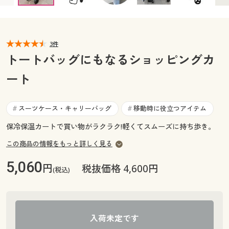
カタログ無料プレゼント
マイページ
会員メニュー
3件
閲覧履歴
マイページ
トートバッグにもなるショッピングカ
お気に入り
ート
閲覧履歴
サポート
お気に入り
スーツケース・キャリーバッグ
移動時に役立つアイテム
#
#
ご利用ガイド
保冷保温カートで買い物がラクラク!軽くてスムーズに持ち歩き。
サポート
この商品の情報をもっと詳しく見る
よくある質問とお問い合わせ
ご利用ガイド
5,060
円
税抜価格 4,600円
(税込)
よくある質問とお問い合わせ
入荷未定です