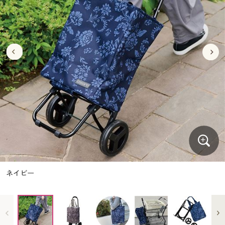
大きいサイズ
制服・スクールすべて
美容・健康・サプリメント
寝具・ベッド
制服・スクール
美容・健康通販すべて
家具・収納
キッチン・雑貨・日用品
バーゲン
大きいサイズ通販すべて
制服・学生服
カーテン・ラグ・ファブリック
大きいサイズ
制服・スクールすべて
美容・健康・サプリメント
寝具・ベッド
詳細検索
バーゲンセール
大きいサイズ レディース服
ジュニア・ティーンズ下着
バーゲン
大きいサイズ通販すべて
制服・学生服
カーテン・ラグ・ファブリック
商品カテゴリ一覧
シークレットセール
大きいサイズ レディース下着
詳細検索
バーゲンセール
大きいサイズ レディース服
ジュニア・ティーンズ下着
カタログ
大きいサイズ メンズ
商品カテゴリ一覧
シークレットセール
大きいサイズ レディース下着
カタログ・チラシからのご注文
カタログ
大きいサイズ 事務・制服
大きいサイズ メンズ
デジタルカタログ
カタログ・チラシからのご注文
ネイビー
大きいサイズ 事務・制服
カタログ無料プレゼント
デジタルカタログ
会員メニュー