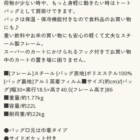
荷物が少ない時や、もっと身軽に動きたい時はトート
バッグとして肩掛けできます。
バックは保温・保冷機能付きなので食料品のお買い物
にも♪
重い飲料やお米の買い物にも安心の軽くて丈夫なスチ
ール製フレーム。
スーパーのカートにかけられるフック付きでお買い物
中のカートの置き場に困りません。
■[フレーム]スチール [バッグ表地]ポリエステル100%
[バッグ裏地]アルミ蒸着フィルム■サイズ(約cm)/[バッ
グ]幅30×奥行18.5×高さ40.5[フレーム高さ]86
■重量/約1.77kg
■容量/約22L
■耐荷重/約22kg
●バッグ口元は巾着タイプ
●サイドポケット付き