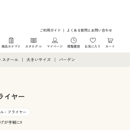
ご利用ガイド
よくある質問とお問い合わせ
商品カテゴリ
カタログ
マイページ
閲覧履歴
お気に入り
カート
カタログ・チラシからのご注文
・スクール
大きいサイズ
バーゲン
デジタルカタログ
て
・スクールすべて
大きいサイズ通販すべて
バーゲンセール
カタログ無料プレゼント
メント
・学生服
大きいサイズ レディース服
シークレットセール
ライヤー
ニア・ティーンズ下着
大きいサイズ レディース下着
ル・フライヤー
大きいサイズ メンズ
が手軽に!!