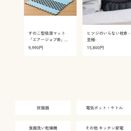
すのこ型吸湿マット
ヒツジのいらない枕® -
「エアージョブ®」
至極-
Max
9,990
円
15,800
円
炊飯器
電気ポット・ケトル
食器洗い乾燥機
その他 キッチン家電