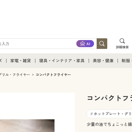
詳細検索
ズ
家電・雑貨
寝具・インテリア・家具
美容・健康
制服
て
ズ通販すべて
家電・雑貨すべて
寝具・インテリア・家具通販すべて
美容・健康通販すべ
制服
グリル・フライヤー
コンパクトフライヤー
ズファッション
家電
家具・収納
美容・健康・サプリ
制服
コンパクトフ
ズ下着
キッチン・雑貨・日用品
寝具・ベッド
ジュ
ホットプレート・グリ
#
着
カーテン・ラグ・ファブリック
少量の油でちょこっと揚げ