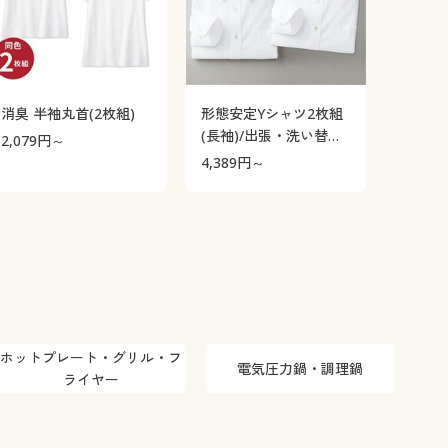
消臭 半袖丸首(2枚組)
形態安定Yシャツ2枚組
(長袖)/出張・洗い替え
2,079
円～
対策
4,389
円～
ホットプレート・グリル・フ
電気圧力鍋・調理鍋
ライヤー