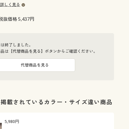
大きいサイズ 事務・制服
詳しく見る
税抜価格 5,437円
間は終了しました。
商品は【代替商品を見る】ボタンからご確認ください。
代替商品を見る
に掲載されているカラー・サイズ違い商品
5,980
円
ポットに注ぎやすい!後片付けラクラク♪
火を使わず安