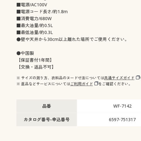
■電源/AC100V
■電源コード長さ/約1.8m
■消費電力/680W
■最大油量/約0.5L
■最低油量/約0.3L
●壁や天井から30cm以上離れた場所でご使用ください。
●中国製
【保証書付1年間】
【交換・返品不可】
※ サイズの測り方、衣料品のヌード寸法については
共通サイズガイド
※ 返品などサービスについては
ご利用ガイド
をご確認ください。
品番
WF-7142
カタログ番号-申込番号
6597-751317