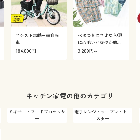
アシスト電動三輪自転
ベタつきにさよなら!夏
車
に心地いい爽やか前開
きサッカーパジャマ(綿
184,800
円
3,289
円～
100%)(半袖)
キッチン家電の他のカテゴリ
ミキサー・フードプロセッサ
電子レンジ・オーブン・トー
ー
スター