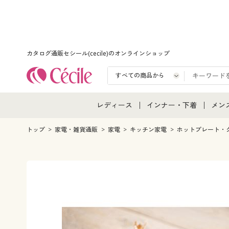
カタログ通販セシール(cecile)のオンラインショップ
レディース
インナー・下着
メン
レディース通販すべて
インナー・下着通販すべ
メン
トップ
家電・雑貨通販
家電
キッチン家電
ホットプレート・
レディースファッション
女性下着
メン
女性下着
メンズ下着
メン
ジュニア・ティーンズ下