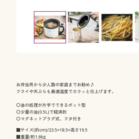
お弁当用から少人数の家庭までお勧め♪
フライや天ぷらも最適温度でカラッと仕上げます。
〇油の処理が片手でできるポット型
〇少量の油(0.5L)で経済的
〇マグネットプラグ式、フタ付き
■サイズ(約cm)/23.5×18.5×高さ19.5
■重量/約1.6kg