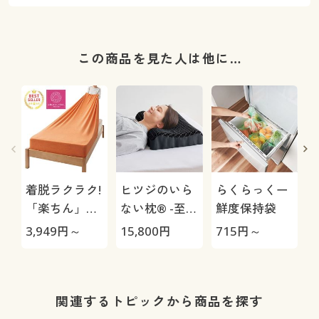
この商品を見た人は他に…
着脱ラクラク!
ヒツジのいら
らくらっくー
「楽ちん」の
ない枕® -至
鮮度保持袋
びのびタオル
極-
3,949
円～
15,800
円
715
円～
1
シーツ
関連するトピックから商品を探す