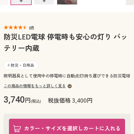
カタログ無料プレゼント
マイページ
会員メニュー
閲覧履歴
6件
マイページ
防災LED電球 停電時も安心の灯り バッ
お気に入り
テリー内蔵
閲覧履歴
サポート
お気に入り
防災・日用品
#
ご利用ガイド
照明器具として使用中の停電時に自動点灯!持ち運びできる防災電球
サポート
この商品の情報をもっと詳しく見る
よくある質問とお問い合わせ
ご利用ガイド
3,740
円
税抜価格 3,400円
(税込)
よくある質問とお問い合わせ
カラー・サイズを選択しカートに入れる