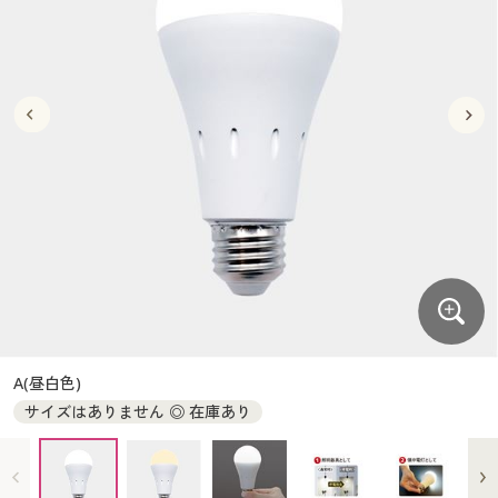
大きいサイズ
制服・スクールすべて
美容・健康・サプリメント
寝具・ベッド
制服・スクール
美容・健康通販すべて
家具・収納
キッチン・雑貨・日用品
バーゲン
大きいサイズ通販すべて
制服・学生服
カーテン・ラグ・ファブリック
大きいサイズ
制服・スクールすべて
美容・健康・サプリメント
寝具・ベッド
詳細検索
バーゲンセール
大きいサイズ レディース服
ジュニア・ティーンズ下着
バーゲン
大きいサイズ通販すべて
制服・学生服
カーテン・ラグ・ファブリック
商品カテゴリ一覧
シークレットセール
大きいサイズ レディース下着
詳細検索
バーゲンセール
大きいサイズ レディース服
ジュニア・ティーンズ下着
カタログ
大きいサイズ メンズ
商品カテゴリ一覧
シークレットセール
大きいサイズ レディース下着
カタログ・チラシからのご注文
カタログ
大きいサイズ 事務・制服
大きいサイズ メンズ
デジタルカタログ
カタログ・チラシからのご注文
A(昼白色)
大きいサイズ 事務・制服
サイズはありません ◎ 在庫あり
カタログ無料プレゼント
デジタルカタログ
会員メニュー