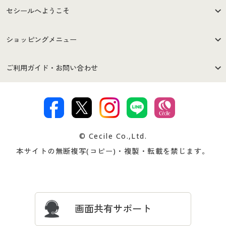
セシールへようこそ
はじめての方へ
ご利用環境について
ショッピングメニュー
セシールご利用規約
プライバシーポリシー
商品カテゴリ
バーゲンセール
ご利用ガイド・お問い合わせ
特定商取引法に基づく表示
古物営業法に基づく表示
カタログ・チラシからのご注
デジタルカタログ
ご注文は
お届けは
文
著作権・商標について
会社案内
交換・返品は
お支払は
カタログ無料プレゼント
特集一覧
© Cecile Co.,Ltd.
会員登録・お客様情報変更に
お客様番号・パスワードをお
本サイトの無断複写(コピー)・複製・転載を禁じます。
プレゼント＆キャンペーン
サイトマップ
ついて
忘れの場合
サイズガイド
よくある質問とお問い合わせ
画面共有サポート