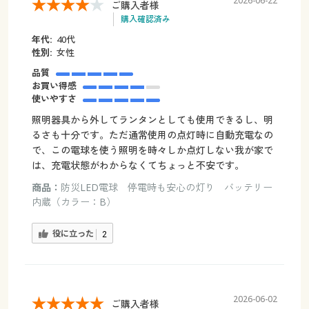
2026-06-22
ご購入者様
購入確認済み
年代:
40代
性別:
女性
品質
お買い得感
使いやすさ
照明器具から外してランタンとしても使用できるし、明
るさも十分です。ただ通常使用の点灯時に自動充電なの
で、この電球を使う照明を時々しか点灯しない我が家で
は、充電状態がわからなくてちょっと不安です。
商品：
防災LED電球 停電時も安心の灯り バッテリー
内蔵（カラー：B）
役に立った
2
2026-06-02
ご購入者様