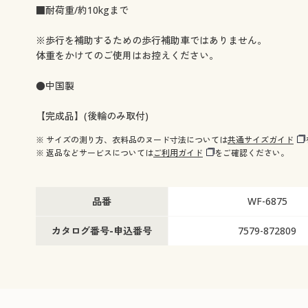
■耐荷重/約10kgまで
※歩行を補助するための歩行補助車ではありません。
体重をかけてのご使用はお控えください。
●中国製
【完成品】(後輪のみ取付)
※ サイズの測り方、衣料品のヌード寸法については
共通サイズガイド
※ 返品などサービスについては
ご利用ガイド
をご確認ください。
品番
WF-6875
カタログ番号-申込番号
7579-872809