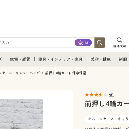
詳細検索
ズ
家電・雑貨
寝具・インテリア・家具
美容・健康
制服
て
ズ通販すべて
家電・雑貨すべて
寝具・インテリア・家具通販すべて
美容・健康通販すべ
制服
ツケース・キャリーバッグ
前押し4輪カート 保冷保温
ズファッション
家電
家具・収納
美容・健康・サプリ
制服
9件
ズ下着
キッチン・雑貨・日用品
寝具・ベッド
ジュ
前押し4輪カー
着
カーテン・ラグ・ファブリック
スーツケース・キャリ
#