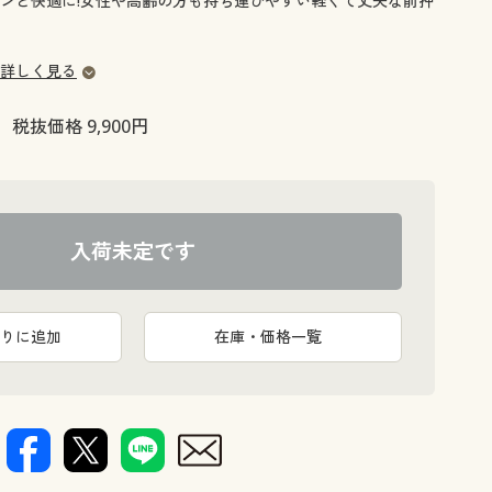
ンと快適に!女性や高齢の方も持ち運びやすい軽くて丈夫な前押
大きいサイズ 事務・制服
詳しく見る
税抜価格 9,900円
入荷未定です
りに追加
在庫・価格一覧
前面がファ