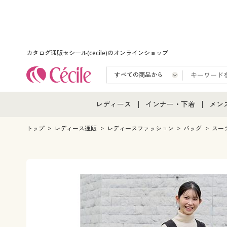
カタログ通販セシール(cecile)のオンラインショップ
レディース
インナー・下着
メン
レディース通販すべて
インナー・下着通販すべ
メン
トップ
レディース通販
レディースファッション
バッグ
スー
レディースファッション
女性下着
メン
女性下着
メンズ下着
メン
ジュニア・ティーンズ下