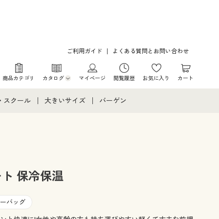
ご利用ガイド
よくある質問とお問い合わせ
商品カテゴリ
カタログ
マイページ
閲覧履歴
お気に入り
カート
カタログ・チラシからのご注文
・スクール
大きいサイズ
バーゲン
デジタルカタログ
て
・スクールすべて
大きいサイズ通販すべて
バーゲンセール
カタログ無料プレゼント
メント
・学生服
大きいサイズ レディース服
シークレットセール
ニア・ティーンズ下着
大きいサイズ レディース下着
ト 保冷保温
大きいサイズ メンズ
ーバッグ