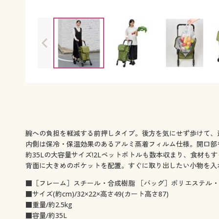
腕への負担を軽減する前押しタイプ。後方を気にせず歩けて、
内側は保冷・保温効果のあるアルミ蒸着フィルム仕様。開口部
約35Lの大容量サイズ!2Lペットボトルも数本収まり、食材も
背面に大きめのポケットを配置。すぐに取り出したい小物を入
■［フレーム］スチール・合成樹脂 ［バッグ］ポリエステル
■サイズ(約cm)/32×22×高さ49(カート高さ87)
■重量/約2.5kg
■容量/約35L