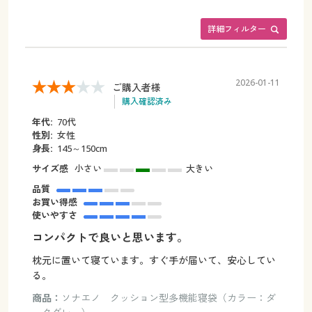
詳細フィルター
2026-01-11
ご購入者様
購入確認済み
年代:
70代
性別:
女性
身長:
145～150cm
サイズ感
小さい
大きい
品質
お買い得感
使いやすさ
コンパクトで良いと思います。
枕元に置いて寝ています。すぐ手が届いて、安心してい
る。
商品：
ソナエノ クッション型多機能寝袋（カラー：ダ