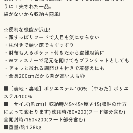
うに工夫された一品。
袋がないから収納も簡単!
☆便利な機能が沢山!
・頭すっぽりフードで人目も気にならない
・枕付きで硬い床でもぐっすり
・財布も入るポケット付きだから盗難対策に
・Wファスナーで足元を開けてもブランケットとしても
・ぎゅっと絞れる調節ひも付きで着替えにも
・全長200cmだから背が高い人も◎
■［表地・裏地］ポリエステル100% ［中わた］ポリエ
ステル100%
■［サイズ(約cm)］収納時/45×45×厚さ15(収納の仕方
によって変わります) 使用時/80×200(フード部分含む)
全開封時/160×200(フード部分含む)
■重量/約1.28kg