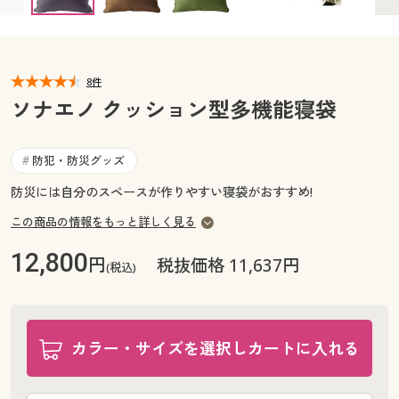
カタログ無料プレゼント
マイページ
会員メニュー
閲覧履歴
8件
マイページ
ソナエノ クッション型多機能寝袋
お気に入り
閲覧履歴
防犯・防災グッズ
#
サポート
お気に入り
防災には自分のスペースが作りやすい寝袋がおすすめ!
ご利用ガイド
この商品の情報をもっと詳しく見る
サポート
12,800
円
税抜価格 11,637円
よくある質問とお問い合わせ
(税込)
ご利用ガイド
よくある質問とお問い合わせ
カラー・サイズを選択しカートに入れる