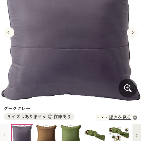
大きいサイズ
制服・スクールすべて
美容・健康・サプリメント
寝具・ベッド
制服・スクール
美容・健康通販すべて
家具・収納
キッチン・雑貨・日用品
バーゲン
大きいサイズ通販すべて
制服・学生服
カーテン・ラグ・ファブリック
大きいサイズ
制服・スクールすべて
美容・健康・サプリメント
寝具・ベッド
詳細検索
バーゲンセール
大きいサイズ レディース服
ジュニア・ティーンズ下着
バーゲン
大きいサイズ通販すべて
制服・学生服
カーテン・ラグ・ファブリック
商品カテゴリ一覧
シークレットセール
大きいサイズ レディース下着
詳細検索
バーゲンセール
大きいサイズ レディース服
ジュニア・ティーンズ下着
カタログ
大きいサイズ メンズ
商品カテゴリ一覧
シークレットセール
大きいサイズ レディース下着
カタログ・チラシからのご注文
カタログ
大きいサイズ 事務・制服
大きいサイズ メンズ
デジタルカタログ
カタログ・チラシからのご注文
ダークグレー
大きいサイズ 事務・制服
サイズはありません ◎ 在庫あり
続きを見る
カタログ無料プレゼント
デジタルカタログ
会員メニュー