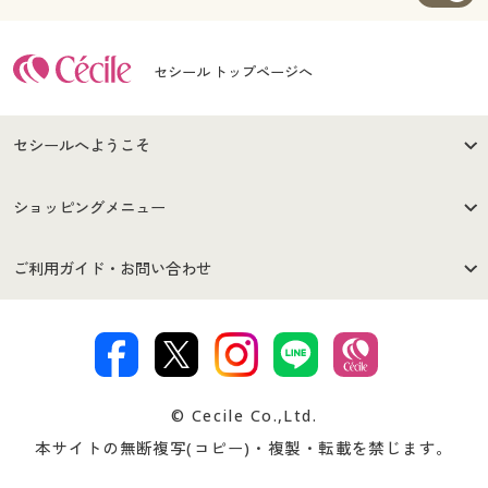
セシール トップページへ
セシールへようこそ
はじめての方へ
ご利用環境について
ショッピングメニュー
セシールご利用規約
プライバシーポリシー
商品カテゴリ
バーゲンセール
ご利用ガイド・お問い合わせ
特定商取引法に基づく表示
古物営業法に基づく表示
カタログ・チラシからのご注
デジタルカタログ
ご注文は
お届けは
文
著作権・商標について
会社案内
交換・返品は
お支払は
カタログ無料プレゼント
特集一覧
© Cecile Co.,Ltd.
会員登録・お客様情報変更に
お客様番号・パスワードをお
本サイトの無断複写(コピー)・複製・転載を禁じます。
プレゼント＆キャンペーン
サイトマップ
ついて
忘れの場合