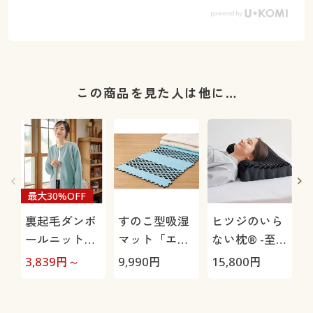
この商品を見た人は他に…
最大30%OFF
裏起毛ダンボ
すのこ型吸湿
ヒツジのいら
ールニットカ
マット「エア
ない枕® -至
ーディガン
ージョブ®」
極-
3,839
円～
9,990
円
15,800
円
4
Max