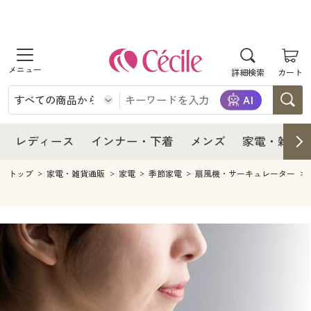
商品を探す
レディース
商品を探す
詳細検索
カート
インナー・下着
レディース通販すべて
レディース
メンズ
インナー・下着通販すべて
レディースファッション
インナー・下着
レディース通販すべて
レディース
インナー・下着
メンズ
家電・雑貨
家電・雑貨
メンズ通販すべて
女性下着
女性下着
メンズ
インナー・下着通販すべて
レディースファッション
トップ
家電・雑貨通販
家電
季節家電
扇風機・サーキュレーター
寝具・インテリア・家具
家電・雑貨すべて
メンズファッション
メンズ下着
家電・雑貨
メンズ通販すべて
女性下着
女性下着
美容・健康
寝具・インテリア・家具通販すべて
家電
メンズ下着
ジュニア・ティーンズ下着
寝具・インテリア・家具
家電・雑貨すべて
メンズファッション
メンズ下着
制服・スクール
美容・健康通販すべて
家具・収納
キッチン・雑貨・日用品
美容・健康
寝具・インテリア・家具通販すべて
家電
メンズ下着
ジュニア・ティーンズ下着