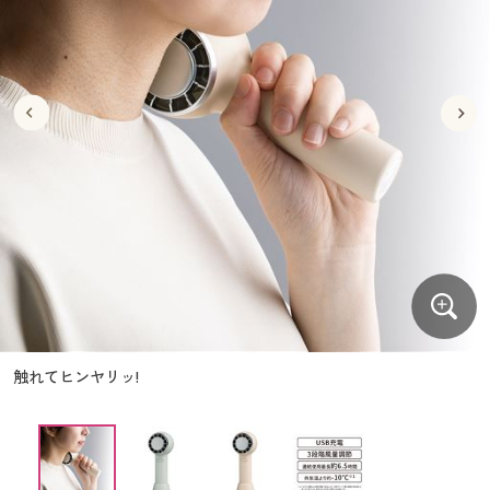
大きいサイズ
制服・スクールすべて
美容・健康・サプリメント
寝具・ベッド
制服・スクール
美容・健康通販すべて
家具・収納
キッチン・雑貨・日用品
バーゲン
大きいサイズ通販すべて
制服・学生服
カーテン・ラグ・ファブリック
大きいサイズ
制服・スクールすべて
美容・健康・サプリメント
寝具・ベッド
詳細検索
バーゲンセール
大きいサイズ レディース服
ジュニア・ティーンズ下着
バーゲン
大きいサイズ通販すべて
制服・学生服
カーテン・ラグ・ファブリック
商品カテゴリ一覧
シークレットセール
大きいサイズ レディース下着
詳細検索
バーゲンセール
大きいサイズ レディース服
ジュニア・ティーンズ下着
カタログ
大きいサイズ メンズ
商品カテゴリ一覧
シークレットセール
大きいサイズ レディース下着
カタログ・チラシからのご注文
カタログ
大きいサイズ 事務・制服
大きいサイズ メンズ
デジタルカタログ
カタログ・チラシからのご注文
触れてヒンヤリッ!
大きいサイズ 事務・制服
カタログ無料プレゼント
デジタルカタログ
会員メニュー