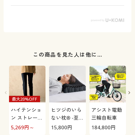
この商品を見た人は他に…
最大20%OFF
ハイテンショ
ヒツジのいら
アシスト電動
ン ストレート
ない枕® -至
三輪自転車
パンツ/ぐ～ん
極-
H
5,269
円～
15,800
円
184,800
円
4
と伸びて膝も
0