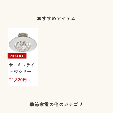
出にくい(美脚
パンツ・全方
向ストレッ
おすすめアイテム
チ・洗濯機
OK・日本製生
地・UVカッ
ト)
20%OFF
サーキュライ
トEZシリーズ
スイング
21,820
円～
季節家電の他のカテゴリ