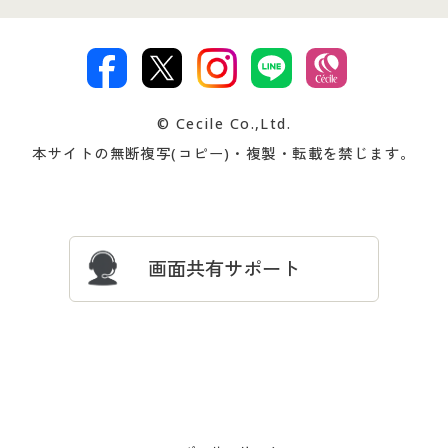
特定商取引法に基づく表示
古物営業法に基づく表示
カタログ・チラシからのご注
デジタルカタログ
ご注文は
お届けは
文
著作権・商標について
会社案内
交換・返品は
お支払は
カタログ無料プレゼント
特集一覧
© Cecile Co.,Ltd.
会員登録・お客様情報変更に
お客様番号・パスワードをお
本サイトの無断複写(コピー)・複製・転載を禁じます。
プレゼント＆キャンペーン
サイトマップ
ついて
忘れの場合
サイズガイド
よくある質問とお問い合わせ
画面共有サポート