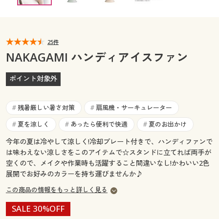
カタログ無料プレゼント
マイページ
会員メニュー
25件
閲覧履歴
マイページ
NAKAGAMI ハンディアイスファン
お気に入り
閲覧履歴
ポイント対象外
サポート
お気に入り
残暑厳しい暑さ対策
扇風機・サーキュレーター
#
#
ご利用ガイド
夏を涼しく
あったら便利で快適
夏のお出かけ
#
#
#
サポート
今年の夏は冷やして涼しく!冷却プレート付きで、ハンディファンで
よくある質問とお問い合わせ
ご利用ガイド
は味わえない涼しさをこのアイテムで☆スタンドに立てれば両手が
空くので、メイクや作業時も活躍すること間違いなし!かわいい2色
展開でお好みのカラーを持ち運びませんか♪
よくある質問とお問い合わせ
この商品の情報をもっと詳しく見る
SALE 30%OFF