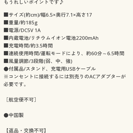
もうれしいポイントです♪
■サイズ(約cm)/幅6.5×奥行7.1×高さ17
■重量/約185g
■電源/DC5V 1A
■内蔵電池/リチウムイオン電池2200mAh
■充電時間/約3.5時間
■連続使用時間/運転モードにより、約60分～6.5時間
■風量調節/3段階(弱、中、強)
●付属品/スタンド、充電用USBケーブル
※コンセントに接続するには別売りのACアダプターが
必要です。
［航空便不可］
●中国製
【返品・交換不可】