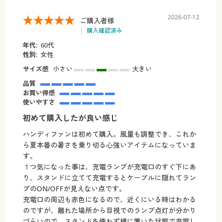
2026-07-12
ご購入者様
購入確認済み
年代:
60代
性別:
女性
サイズ感
小さい
大きい
品質
お買い得感
使いやすさ
初めて購入したが良い感じ
ハンディファンは初めて購入。風量も調整でき、これか
ら夏本番の暑さを乗り切る心強いアイテムになっていま
す。
１つ気になった事は、充電ランプが充電口のすぐ下にあ
り、スタンドに立てて充電するとケーブルに隠れてラン
プのON/OFFが見えない点です。
充電口の周辺も赤色になるので、近くにいる時はわかる
のですが、離れた場所から目視でのランプ点灯が分かり
づらいので、スタンドを使わず横に置いた状態で充電し