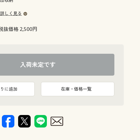
団収納
大きいサイズ 事務・制服
詳しく見る
税抜価格 2,500円
入荷未定です
りに追加
在庫・価格一覧
収納場所に