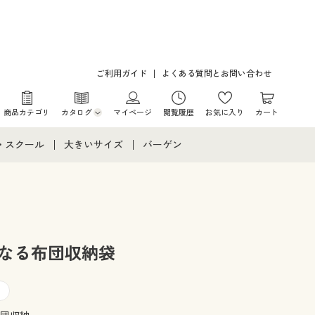
ご利用ガイド
よくある質問とお問い合わせ
商品カテゴリ
カタログ
マイページ
閲覧履歴
お気に入り
カート
カタログ・チラシからのご注文
・スクール
大きいサイズ
バーゲン
デジタルカタログ
て
・スクールすべて
大きいサイズ通販すべて
バーゲンセール
カタログ無料プレゼント
メント
・学生服
大きいサイズ レディース服
シークレットセール
ニア・ティーンズ下着
大きいサイズ レディース下着
になる布団収納袋
大きいサイズ メンズ