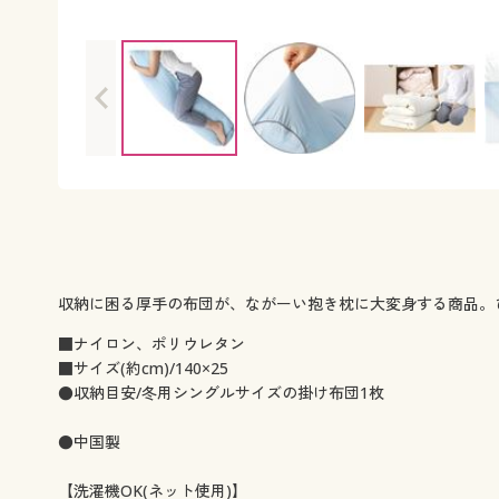
収納に困る厚手の布団が、ながーい抱き枕に大変身する商品。
■ナイロン、ポリウレタン
■サイズ(約cm)/140×25
●収納目安/冬用シングルサイズの掛け布団1枚
●中国製
【洗濯機OK(ネット使用)】