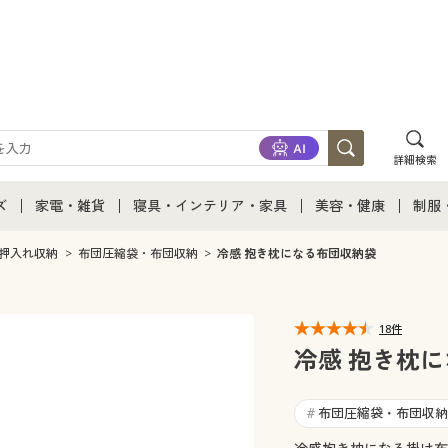
詳細検索
ズ
家電・雑貨
寝具・インテリア・家具
美容・健康
制服
て
ズ通販すべて
家電・雑貨すべて
寝具・インテリア・家具通販すべて
美容・健康通販すべ
制服
押入れ収納
布団圧縮袋・布団収納
冷感 抱き枕になる布団収納袋
ズファッション
家電
家具・収納
美容・健康・サプリ
制服
18件
ズ下着
キッチン・雑貨・日用品
寝具・ベッド
ジュ
冷感 抱き枕
着
カーテン・ラグ・ファブリック
布団圧縮袋・布団収納
#