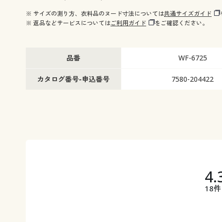
※ サイズの測り方、衣料品のヌード寸法については
共通サイズガイド
※ 返品などサービスについては
ご利用ガイド
をご確認ください。
品番
WF-6725
カタログ番号-申込番号
7580-204422
4.
18件