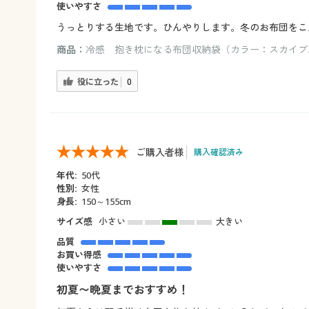
使いやすさ
うっとりする生地です。ひんやりします。冬のお布団をこ
商品：
冷感 抱き枕になる布団収納袋（カラー：スカイブ
役に立った
0
ご購入者様
購入確認済み
年代:
50代
性別:
女性
身長:
150～155cm
サイズ感
小さい
大きい
品質
お買い得感
使いやすさ
初夏〜晩夏までおすすめ！