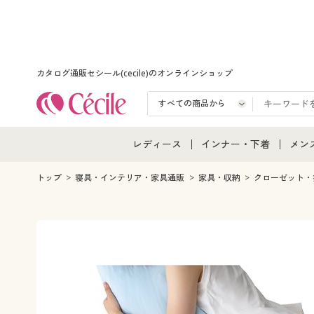
カタログ通販セシール(cecile)のオンラインショップ
レディース
インナー・下着
メン
レディース通販すべて
インナー・下着通販すべ
メン
トップ
寝具・インテリア・家具通販
家具・収納
クローゼット・
レディースファッション
女性下着
メン
女性下着
メンズ下着
メン
ジュニア・ティーンズ下