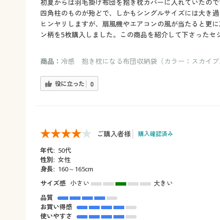
初夏からは羽毛掛け布団を抱き枕カバーに入れていたので
四角柱のものが殆どで、しかもシングルサイズには大き過
ヒンヤリしますが、扇風機やエアコンの風が当たると更に
ン柄を5枚購入しました。この商品を紹介して下さったセ
商品：
冷感 抱き枕になる布団収納袋（カラー：スカイブ
役に立った
0
ご購入者様
購入確認済み
年代:
50代
性別:
女性
身長:
160～165cm
サイズ感
小さい
大きい
品質
お買い得感
使いやすさ