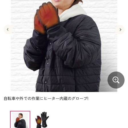
大きいサイズ
制服・スクールすべて
美容・健康・サプリメント
寝具・ベッド
制服・スクール
美容・健康通販すべて
家具・収納
キッチン・雑貨・日用品
バーゲン
大きいサイズ通販すべて
制服・学生服
カーテン・ラグ・ファブリック
大きいサイズ
制服・スクールすべて
美容・健康・サプリメント
寝具・ベッド
詳細検索
バーゲンセール
大きいサイズ レディース服
ジュニア・ティーンズ下着
バーゲン
大きいサイズ通販すべて
制服・学生服
カーテン・ラグ・ファブリック
商品カテゴリ一覧
シークレットセール
大きいサイズ レディース下着
詳細検索
バーゲンセール
大きいサイズ レディース服
ジュニア・ティーンズ下着
カタログ
大きいサイズ メンズ
商品カテゴリ一覧
シークレットセール
大きいサイズ レディース下着
カタログ・チラシからのご注文
カタログ
大きいサイズ 事務・制服
大きいサイズ メンズ
デジタルカタログ
カタログ・チラシからのご注文
自転車や外での作業にヒーター内蔵のグローブ!
大きいサイズ 事務・制服
カタログ無料プレゼント
デジタルカタログ
会員メニュー