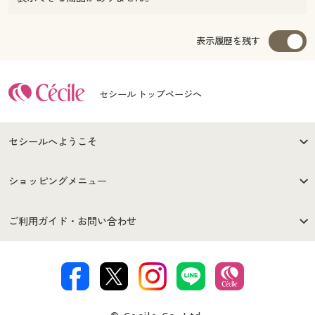
表示履歴を残す
セシール トップページへ
セシールへようこそ
はじめての方へ
ご利用環境について
ショッピングメニュー
セシールご利用規約
プライバシーポリシー
商品カテゴリ
バーゲンセール
ご利用ガイド・お問い合わせ
特定商取引法に基づく表示
古物営業法に基づく表示
カタログ・チラシからのご注
デジタルカタログ
ご注文は
お届けは
文
著作権・商標について
会社案内
交換・返品は
お支払は
カタログ無料プレゼント
特集一覧