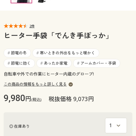
カタログ無料プレゼント
マイページ
会員メニュー
2件
閲覧履歴
マイページ
ヒーター手袋「でんき手ぽっか」
お気に入り
閲覧履歴
節電の冬
寒いときの外出をもっと暖かく
#
#
サポート
節電に効く
あったか家電
アームカバー・手袋
#
#
#
お気に入り
ご利用ガイド
自転車や外での作業にヒーター内蔵のグローブ!
サポート
この商品の情報をもっと詳しく見る
よくある質問とお問い合わせ
ご利用ガイド
9,980
円
税抜価格 9,073円
(税込)
よくある質問とお問い合わせ
◎ 在庫あり