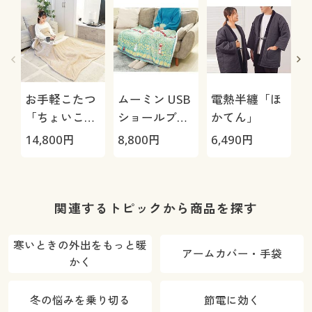
お手軽こたつ
ムーミン USB
電熱半纏「ほ
「ちょいこ
ショールブラ
かてん」
た」
ンケット
14,800
円
8,800
円
6,490
円
7
120×80
関連するトピックから商品を探す
寒いときの外出をもっと暖
アームカバー・手袋
かく
冬の悩みを乗り切る
節電に効く