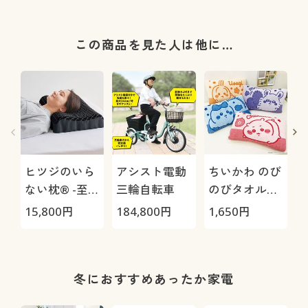
この商品を見た人は他に…
ヒツジのいら
アシスト電動
ちいかわ のび
ない枕® -至
三輪自転車
のびタオル地
極-
枕カバー
H
15,800
円
184,800
円
1,650
円
4
0
冬におすすめあったか家電