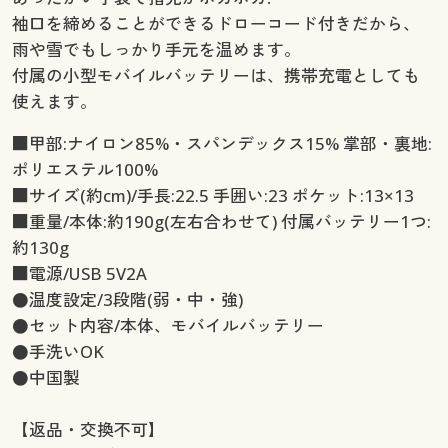
袖口を締めることができるドローコード付きだから、
雨や雪でもしっかり手元を温めます。
付属の小型モバイルバッテリーは、携帯充電としても
使えます。
■甲部:ナイロン85%・スパンデックス15% 掌部・裏地:
ポリエステル100%
■サイズ(約cm)/手長:22.5 手囲い:23 ポケット:13×13
■重量/本体:約190g(左右合わせて) 付属バッテリー1つ:
約130g
■電源/USB 5V2A
●温度設定/3段階(弱・中・強)
●セット内容/本体、モバイルバッテリー
●手洗いOK
●中国製
【返品・交換不可】