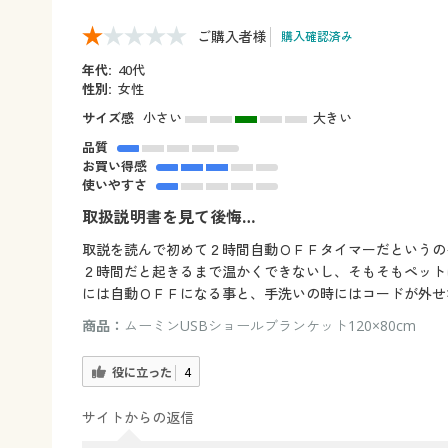
ご購入者様
購入確認済み
年代:
40代
性別:
女性
サイズ感
小さい
大きい
品質
お買い得感
使いやすさ
取扱説明書を見て後悔…
取説を読んで初めて２時間自動ＯＦＦタイマーだというの
２時間だと起きるまで温かくできないし、そもそもペット
には自動ＯＦＦになる事と、手洗いの時にはコードが外せ
商品：
ムーミンUSBショールブランケット120×80cm
役に立った
4
サイトからの返信