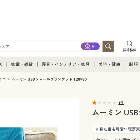
詳細検索
ズ
家電・雑貨
寝具・インテリア・家具
美容・健康
制服
て
ズ通販すべて
家電・雑貨すべて
寝具・インテリア・家具通販すべて
美容・健康通販すべ
制服
イロ
ムーミン USBショールブランケット 120×80
ズファッション
家電
家具・収納
美容・健康・サプリ
制服
1件
ズ下着
キッチン・雑貨・日用品
寝具・ベッド
ジュ
ムーミン USB
着
カーテン・ラグ・ファブリック
見た目も可愛い暖房家
#