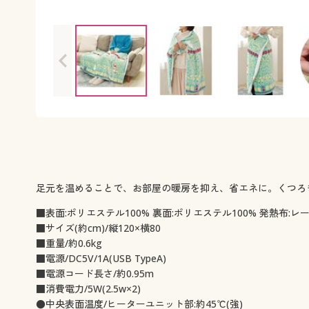
足元を温めることで、お部屋の暖房を抑え、省エネに。くつろ
■表面:ポリエステル100% 裏面:ポリエステル100% 発熱布:レ
■サイズ(約cm)/縦120×横80
■重量/約0.6kg
■電源/DC5V/1A(USB TypeA)
■電源コード長さ/約0.95m
■消費電力/5W(2.5w×2)
●中央表面温度/ヒーターユニット部:約45℃(強)