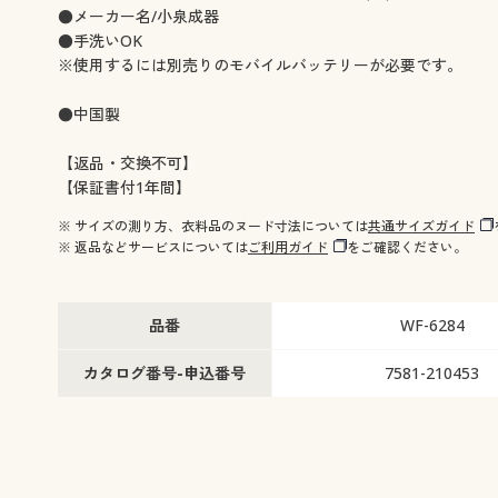
●メーカー名/小泉成器
●手洗いOK
※使用するには別売りのモバイルバッテリーが必要です。
●中国製
【返品・交換不可】
【保証書付1年間】
※ サイズの測り方、衣料品のヌード寸法については
共通サイズガイド
※ 返品などサービスについては
ご利用ガイド
をご確認ください。
品番
WF-6284
カタログ番号-申込番号
7581-210453