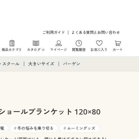
ご利用ガイド
よくある質問とお問い合わせ
商品カテゴリ
カタログ
マイページ
閲覧履歴
お気に入り
カート
カタログ・チラシからのご注文
・スクール
大きいサイズ
バーゲン
デジタルカタログ
て
・スクールすべて
大きいサイズ通販すべて
バーゲンセール
カタログ無料プレゼント
メント
・学生服
大きいサイズ レディース服
シークレットセール
ニア・ティーンズ下着
大きいサイズ レディース下着
ショールブランケット 120×80
大きいサイズ メンズ
電
冬の悩みを乗り切る
ムーミングッズ
#
#