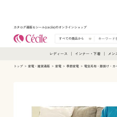
カタログ通販セシール(cecile)のオンラインショップ
レディース
インナー・下着
メン
レディース通販すべて
インナー・下着通販すべ
メン
トップ
家電・雑貨通販
家電
季節家電
電気毛布・膝掛け・カ
レディースファッション
女性下着
メン
女性下着
メンズ下着
メン
ジュニア・ティーンズ下