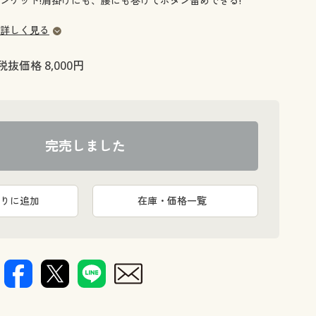
ンケット!肩掛けにも、腰にも巻けてボタン留めできる!
大きいサイズ 事務・制服
詳しく見る
税抜価格 8,000円
完売しました
りに追加
在庫・価格一覧
きる!
肩掛けにも