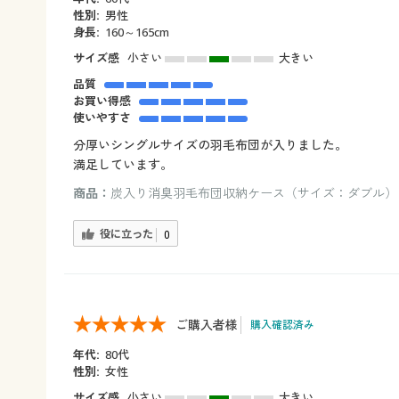
性別:
男性
身長:
160～165cm
サイズ感
小さい
大きい
品質
お買い得感
使いやすさ
分厚いシングルサイズの羽毛布団が入りました。
満足しています。
商品：
炭入り消臭羽毛布団収納ケース（サイズ：ダブル）
役に立った
0
ご購入者様
購入確認済み
年代:
80代
性別:
女性
サイズ感
小さい
大きい