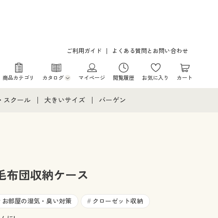
ご利用ガイド
よくある質問とお問い合わせ
商品カテゴリ
カタログ
マイページ
閲覧履歴
お気に入り
カート
カタログ・チラシからのご注文
・スクール
大きいサイズ
バーゲン
デジタルカタログ
て
・スクールすべて
大きいサイズ通販すべて
バーゲンセール
カタログ無料プレゼント
メント
・学生服
大きいサイズ レディース服
シークレットセール
ニア・ティーンズ下着
大きいサイズ レディース下着
毛布団収納ケース
大きいサイズ メンズ
お部屋の湿気・臭い対策
クローゼット収納
#
#