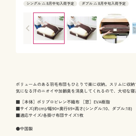
シングル △ 8月中旬入荷予定
ダブル △ 8月中旬入荷予定
ボリュームのある羽毛布団もひとりで楽に収納。スリムに収納
気になる汗のニオイや加齢臭を消臭してくれるので、大切な寝
■［本体］ポリプロピレン不織布 ［窓］EVA樹脂
■サイズ(約cm)/幅90×奥行69×高さ(シングル:10、ダブル:18)
■適応サイズ/各掛け布団サイズ1枚
●中国製