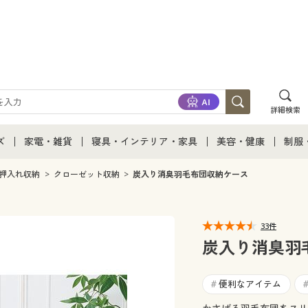
詳細検索
ズ
家電・雑貨
寝具・インテリア・家具
美容・健康
制服
て
ズ通販すべて
家電・雑貨すべて
寝具・インテリア・家具通販すべて
美容・健康通販すべ
制服
押入れ収納
クローゼット収納
炭入り消臭羽毛布団収納ケース
ズファッション
家電
家具・収納
美容・健康・サプリ
制服
33件
ズ下着
キッチン・雑貨・日用品
寝具・ベッド
ジュ
炭入り消臭羽
着
カーテン・ラグ・ファブリック
便利なアイテム
#