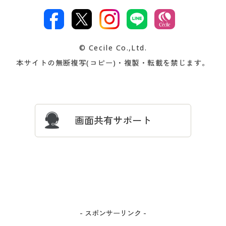
カタログ・チラシからのご注
デジタルカタログ
ご注文は
お届けは
文
著作権・商標について
会社案内
交換・返品は
お支払は
カタログ無料プレゼント
特集一覧
© Cecile Co.,Ltd.
会員登録・お客様情報変更に
お客様番号・パスワードをお
本サイトの無断複写(コピー)・複製・転載を禁じます。
プレゼント＆キャンペーン
サイトマップ
ついて
忘れの場合
サイズガイド
よくある質問とお問い合わせ
画面共有サポート
- スポンサーリンク -