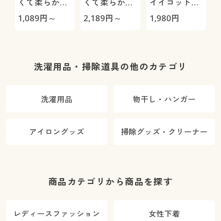
くて柔らかい
くて柔らかい
イイコットン
タオル(1枚)
タオル(同色2
製タオル(4枚
1,089
円～
2,189
円～
1,980
円
2
枚組) 普段使
組)
いのタオルを
ちょっと良い
ものに
洗濯用品・掃除道具の他のカテゴリ
洗濯用品
物干し・ハンガー
アイロングッズ
掃除グッズ・クリーナー
商品カテゴリから商品を探す
レディースファッション
女性下着