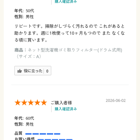
購入確認済み
年代:
50代
性別:
男性
リピートです。掃除がしづらく汚れるので これがあると
助かります。週に1枚使って10ヶ月もつので また なくな
る頃に買います。
商品：
ネット型洗濯機ゴミ取りフィルター(ドラム式用)
（サイズ：A）
役に立った
0
2026-06-02
ご購入者様
購入確認済み
年代:
60代
性別:
男性
品質
お買い得感