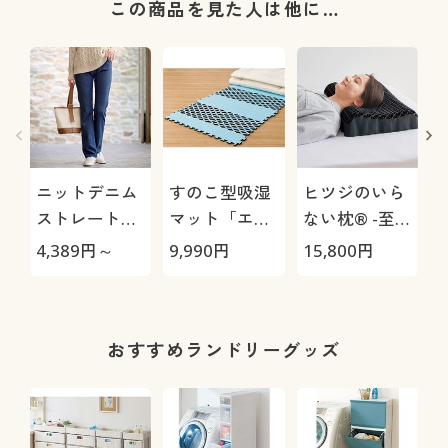
この商品を見た人は他に…
ニットデニム
すのこ型吸湿
ヒツジのいら
ストレートパ
マット「エア
ない枕® -至
ンツ(スマート
ージョブ®」
極-
4,389
円～
9,990
円
15,800
円
1
ニットジーン
Max
ズ)(全方向ス
トレッチ・や
わらか・選べ
おすすめランドリーグッズ
る4レング
ス・洗濯機
OK・1年中は