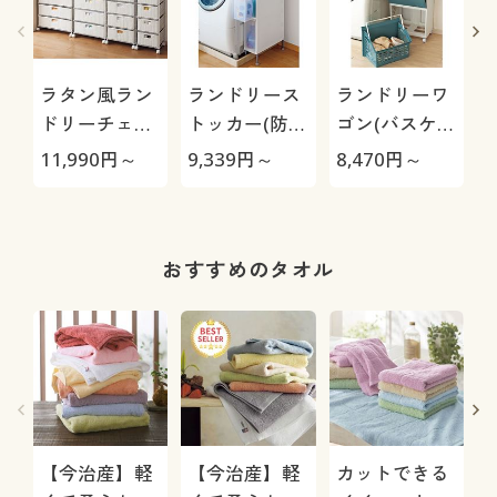
ける)
ラタン風ラン
ランドリース
ランドリーワ
ドリーチェス
トッカー(防水
ゴン(バスケッ
ト(湿気や汚れ
パンをまたい
トにもなる)/
11,990
円～
9,339
円～
8,470
円～
2
に強い)
で置けるアジ
通気性のいい
ャスター付き)
メッシュ構造
おすすめのタオル
【今治産】軽
【今治産】軽
カットできる