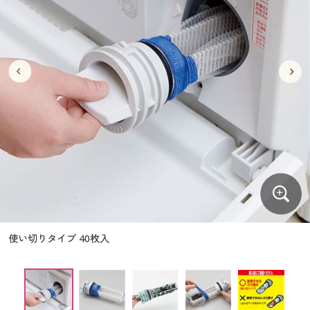
大きいサイズ
制服・スクールすべて
美容・健康・サプリメント
寝具・ベッド
制服・スクール
美容・健康通販すべて
家具・収納
キッチン・雑貨・日用品
バーゲン
大きいサイズ通販すべて
制服・学生服
カーテン・ラグ・ファブリック
大きいサイズ
制服・スクールすべて
美容・健康・サプリメント
寝具・ベッド
詳細検索
バーゲンセール
大きいサイズ レディース服
ジュニア・ティーンズ下着
バーゲン
大きいサイズ通販すべて
制服・学生服
カーテン・ラグ・ファブリック
商品カテゴリ一覧
シークレットセール
大きいサイズ レディース下着
詳細検索
バーゲンセール
大きいサイズ レディース服
ジュニア・ティーンズ下着
カタログ
大きいサイズ メンズ
商品カテゴリ一覧
シークレットセール
大きいサイズ レディース下着
カタログ・チラシからのご注文
カタログ
大きいサイズ 事務・制服
大きいサイズ メンズ
デジタルカタログ
カタログ・チラシからのご注文
使い切りタイプ 40枚入
大きいサイズ 事務・制服
カタログ無料プレゼント
デジタルカタログ
会員メニュー