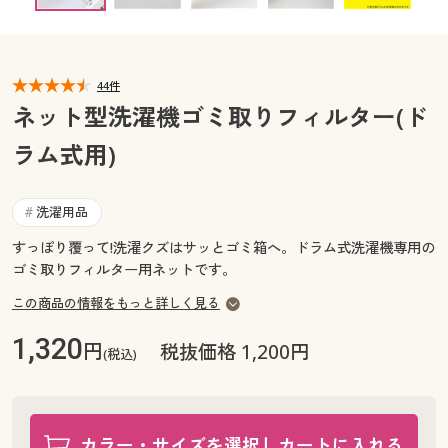
カタログ無料プレゼント
マイページ
会員メニュー
44件
閲覧履歴
マイページ
ネット型洗濯機ゴミ取りフィルター(ド
お気に入り
ラム式用)
閲覧履歴
サポート
お気に入り
洗濯用品
#
ご利用ガイド
すっぽり覆って!洗濯クズはサッとゴミ箱へ。ドラム式洗濯機専用の
サポート
ゴミ取りフィルター用ネットです。
よくある質問とお問い合わせ
この商品の情報をもっと詳しく見る
ご利用ガイド
1,320
円
税抜価格 1,200円
(税込)
よくある質問とお問い合わせ
カラー・サイズを選択しカートに入れる