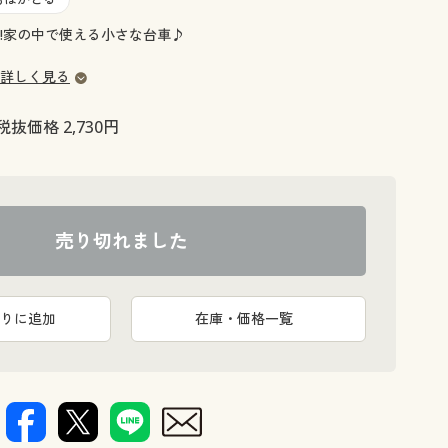
大きいサイズ 事務・制服
!家の中で使える小さな台車♪
詳しく見る
税抜価格 2,730円
売り切れました
りに追加
在庫・価格一覧
衣装ケース