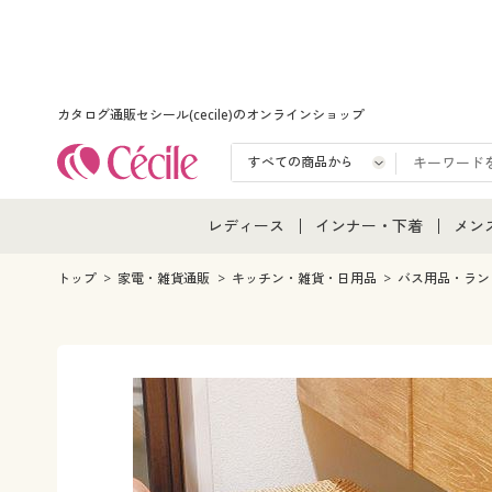
カタログ通販セシール(cecile)のオンラインショップ
レディース
インナー・下着
メン
レディース通販すべて
インナー・下着通販すべ
メン
トップ
家電・雑貨通販
キッチン・雑貨・日用品
バス用品・ラン
レディースファッション
女性下着
メン
女性下着
メンズ下着
メン
ジュニア・ティーンズ下