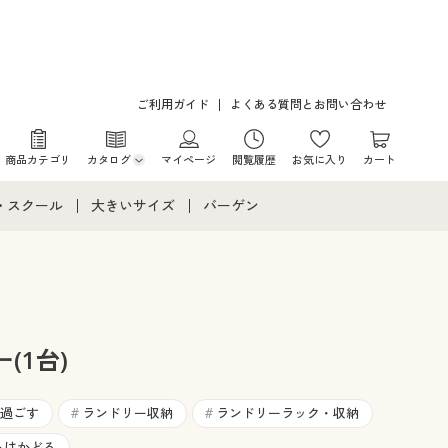
ご利用ガイド
よくある質問とお問い合わせ
商品カテゴリ
カタログ
マイページ
閲覧履歴
お気に入り
カート
カタログ・チラシからのご注文
・スクール
大きいサイズ
バーゲン
デジタルカタログ
て
・スクールすべて
大きいサイズ通販すべて
バーゲンセール
カタログ無料プレゼント
メント
・学生服
大きいサイズ レディース服
シークレットセール
ニア・ティーンズ下着
大きいサイズ レディース下着
(1台)
大きいサイズ メンズ
過ごす
ランドリー収納
ランドリーラック・収納
#
#
もはかどる