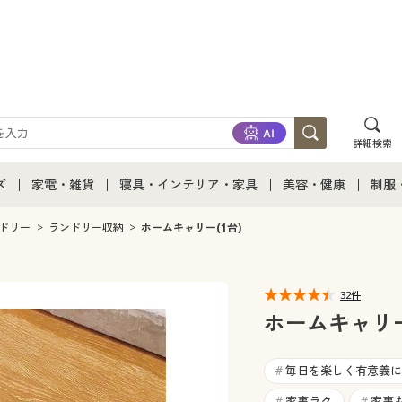
詳細検索
ズ
家電・雑貨
寝具・インテリア・家具
美容・健康
制服
て
ズ通販すべて
家電・雑貨すべて
寝具・インテリア・家具通販すべて
美容・健康通販すべ
制服
ドリー
ランドリー収納
ホームキャリー(1台)
ズファッション
家電
家具・収納
美容・健康・サプリ
制服
32件
ズ下着
キッチン・雑貨・日用品
寝具・ベッド
ジュ
ホームキャリー
着
カーテン・ラグ・ファブリック
毎日を楽しく有意義に
#
家事ラク
家事
#
#