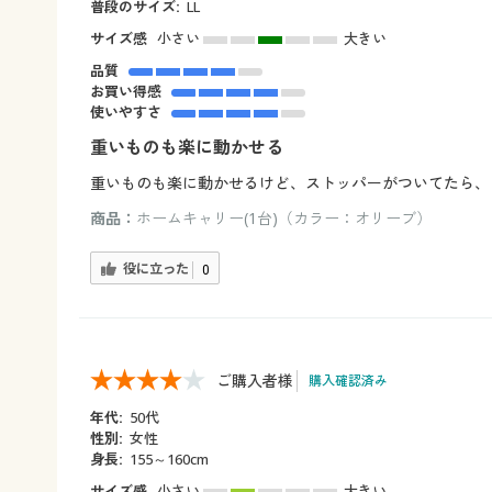
普段のサイズ:
LL
サイズ感
小さい
大きい
品質
お買い得感
使いやすさ
重いものも楽に動かせる
重いものも楽に動かせるけど、ストッパーがついてたら、
商品：
ホームキャリー(1台)（カラー：オリーブ）
役に立った
0
ご購入者様
購入確認済み
年代:
50代
性別:
女性
身長:
155～160cm
サイズ感
小さい
大きい