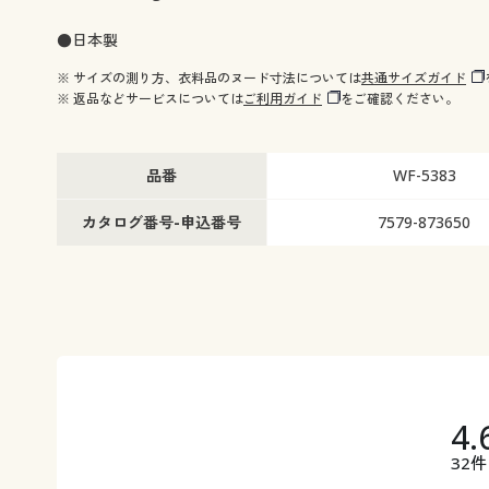
●日本製
※ サイズの測り方、衣料品のヌード寸法については
共通サイズガイド
※ 返品などサービスについては
ご利用ガイド
をご確認ください。
品番
WF-5383
カタログ番号-申込番号
7579-873650
4.
32件