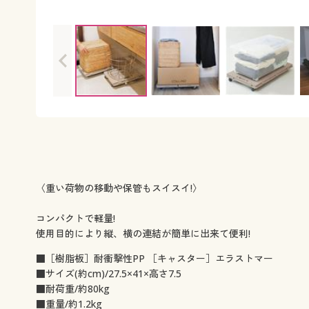
〈重い荷物の移動や保管もスイスイ!〉
コンパクトで軽量!
使用目的により縦、横の連結が簡単に出来て便利!
■［樹脂板］耐衝撃性PP ［キャスター］エラストマー
■サイズ(約cm)/27.5×41×高さ7.5
■耐荷重/約80kg
■重量/約1.2kg