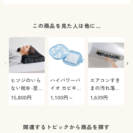
この商品を見た人は他に…
ヒツジのいら
ハイパワーバ
エアコンすき
ない枕® -至
イオ カビキレ
まの汚れ落と
極-
イ/貼るだけカ
し(2本組)
15,800
円
1,100
円～
1,639
円
1
ビ対策
関連するトピックから商品を探す