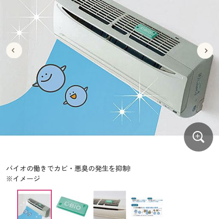
大きいサイズ
制服・スクールすべて
美容・健康・サプリメント
寝具・ベッド
制服・スクール
美容・健康通販すべて
家具・収納
キッチン・雑貨・日用品
バーゲン
大きいサイズ通販すべて
制服・学生服
カーテン・ラグ・ファブリック
大きいサイズ
制服・スクールすべて
美容・健康・サプリメント
寝具・ベッド
詳細検索
バーゲンセール
大きいサイズ レディース服
ジュニア・ティーンズ下着
バーゲン
大きいサイズ通販すべて
制服・学生服
カーテン・ラグ・ファブリック
商品カテゴリ一覧
シークレットセール
大きいサイズ レディース下着
詳細検索
バーゲンセール
大きいサイズ レディース服
ジュニア・ティーンズ下着
カタログ
大きいサイズ メンズ
商品カテゴリ一覧
シークレットセール
大きいサイズ レディース下着
カタログ・チラシからのご注文
カタログ
大きいサイズ 事務・制服
大きいサイズ メンズ
デジタルカタログ
カタログ・チラシからのご注文
バイオの働きでカビ・悪臭の発生を抑制!
大きいサイズ 事務・制服
※イメージ
カタログ無料プレゼント
デジタルカタログ
会員メニュー