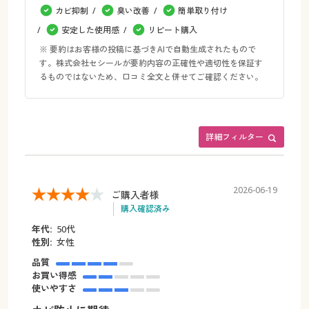
カビ抑制
臭い改善
簡単取り付け
安定した使用感
リピート購入
※ 要約はお客様の投稿に基づきAIで自動生成されたもので
す。株式会社セシールが要約内容の正確性や適切性を保証す
るものではないため、口コミ全文と併せてご確認ください。
詳細フィルター
2026-06-19
ご購入者様
購入確認済み
年代:
50代
性別:
女性
品質
お買い得感
使いやすさ