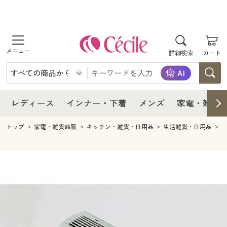
商品を探す
レディース
商品を探す
詳細検索
カート
インナー・下着
レディース通販すべて
レディース
メンズ
インナー・下着通販すべて
レディースファッション
インナー・下着
レディース通販すべて
レディース
インナー・下着
メンズ
家電・雑貨
家電・雑貨
メンズ通販すべて
女性下着
女性下着
メンズ
インナー・下着通販すべて
レディースファッション
トップ
家電・雑貨通販
キッチン・雑貨・日用品
生活雑貨・日用品
寝具・インテリア・家具
家電・雑貨すべて
メンズファッション
メンズ下着
家電・雑貨
メンズ通販すべて
女性下着
女性下着
美容・健康
寝具・インテリア・家具通販すべて
家電
メンズ下着
ジュニア・ティーンズ下着
寝具・インテリア・家具
家電・雑貨すべて
メンズファッション
メンズ下着
制服・スクール
美容・健康通販すべて
家具・収納
キッチン・雑貨・日用品
美容・健康
寝具・インテリア・家具通販すべて
家電
メンズ下着
ジュニア・ティーンズ下着