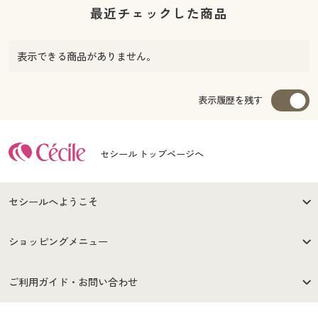
最近チェックした商品
表示できる商品がありません。
表示履歴を残す
セシール トップページへ
セシールへようこそ
はじめての方へ
ご利用環境について
ショッピングメニュー
セシールご利用規約
プライバシーポリシー
商品カテゴリ
バーゲンセール
ご利用ガイド・お問い合わせ
特定商取引法に基づく表示
古物営業法に基づく表示
カタログ・チラシからのご注
デジタルカタログ