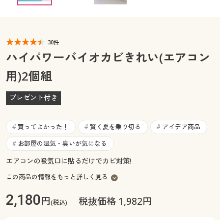
カタログ無料プレゼント
マイページ
会員メニュー
30件
閲覧履歴
マイページ
ハイパワーバイオカビきれい(エアコン
お気に入り
用)2個組
閲覧履歴
サポート
プレゼント付き
お気に入り
ご利用ガイド
買ってよかった！
賢く夏を乗り切る
アイデア商品
サポート
#
#
#
お部屋の湿気・臭いが気になる
#
よくある質問とお問い合わせ
ご利用ガイド
エアコンの吸気口に貼るだけでカビ対策!
この商品の情報をもっと詳しく見る
よくある質問とお問い合わせ
2,180
円
税抜価格 1,982円
(税込)