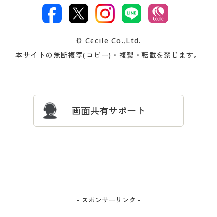
ご注文は
お届けは
文
著作権・商標について
会社案内
交換・返品は
お支払は
カタログ無料プレゼント
特集一覧
© Cecile Co.,Ltd.
会員登録・お客様情報変更に
お客様番号・パスワードをお
本サイトの無断複写(コピー)・複製・転載を禁じます。
プレゼント＆キャンペーン
サイトマップ
ついて
忘れの場合
サイズガイド
よくある質問とお問い合わせ
画面共有サポート
- スポンサーリンク -