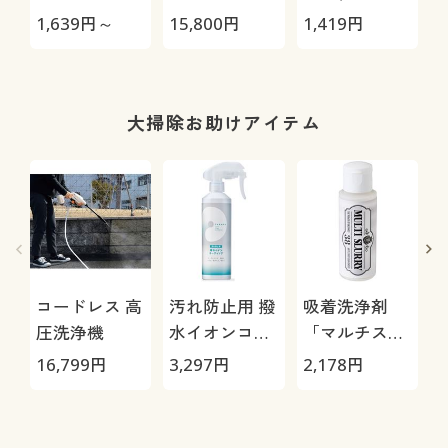
オル(無撚糸)
極-
臭・パイル)
1,639
円～
15,800
円
1,419
円
2
肌にやさしく
軽くてふわふ
わ
大掃除お助けアイテム
コードレス 高
汚れ防止用 撥
吸着洗浄剤
圧洗浄機
水イオンコー
「マルチスラ
ティング
リー」2本組
16,799
円
3,297
円
2,178
円
1