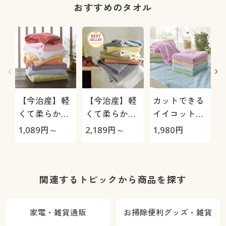
おすすめのタオル
【今治産】軽
【今治産】軽
カットできる
くて柔らかい
くて柔らかい
イイコットン
タオル(1枚)
タオル(同色2
製タオル(4枚
1,089
円～
2,189
円～
1,980
円
2
枚組) 普段使
組)
いのタオルを
ちょっと良い
ものに
関連するトピックから商品を探す
家電・雑貨通販
お掃除便利グッズ・雑貨