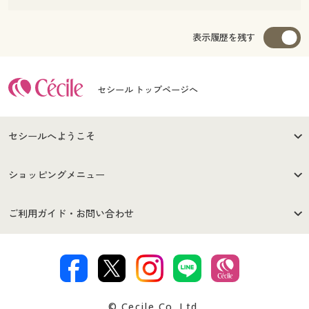
表示履歴を残す
セシール トップページへ
セシールへようこそ
はじめての方へ
ご利用環境について
ショッピングメニュー
セシールご利用規約
プライバシーポリシー
商品カテゴリ
バーゲンセール
ご利用ガイド・お問い合わせ
特定商取引法に基づく表示
古物営業法に基づく表示
カタログ・チラシからのご注
デジタルカタログ
ご注文は
お届けは
文
著作権・商標について
会社案内
交換・返品は
お支払は
カタログ無料プレゼント
特集一覧
© Cecile Co.,Ltd.