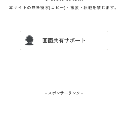
会員登録・お客様情報変更に
お客様番号・パスワードをお
本サイトの無断複写(コピー)・複製・転載を禁じます。
プレゼント＆キャンペーン
サイトマップ
ついて
忘れの場合
サイズガイド
よくある質問とお問い合わせ
画面共有サポート
- スポンサーリンク -