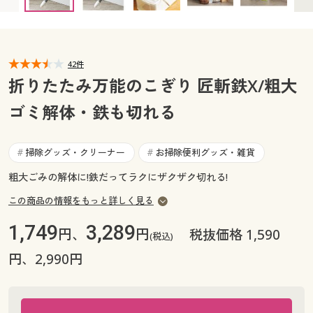
カタログ無料プレゼント
マイページ
会員メニュー
閲覧履歴
42件
マイページ
折りたたみ万能のこぎり 匠斬鉄X/粗大
お気に入り
ゴミ解体・鉄も切れる
閲覧履歴
サポート
お気に入り
掃除グッズ・クリーナー
お掃除便利グッズ・雑貨
#
#
ご利用ガイド
粗大ごみの解体に!鉄だってラクにザクザク切れる!
サポート
この商品の情報をもっと詳しく見る
よくある質問とお問い合わせ
ご利用ガイド
1,749
3,289
円、
円
税抜価格 1,590
(税込)
よくある質問とお問い合わせ
円、2,990円