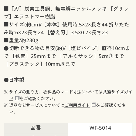
■［刃］炭素工具鋼、無電解ニッケルメッキ ［グリッ
プ］エラストマー樹脂
■サイズ(約cm)/［本体］使用時:5×2×長さ44 折りたた
み時:6×2×長さ24 ［替え刃］3.5×0.7×長さ23
■重量/約230g
●切断できる物の目安(約)/［塩ビパイプ］直径10cmま
で ［鉄管］25mmまで ［アルミサッシ］5cm角まで
［プラスチック］10mm厚まで
●日本製
※ サイズの測り方、衣料品のヌード寸法については
共通サイズガイ
ド
をご確認ください。
※ 返品などサービスについては
ご利用ガイド
をご確認くださ
い。
品番
WF-5014