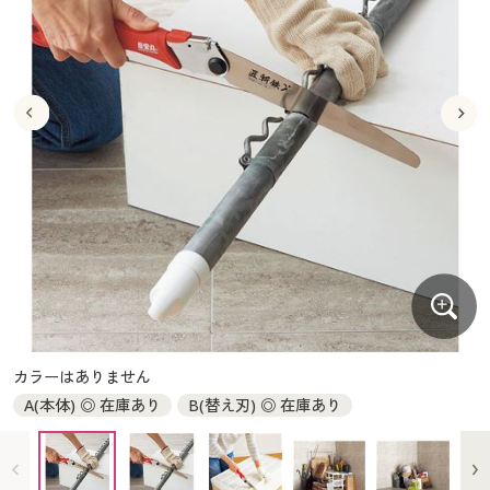
大きいサイズ
制服・スクールすべて
美容・健康・サプリメント
寝具・ベッド
制服・スクール
美容・健康通販すべて
家具・収納
キッチン・雑貨・日用品
バーゲン
大きいサイズ通販すべて
制服・学生服
カーテン・ラグ・ファブリック
大きいサイズ
制服・スクールすべて
美容・健康・サプリメント
寝具・ベッド
詳細検索
バーゲンセール
大きいサイズ レディース服
ジュニア・ティーンズ下着
バーゲン
大きいサイズ通販すべて
制服・学生服
カーテン・ラグ・ファブリック
商品カテゴリ一覧
シークレットセール
大きいサイズ レディース下着
詳細検索
バーゲンセール
大きいサイズ レディース服
ジュニア・ティーンズ下着
カタログ
大きいサイズ メンズ
商品カテゴリ一覧
シークレットセール
大きいサイズ レディース下着
カタログ・チラシからのご注文
カタログ
大きいサイズ 事務・制服
大きいサイズ メンズ
デジタルカタログ
カタログ・チラシからのご注文
カラーはありません
大きいサイズ 事務・制服
A(本体) ◎ 在庫あり
B(替え刃) ◎ 在庫あり
カタログ無料プレゼント
デジタルカタログ
会員メニュー