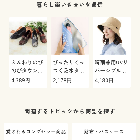
い
暮らし楽いき★いき通信
ふんわりのび
ぴったりくっ
晴雨兼用UVリ
のびタウンウ
つく吸水タオ
バーシブル帽
ォーク リボン
ル(2色組)
子
4,389
円
2,178
円
4,180
円
関連するトピックから商品を探す
愛されるロングセラー商品
財布・パスケース