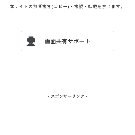
会員登録・お客様情報変更に
お客様番号・パスワードをお
本サイトの無断複写(コピー)・複製・転載を禁じます。
プレゼント＆キャンペーン
サイトマップ
ついて
忘れの場合
サイズガイド
よくある質問とお問い合わせ
画面共有サポート
- スポンサーリンク -