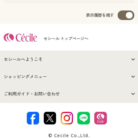
表示履歴を残す
セシール トップページへ
セシールへようこそ
はじめての方へ
ご利用環境について
ショッピングメニュー
セシールご利用規約
プライバシーポリシー
商品カテゴリ
バーゲンセール
ご利用ガイド・お問い合わせ
特定商取引法に基づく表示
古物営業法に基づく表示
カタログ・チラシからのご注
デジタルカタログ
ご注文は
お届けは
文
著作権・商標について
会社案内
交換・返品は
お支払は
カタログ無料プレゼント
特集一覧
© Cecile Co.,Ltd.