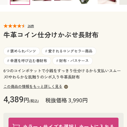
カタログ無料プレゼント
マイページ
会員メニュー
閲覧履歴
26件
マイページ
牛革コイン仕分けかぶせ長財布
お気に入り
閲覧履歴
褒められパンツ
愛されるロングセラー商品
#
#
サポート
お気に入り
幸運を呼び込む春財布
財布・パスケース
#
#
ご利用ガイド
6つのコインポケットで小銭をすっきり仕分けるから支払いスムー
サポート
ズ!やわらかな肌触りのシボ入り牛革長財布
よくある質問とお問い合わせ
この商品の情報をもっと詳しく見る
ご利用ガイド
4,389
円
税抜価格 3,990円
(税込)
よくある質問とお問い合わせ
カラー・サイズを選択しカートに入れる