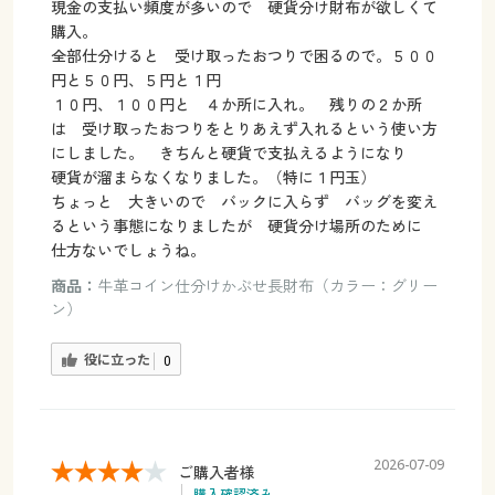
現金の支払い頻度が多いので 硬貨分け財布が欲しくて
購入。
全部仕分けると 受け取ったおつりで困るので。５００
円と５０円、５円と１円
１０円、１００円と ４か所に入れ。 残りの２か所
は 受け取ったおつりをとりあえず入れるという使い方
にしました。 きちんと硬貨で支払えるようになり
硬貨が溜まらなくなりました。（特に１円玉）
ちょっと 大きいので バックに入らず バッグを変え
るという事態になりましたが 硬貨分け場所のために
仕方ないでしょうね。
商品：
牛革コイン仕分けかぶせ長財布（カラー：グリー
ン）
役に立った
0
2026-07-09
ご購入者様
購入確認済み