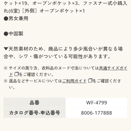
ケット×19、オープンポケット×3、ファスナー式小銭入
れ(6室)［外側］オープンポケット×1
●男女兼用
●中国製
▼天然素材のため、商品により多少風合いが異なる場
合や、シワ・傷がついている可能性があります。
※ サイズの測り方、衣料品のヌード寸法については
共通サイズガイ
ド
をご確認ください。
※ 返品などサービスについては
ご利用ガイド
をご確認くださ
い。
品番
WF-4799
カタログ番号-申込番号
8006-177888