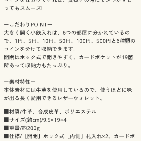
ってもスムーズ!
ーこだわりPOINTー
大きく開く小銭入れは、6つの部屋に分かれているの
で、1円、5円、10円、50円、100円、500円と6種類の
コインを分けて収納できます。
開閉はホック式で開きやすく、カードポケットが19箇
所あって収納力もたっぷり。
ー素材特性ー
本体素材には牛革を使用しているので、使うほどに味
が出る長く愛用できるレザーウォレット。
■材質/牛革、合成皮革、ポリエステル
■サイズ(約cm)/9.5×19×4
■重量/約200g
■仕様/［開閉］ホック式［内側］札入れ×2、カードポ