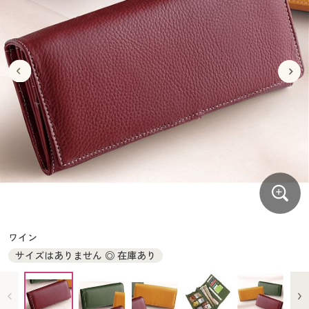
大きいサイズ
制服・スクールすべて
美容・健康・サプリメント
寝具・ベッド
制服・スクール
美容・健康通販すべて
家具・収納
キッチン・雑貨・日用品
バーゲン
大きいサイズ通販すべて
制服・学生服
カーテン・ラグ・ファブリック
大きいサイズ
制服・スクールすべて
美容・健康・サプリメント
寝具・ベッド
詳細検索
バーゲンセール
大きいサイズ レディース服
ジュニア・ティーンズ下着
バーゲン
大きいサイズ通販すべて
制服・学生服
カーテン・ラグ・ファブリック
商品カテゴリ一覧
シークレットセール
大きいサイズ レディース下着
詳細検索
バーゲンセール
大きいサイズ レディース服
ジュニア・ティーンズ下着
カタログ
大きいサイズ メンズ
商品カテゴリ一覧
シークレットセール
大きいサイズ レディース下着
カタログ・チラシからのご注文
カタログ
大きいサイズ 事務・制服
大きいサイズ メンズ
デジタルカタログ
カタログ・チラシからのご注文
ワイン
大きいサイズ 事務・制服
サイズはありません ◎ 在庫あり
カタログ無料プレゼント
デジタルカタログ
会員メニュー