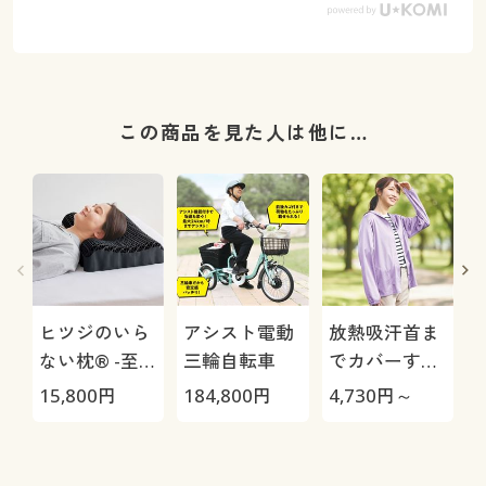
この商品を見た人は他に…
ヒツジのいら
アシスト電動
放熱吸汗首ま
ない枕® -至
三輪自転車
でカバーする
極-
UVパーカー
15,800
円
184,800
円
4,730
円～
3