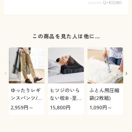
この商品を見た人は他に…
ゆったりレギ
ヒツジのいら
ふとん用圧縮
ンスパンツ/細
ない枕® -至
袋(2枚組)
見えが叶うら
極-
2,959
円～
15,800
円
1,090
円～
1
くちんテーパ
ード(ストレッ
チ・UVカッ