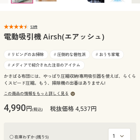
カタログ無料プレゼント
マイページ
会員メニュー
53件
閲覧履歴
マイページ
電動吸引機 Airsh(エアッシュ)
お気に入り
閲覧履歴
リビングのお掃除
圧倒的な個性派
おうち家電
#
#
#
サポート
メディアで紹介された注目のアイテム
#
お気に入り
ご利用ガイド
かさばる布団には、やっぱり圧縮収納!専用吸引器を使えば、らくら
サポート
くスピード圧縮。もう、掃除機の出番はありません!
よくある質問とお問い合わせ
この商品の情報をもっと詳しく見る
ご利用ガイド
4,990
円
税抜価格 4,537円
(税込)
よくある質問とお問い合わせ
○ 在庫わずか (残り5)