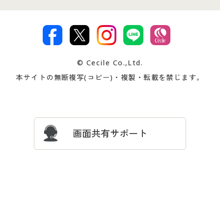
特定商取引法に基づく表示
古物営業法に基づく表示
カタログ・チラシからのご注
デジタルカタログ
ご注文は
お届けは
文
著作権・商標について
会社案内
交換・返品は
お支払は
カタログ無料プレゼント
特集一覧
© Cecile Co.,Ltd.
会員登録・お客様情報変更に
お客様番号・パスワードをお
本サイトの無断複写(コピー)・複製・転載を禁じます。
プレゼント＆キャンペーン
サイトマップ
ついて
忘れの場合
サイズガイド
よくある質問とお問い合わせ
画面共有サポート