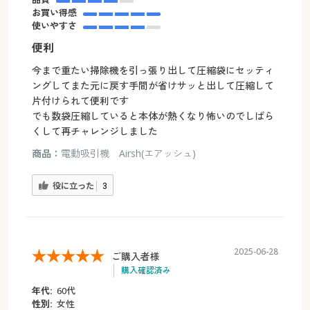
お買い得感
使いやすさ
便利
今まで重たい掃除機を引っ張り出して圧縮袋にセッティ
ングしてまた元に戻す手間が省けサッと出して圧縮して
片付けられて便利です
でも数袋圧縮していると本体が熱くなり怖いのでしばら
くして再チャレンジしました
商品：
電動吸引機 Airsh(エアッシュ)
役に立った
3
2025-06-28
ご購入者様
購入確認済み
年代:
60代
性別:
女性