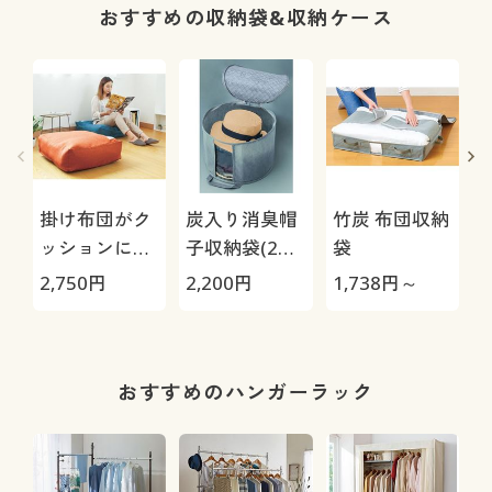
ト・速乾・洗
おすすめの収納袋&収納ケース
濯機OK)
掛け布団がク
炭入り消臭帽
竹炭 布団収納
ッションにな
子収納袋(2個
袋
る布団収納袋
組)
2,750
円
2,200
円
1,738
円～
1
おすすめのハンガーラック