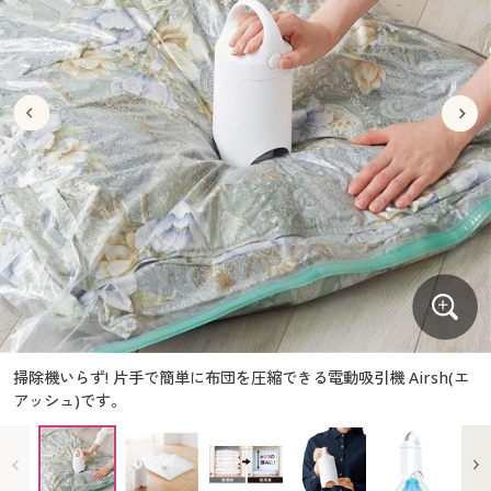
大きいサイズ
制服・スクールすべて
美容・健康・サプリメント
寝具・ベッド
制服・スクール
美容・健康通販すべて
家具・収納
キッチン・雑貨・日用品
バーゲン
大きいサイズ通販すべて
制服・学生服
カーテン・ラグ・ファブリック
大きいサイズ
制服・スクールすべて
美容・健康・サプリメント
寝具・ベッド
詳細検索
バーゲンセール
大きいサイズ レディース服
ジュニア・ティーンズ下着
バーゲン
大きいサイズ通販すべて
制服・学生服
カーテン・ラグ・ファブリック
商品カテゴリ一覧
シークレットセール
大きいサイズ レディース下着
詳細検索
バーゲンセール
大きいサイズ レディース服
ジュニア・ティーンズ下着
カタログ
大きいサイズ メンズ
商品カテゴリ一覧
シークレットセール
大きいサイズ レディース下着
カタログ・チラシからのご注文
カタログ
大きいサイズ 事務・制服
大きいサイズ メンズ
デジタルカタログ
カタログ・チラシからのご注文
掃除機いらず! 片手で簡単に布団を圧縮できる電動吸引機 Airsh(エ
大きいサイズ 事務・制服
アッシュ)です。
カタログ無料プレゼント
デジタルカタログ
会員メニュー