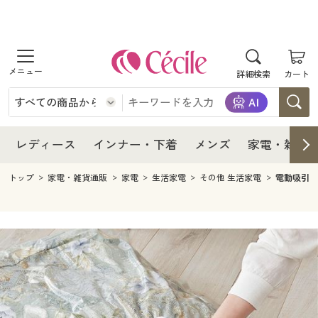
商品を探す
レディース
商品を探す
詳細検索
カート
インナー・下着
レディース通販すべて
レディース
メンズ
インナー・下着通販すべて
レディースファッション
インナー・下着
レディース通販すべて
レディース
インナー・下着
メンズ
家電・雑貨
家電・雑貨
メンズ通販すべて
女性下着
女性下着
メンズ
インナー・下着通販すべて
レディースファッション
トップ
家電・雑貨通販
家電
生活家電
その他 生活家電
電動吸引機 
寝具・インテリア・家具
家電・雑貨すべて
メンズファッション
メンズ下着
家電・雑貨
メンズ通販すべて
女性下着
女性下着
美容・健康
寝具・インテリア・家具通販すべて
家電
メンズ下着
ジュニア・ティーンズ下着
寝具・インテリア・家具
家電・雑貨すべて
メンズファッション
メンズ下着
制服・スクール
美容・健康通販すべて
家具・収納
キッチン・雑貨・日用品
美容・健康
寝具・インテリア・家具通販すべて
家電
メンズ下着
ジュニア・ティーンズ下着