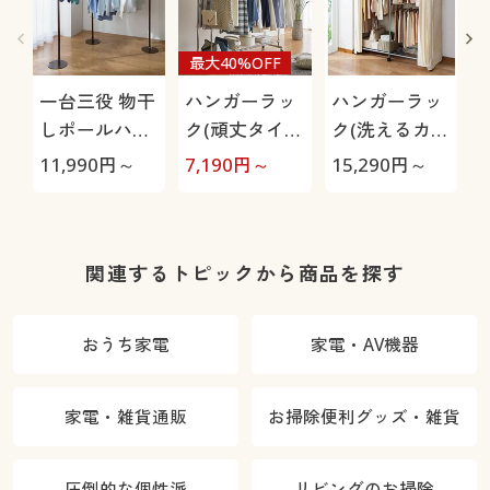
最大40%OFF
一台三役 物干
ハンガーラッ
ハンガーラッ
しポールハン
ク(頑丈タイ
ク(洗えるカバ
ガー/ハンガー
プ)/キャスタ
ー・棚付き)
11,990
円～
7,190
円～
15,290
円～
2
ラック
ー付き
可
関連するトピックから商品を探す
おうち家電
家電・AV機器
家電・雑貨通販
お掃除便利グッズ・雑貨
圧倒的な個性派
リビングのお掃除