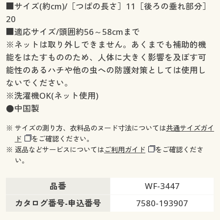
■サイズ(約cm)/［つばの長さ］11［後ろの垂れ部分］
20
■適応サイズ/頭囲約56～58cmまで
※ネットは取り外しできません。あくまでも補助的機
能をはたすもののため、人体に大きく影響を及ぼす可
能性のあるハチや他の虫への防護対策としては使用し
ないでください。
※洗濯機OK(ネット使用)
●中国製
※ サイズの測り方、衣料品のヌード寸法については
共通サイズガイ
ド
をご確認ください。
※ 返品などサービスについては
ご利用ガイド
をご確認くださ
い。
品番
WF-3447
カタログ番号-申込番号
7580-193907