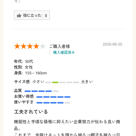
キ）
役に立った
0
2026-06-20
ご購入者様
購入確認済み
年代:
50代
性別:
女性
身長:
155～160cm
サイズ感
小さい
大きい
品質
お買い得感
使いやすさ
工夫されている
機能性と手頃な価格に抑えたい企業努力が伝わる良い商
品。
これまで、虫除けネットを頭から被る→帽子を被る→日