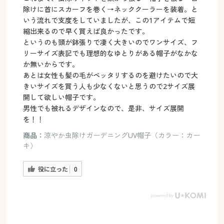
除けに首にスカーフを巻く→ネッククーラーを装着。と
いう流れで支度をしていましたが、この1アイテムで短
縮出来るので早く買えば良かったです。
というのも頭が鉢張りで凄く大きいのでワンサイズ、フ
リーサイズ表記でも理想的なゆとりがある帽子がなかな
か無いからです。
あとは女性も髪の毛がペッタリするのを避けたいので大
きいサイズを買う人も少なくないと思うので2サイズ展
開して欲しい帽子です。
男性でも被れるデザインなので、是非、サイズ展開
を！！
商品：
涼やか虫除けガーデニングUV帽子（カラー：カー
キ）
役に立った
0