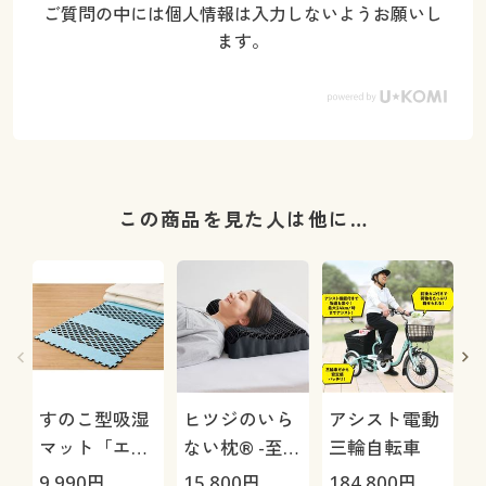
ご質問の中には個人情報は入力しないようお願いし
ます。
この商品を見た人は他に…
すのこ型吸湿
ヒツジのいら
アシスト電動
マット「エア
ない枕® -至
三輪自転車
ージョブ®」
極-
9,990
円
15,800
円
184,800
円
3