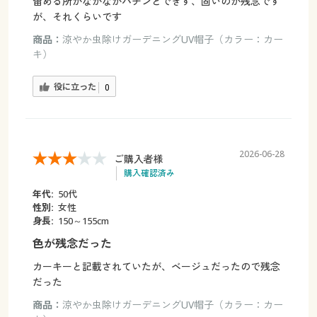
留める所がなかなかパチンとできず、固いのが残念です
が、それくらいです
商品：
涼やか虫除けガーデニングUV帽子（カラー：カー
キ）
役に立った
0
2026-06-28
ご購入者様
購入確認済み
年代:
50代
性別:
女性
身長:
150～155cm
色が残念だった
カーキーと記載されていたが、ベージュだったので残念
だった
商品：
涼やか虫除けガーデニングUV帽子（カラー：カー