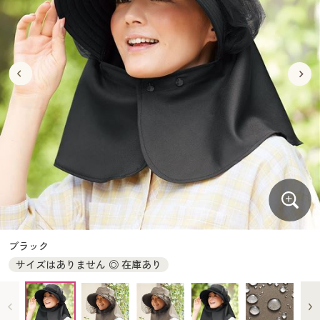
大きいサイズ
制服・スクールすべて
美容・健康・サプリメント
寝具・ベッド
制服・スクール
美容・健康通販すべて
家具・収納
キッチン・雑貨・日用品
バーゲン
大きいサイズ通販すべて
制服・学生服
カーテン・ラグ・ファブリック
大きいサイズ
制服・スクールすべて
美容・健康・サプリメント
寝具・ベッド
詳細検索
バーゲンセール
大きいサイズ レディース服
ジュニア・ティーンズ下着
バーゲン
大きいサイズ通販すべて
制服・学生服
カーテン・ラグ・ファブリック
商品カテゴリ一覧
シークレットセール
大きいサイズ レディース下着
詳細検索
バーゲンセール
大きいサイズ レディース服
ジュニア・ティーンズ下着
カタログ
大きいサイズ メンズ
商品カテゴリ一覧
シークレットセール
大きいサイズ レディース下着
カタログ・チラシからのご注文
カタログ
大きいサイズ 事務・制服
大きいサイズ メンズ
デジタルカタログ
カタログ・チラシからのご注文
ブラック
大きいサイズ 事務・制服
サイズはありません ◎ 在庫あり
カタログ無料プレゼント
デジタルカタログ
会員メニュー