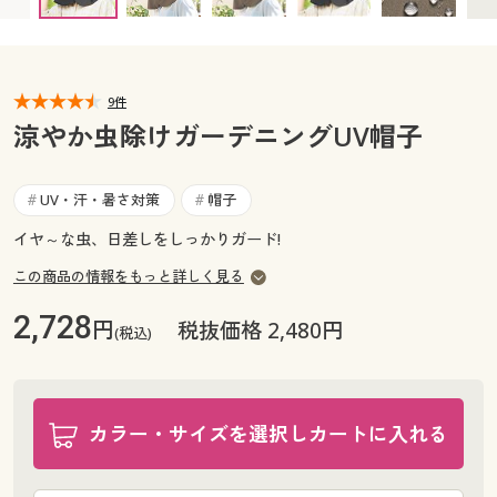
カタログ無料プレゼント
マイページ
会員メニュー
閲覧履歴
9件
マイページ
涼やか虫除けガーデニングUV帽子
お気に入り
閲覧履歴
UV・汗・暑さ対策
帽子
#
#
サポート
お気に入り
イヤ～な虫、日差しをしっかりガード!
ご利用ガイド
この商品の情報をもっと詳しく見る
サポート
2,728
円
税抜価格 2,480円
よくある質問とお問い合わせ
(税込)
ご利用ガイド
よくある質問とお問い合わせ
カラー・サイズを選択しカートに入れる