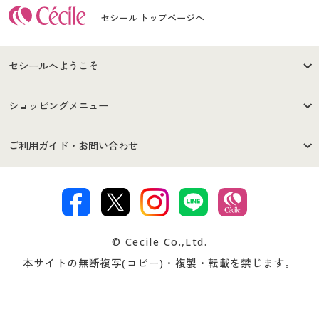
セシール トップページへ
セシールへようこそ
はじめての方へ
ご利用環境について
ショッピングメニュー
セシールご利用規約
プライバシーポリシー
商品カテゴリ
バーゲンセール
ご利用ガイド・お問い合わせ
特定商取引法に基づく表示
古物営業法に基づく表示
カタログ・チラシからのご注
デジタルカタログ
ご注文は
お届けは
文
著作権・商標について
会社案内
交換・返品は
お支払は
カタログ無料プレゼント
特集一覧
© Cecile Co.,Ltd.
会員登録・お客様情報変更に
お客様番号・パスワードをお
本サイトの無断複写(コピー)・複製・転載を禁じます。
プレゼント＆キャンペーン
サイトマップ
ついて
忘れの場合
サイズガイド
よくある質問とお問い合わせ