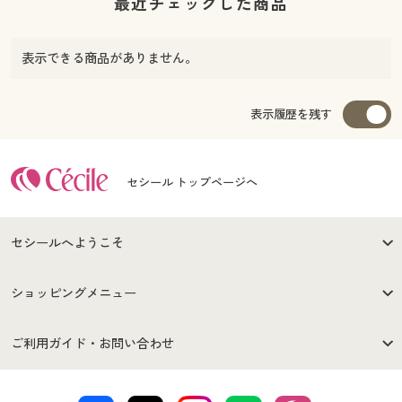
最近チェックした商品
表示できる商品がありません。
表示履歴を残す
セシール トップページへ
セシールへようこそ
はじめての方へ
ご利用環境について
ショッピングメニュー
セシールご利用規約
プライバシーポリシー
商品カテゴリ
バーゲンセール
ご利用ガイド・お問い合わせ
特定商取引法に基づく表示
古物営業法に基づく表示
カタログ・チラシからのご注
デジタルカタログ
ご注文は
お届けは