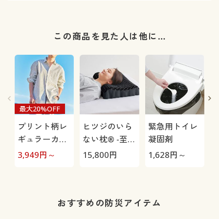
この商品を見た人は他に…
最大20%OFF
プリント柄レ
ヒツジのいら
緊急用トイレ
ギュラーカラ
ない枕® -至
凝固剤
ーシャツ(長
極-
3,949
円～
15,800
円
1,628
円～
1
袖)
おすすめの防災アイテム