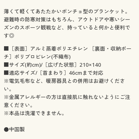
薄くて軽くてあたたかいポンチョ型のブランケット。
避難時の防寒対策はもちろん、アウトドアや寒いシー
ズンのスポーツ観戦など、持っていると何かと便利で
す◎
■［表面］アルミ蒸着ポリエチレン ［裏面・収納ポー
チ］ポリプロピレン(不織布)
■サイズ(約cm)/［広げた状態］210×140
■適応サイズ/［首まわり］46cmまで対応
※電気毛布など、暖房器具との併用はお避けくださ
い。
※金属アレルギーの方は直接肌に触れないようにご注
意ください。
※本品は洗濯できません。
●中国製