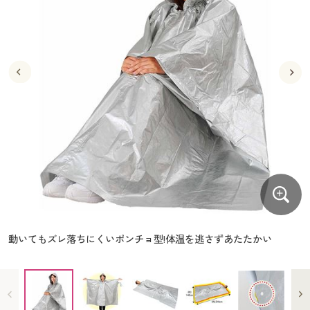
大きいサイズ
制服・スクールすべて
美容・健康・サプリメント
寝具・ベッド
制服・スクール
美容・健康通販すべて
家具・収納
キッチン・雑貨・日用品
バーゲン
大きいサイズ通販すべて
制服・学生服
カーテン・ラグ・ファブリック
大きいサイズ
制服・スクールすべて
美容・健康・サプリメント
寝具・ベッド
詳細検索
バーゲンセール
大きいサイズ レディース服
ジュニア・ティーンズ下着
バーゲン
大きいサイズ通販すべて
制服・学生服
カーテン・ラグ・ファブリック
商品カテゴリ一覧
シークレットセール
大きいサイズ レディース下着
詳細検索
バーゲンセール
大きいサイズ レディース服
ジュニア・ティーンズ下着
カタログ
大きいサイズ メンズ
商品カテゴリ一覧
シークレットセール
大きいサイズ レディース下着
カタログ・チラシからのご注文
カタログ
大きいサイズ 事務・制服
大きいサイズ メンズ
デジタルカタログ
カタログ・チラシからのご注文
動いてもズレ落ちにくいポンチョ型!体温を逃さずあたたかい
大きいサイズ 事務・制服
カタログ無料プレゼント
デジタルカタログ
会員メニュー