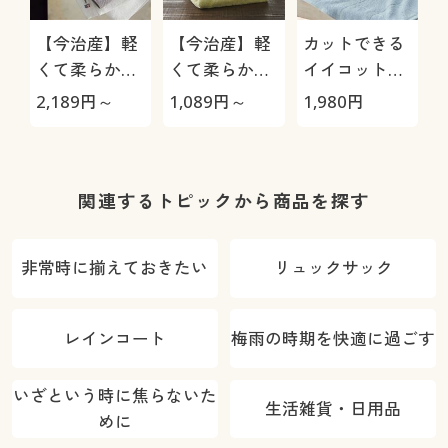
【今治産】軽
【今治産】軽
カットできる
くて柔らかい
くて柔らかい
イイコットン
タオル(同色2
タオル(1枚)
製タオル(4枚
2,189
円～
1,089
円～
1,980
円
1
枚組) 普段使
組)
いのタオルを
ちょっと良い
ものに
関連するトピックから商品を探す
非常時に揃えておきたい
リュックサック
レインコート
梅雨の時期を快適に過ごす
いざという時に焦らないた
生活雑貨・日用品
めに