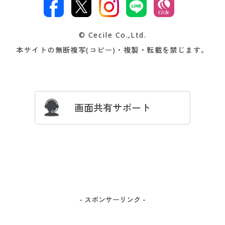
文
著作権・商標について
会社案内
交換・返品は
お支払は
カタログ無料プレゼント
特集一覧
© Cecile Co.,Ltd.
会員登録・お客様情報変更に
お客様番号・パスワードをお
本サイトの無断複写(コピー)・複製・転載を禁じます。
プレゼント＆キャンペーン
サイトマップ
ついて
忘れの場合
サイズガイド
よくある質問とお問い合わせ
画面共有サポート
- スポンサーリンク -
カートに入れる