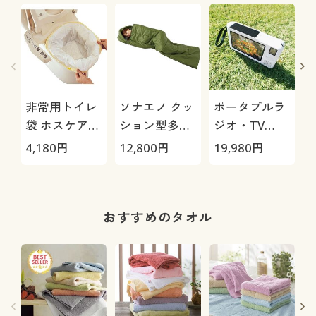
非常用トイレ
ソナエノ クッ
ポータブルラ
袋 ホスケア抗
ション型多機
ジオ・TV
菌/1箱20枚入
能寝袋
buddy Max
4,180
円
12,800
円
19,980
円
3
おすすめのタオル