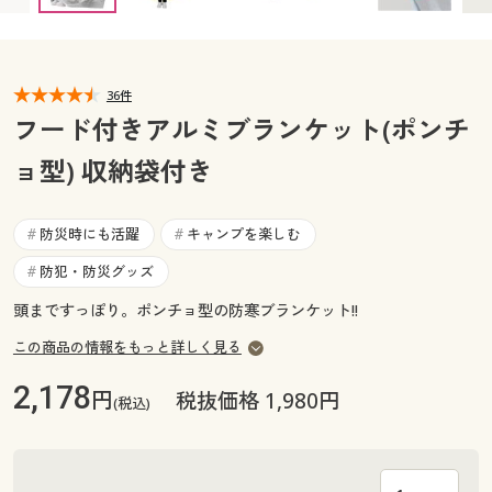
カタログ無料プレゼント
マイページ
会員メニュー
36件
閲覧履歴
マイページ
フード付きアルミブランケット(ポンチ
お気に入り
ョ型) 収納袋付き
閲覧履歴
サポート
お気に入り
防災時にも活躍
キャンプを楽しむ
#
#
ご利用ガイド
防犯・防災グッズ
#
サポート
頭まですっぽり。ポンチョ型の防寒ブランケット!!
よくある質問とお問い合わせ
ご利用ガイド
この商品の情報をもっと詳しく見る
2,178
円
税抜価格 1,980円
よくある質問とお問い合わせ
(税込)