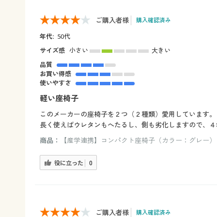
ご購入者様
購入確認済み
年代:
50代
サイズ感
小さい
大きい
品質
お買い得感
使いやすさ
軽い座椅子
このメーカーの座椅子を２つ（２種類）愛用しています。
長く使えばウレタンもへたるし、側も劣化しますので、４
商品：
【産学連携】コンパクト座椅子（カラー：グレー）
役に立った
0
ご購入者様
購入確認済み