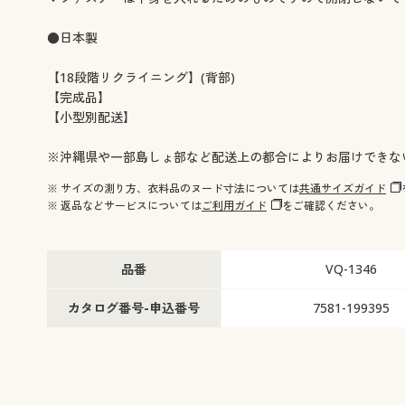
●日本製
【18段階リクライニング】(背部)
【完成品】
【小型別配送】
※沖縄県や一部島しょ部など配送上の都合によりお届けできな
※ サイズの測り方、衣料品のヌード寸法については
共通サイズガイド
※ 返品などサービスについては
ご利用ガイド
をご確認ください。
品番
VQ-1346
カタログ番号-申込番号
7581-199395