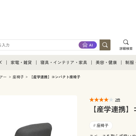
詳細検索
ズ
家電・雑貨
寝具・インテリア・家具
美容・健康
制服
て
ズ通販すべて
家電・雑貨すべて
寝具・インテリア・家具通販すべて
美容・健康通販すべ
制服
アー
座椅子
【産学連携】コンパクト座椅子
ズファッション
家電
家具・収納
美容・健康・サプリ
制服
2件
ズ下着
キッチン・雑貨・日用品
寝具・ベッド
ジュ
【産学連携】
着
カーテン・ラグ・ファブリック
座椅子
#