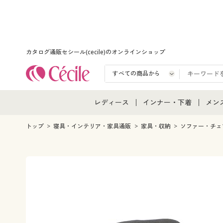
カタログ通販セシール(cecile)のオンラインショップ
レディース
インナー・下着
メン
レディース通販すべて
インナー・下着通販すべ
メン
トップ
寝具・インテリア・家具通販
家具・収納
ソファー・チェ
レディースファッション
女性下着
メン
女性下着
メンズ下着
メン
ジュニア・ティーンズ下