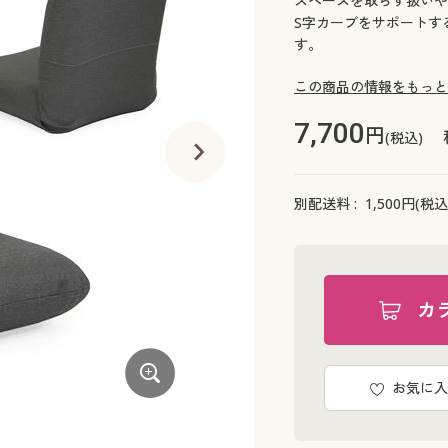
スペースを取らず扱いや
S字カーブをサポートす
す。
この商品の情報をもっと
7,700
円
(税込)
別配送料 :
1,500
円(税込
カ
お気に入
ブラウン