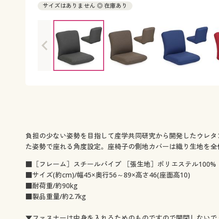
サイズはありません ◎ 在庫あり
負担の少ない姿勢を目指して産学共同研究から開発したウレタ
た姿勢で座れる角度設定。座椅子の側地カバーは織り生地を全
■［フレーム］スチールパイプ ［張生地］ポリエステル100%
■サイズ(約cm)/幅45×奥行56～89×高さ46(座面高10)
■耐荷重/約90kg
■製品重量/約2.7kg
▼ファスナーは中身を入れるためのものですので開閉しないで