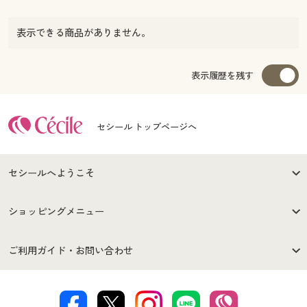
表示できる商品がありません。
表示履歴を残す
セシール トップページへ
セシールへようこそ
はじめての方へ
ご利用環境について
ショッピングメニュー
セシールご利用規約
プライバシーポリシー
商品カテゴリ
バーゲンセール
ご利用ガイド・お問い合わせ
特定商取引法に基づく表示
古物営業法に基づく表示
カタログ・チラシからのご注
デジタルカタログ
ご注文は
お届けは
文