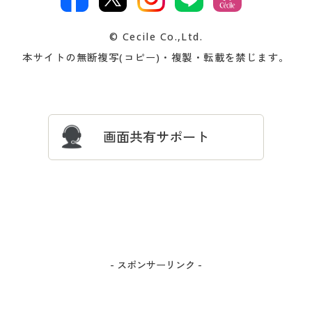
著作権・商標について
会社案内
交換・返品は
お支払は
カタログ無料プレゼント
特集一覧
© Cecile Co.,Ltd.
会員登録・お客様情報変更に
お客様番号・パスワードをお
本サイトの無断複写(コピー)・複製・転載を禁じます。
プレゼント＆キャンペーン
サイトマップ
ついて
忘れの場合
サイズガイド
よくある質問とお問い合わせ
画面共有サポート
- スポンサーリンク -