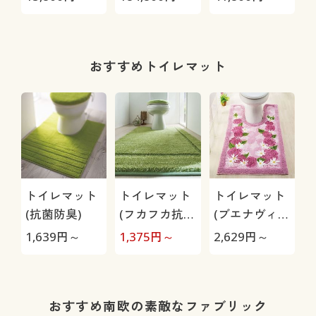
05S/HRC-10S
さ
おすすめトイレマット
トイレマット
トイレマット
トイレマット
(抗菌防臭)
(フカフカ抗菌
(ブエナヴィー
防臭)
ダ)
1,639
円～
1,375
円～
2,629
円～
おすすめ南欧の素敵なファブリック