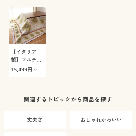
【イタリア
製】マルチカ
バー(マルゲリ
15,499
円～
ータ)
関連するトピックから商品を探す
丈夫さ
おしゃれかわいい