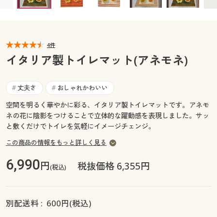
カタログ無料プレゼント
マイページ
会員メニュー
閲覧履歴
4件
マイページ
イタリア製トイレマット(アネモネ)
お気に入り
閲覧履歴
丈夫さ
おしゃれかわいい
#
#
サポート
お気に入り
空間を明るく華やかに彩る、イタリア製トイレマットです。アネモ
ネの花に陰影をつけることで立体的な躍動感を表現しました。サッ
ご利用ガイド
サポート
と敷くだけでトイレを気軽にイメージチェンジ。
この商品の情報をもっと詳しく見る
よくある質問とお問い合わせ
ご利用ガイド
6,990
円
税抜価格 6,355円
(税込)
よくある質問とお問い合わせ
別配送料 :
600
円(税込)