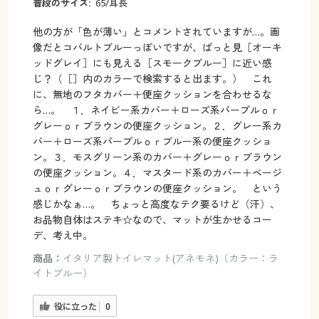
普段のサイズ:
65/耳長
他の方が「色が薄い」とコメントされていますが…。画
像だとコバルトブルーっぽいですが、ぱっと見［オーキ
ッドグレイ］にも見える［スモークブルー］に近い感
じ？（［］内のカラーで検索すると出ます。） これ
に、無地のフタカバー＋便座クッションを合わせるな
ら…。 １．ネイビー系カバー＋ローズ系パープルｏｒ
グレーｏｒブラウンの便座クッション。２．グレー系カ
バー＋ローズ系パープルｏｒブルー系の便座クッショ
ン。３．モスグリーン系のカバー＋グレーｏｒブラウン
の便座クッション。４．マスタード系のカバー＋ベージ
ュｏｒグレーｏｒブラウンの便座クッション。 という
感じかなぁ…。 ちょっと高度なテク要るけど（汗）、
お品物自体はステキ☆なので、マットが生かせるコー
デ、考え中。
商品：
イタリア製トイレマット(アネモネ)（カラー：ラ
イトブルー）
役に立った
0