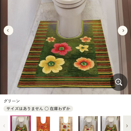
大きいサイズ
制服・スクールすべて
美容・健康・サプリメント
寝具・ベッド
制服・スクール
美容・健康通販すべて
家具・収納
キッチン・雑貨・日用品
バーゲン
大きいサイズ通販すべて
制服・学生服
カーテン・ラグ・ファブリック
大きいサイズ
制服・スクールすべて
美容・健康・サプリメント
寝具・ベッド
詳細検索
バーゲンセール
大きいサイズ レディース服
ジュニア・ティーンズ下着
バーゲン
大きいサイズ通販すべて
制服・学生服
カーテン・ラグ・ファブリック
商品カテゴリ一覧
シークレットセール
大きいサイズ レディース下着
詳細検索
バーゲンセール
大きいサイズ レディース服
ジュニア・ティーンズ下着
カタログ
大きいサイズ メンズ
商品カテゴリ一覧
シークレットセール
大きいサイズ レディース下着
カタログ・チラシからのご注文
カタログ
大きいサイズ 事務・制服
大きいサイズ メンズ
デジタルカタログ
カタログ・チラシからのご注文
グリーン
大きいサイズ 事務・制服
サイズはありません ○ 在庫わずか
カタログ無料プレゼント
デジタルカタログ
会員メニュー