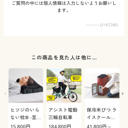
ご質問の中には個人情報は入力しないようお願いし
ます。
この商品を見た人は他に…
ヒツジのいら
アシスト電動
保冷米びつ ラ
ない枕® -至
三輪自転車
イスクール
極-
HRC-
15,800
円
184,800
円
41,800
円～
4