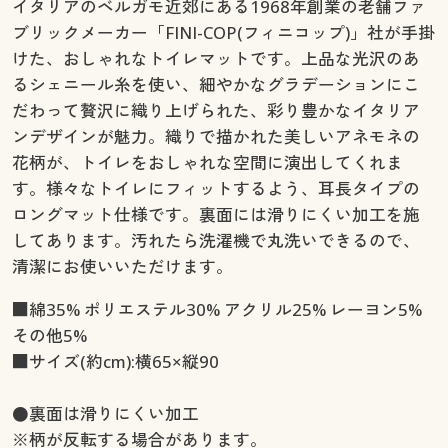
イタリアのベルガモ近郊にある1968年創業の老舗ファ
ブリックメーカー「FINI-COP(フィニコップ)」社が手掛
けた、おしゃれなトイレマットです。上品な光沢のあ
るシェニール糸を使い、細やかなグラデーションにこ
だわって贅沢に織り上げられた、彩り豊かなイタリア
ンデザインが魅力。織りで描かれた美しいアネモネの
花柄が、トイレをおしゃれな空間に演出してくれま
す。様々なトイレにフィットするよう、耳長タイプの
ロングマット仕様です。裏面には滑りにくい加工を施
してあります。汚れたら洗濯機で丸洗いできるので、
清潔にお使いいただけます。
■綿35% ポリエステル30% アクリル25% レーヨン5%
その他5%
■サイズ(約cm):横65×縦90
●裏面は滑りにくい加工
※柄が反転する場合があります。