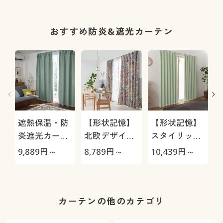
おすすめ防炎&遮光カーテン
遮熱保温・防
【形状記憶】
【形状記憶】
炎遮光カーテ
北欧デザイン
スタイリッシ
ン(日本の色を
防炎遮光カー
ュな生地感の
9,889
円～
8,789
円～
10,439
円～
1
イメージ)
テン(ロセルプ
防炎遮光カー
ラス®)
テン/1～3級
遮光・シンプ
ル・モダン
カーテンの他のカテゴリ