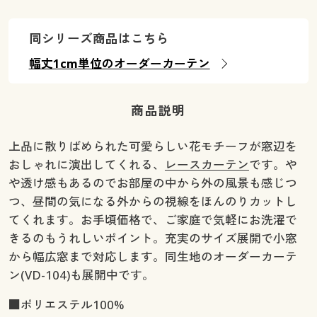
幅130×丈98(2枚組) ○ 在庫わずか
幅130×丈108(2枚組) ○ 在庫わずか
同シリーズ商品はこちら
幅130×丈118(2枚組) ○ 在庫わずか
幅丈1cm単位のオーダーカーテン
幅130×丈133(2枚組) ○ 在庫わずか
幅130×丈148(2枚組) ◎ 在庫あり
幅130×丈168(2枚組) ◎ 在庫あり
商品説明
幅130×丈176(2枚組) ◎ 在庫あり
幅130×丈183(2枚組) ◎ 在庫あり
上品に散りばめられた可愛らしい花モチーフが窓辺を
幅130×丈188(2枚組) ◎ 在庫あり
おしゃれに演出してくれる、
レースカーテン
です。や
幅130×丈193(2枚組) ◎ 在庫あり
や透け感もあるのでお部屋の中から外の風景も感じつ
幅130×丈198(2枚組) ◎ 在庫あり
つ、昼間の気になる外からの視線をほんのりカットし
幅130×丈208(2枚組) ○ 在庫わずか
てくれます。お手頃価格で、ご家庭で気軽にお洗濯で
幅130×丈213(2枚組) ○ 在庫わずか
きるのもうれしいポイント。充実のサイズ展開で小窓
幅130×丈218(2枚組) ○ 在庫わずか
から幅広窓まで対応します。同生地のオーダーカーテ
幅130×丈223(2枚組) ◎ 在庫あり
ン(VD-104)も展開中です。
幅130×丈228(2枚組) ○ 在庫わずか
■ポリエステル100%
幅130×丈238(2枚組) ○ 在庫わずか