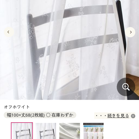
大きいサイズ
制服・スクールすべて
美容・健康・サプリメント
寝具・ベッド
制服・スクール
美容・健康通販すべて
家具・収納
キッチン・雑貨・日用品
バーゲン
大きいサイズ通販すべて
制服・学生服
カーテン・ラグ・ファブリック
大きいサイズ
制服・スクールすべて
美容・健康・サプリメント
寝具・ベッド
詳細検索
バーゲンセール
大きいサイズ レディース服
ジュニア・ティーンズ下着
バーゲン
大きいサイズ通販すべて
制服・学生服
カーテン・ラグ・ファブリック
商品カテゴリ一覧
シークレットセール
大きいサイズ レディース下着
詳細検索
バーゲンセール
大きいサイズ レディース服
ジュニア・ティーンズ下着
カタログ
大きいサイズ メンズ
商品カテゴリ一覧
シークレットセール
大きいサイズ レディース下着
カタログ・チラシからのご注文
カタログ
大きいサイズ 事務・制服
大きいサイズ メンズ
デジタルカタログ
カタログ・チラシからのご注文
オフホワイト
大きいサイズ 事務・制服
幅100×丈68(2枚組) ○ 在庫わずか
続きを見る
カタログ無料プレゼント
デジタルカタログ
幅100×丈73(2枚組) ○ 在庫わずか
幅100×丈78(2枚組) ○ 在庫わずか
会員メニュー