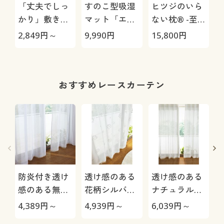
「丈夫でしっ
すのこ型吸湿
ヒツジのいら
かり」敷き布
マット「エア
ない枕® -至
団カバー(綿
ージョブ®」
極-
2,849
円～
9,990
円
15,800
円
2
100%ツイル)
Max
おすすめレースカーテン
防炎付き透け
透け感のある
透け感のある
感のある無地
花柄シルバー
ナチュラル無
ボイルカーテ
刺繍ボイルカ
地ボイルカー
4,389
円～
4,939
円～
6,039
円～
4
ン
ーテン
テン