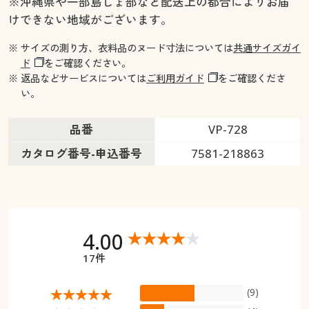
※沖縄県や一部島しょ部など配送上の都合によりお届
幅150×丈218(2枚組) ◎ 在庫あり
けできない地域がございます。
幅150×丈223(2枚組) ○ 在庫わずか
幅150×丈228(2枚組) ◎ 在庫あり
※ サイズの測り方、衣料品のヌード寸法については
共通サイズガイ
幅150×丈233(2枚組) ○ 在庫わずか
ド
をご確認ください。
幅150×丈238(2枚組) ◎ 在庫あり
※ 返品などサービスについては
ご利用ガイド
をご確認くださ
幅150×丈243(2枚組) ○ 在庫わずか
い。
幅150×丈248(2枚組) ○ 在庫わずか
幅150×丈258(2枚組) ○ 在庫わずか
品番
VP-728
幅200×丈98(1枚物) ◎ 在庫あり
カタログ番号-申込番号
7581-218863
幅200×丈108(1枚物) ◎ 在庫あり
幅200×丈118(1枚物) ○ 在庫わずか
幅200×丈133(1枚物) ◎ 在庫あり
幅200×丈148(1枚物) ○ 在庫わずか
4.00
幅200×丈168(1枚物) ○ 在庫わずか
幅200×丈176(1枚物) ◎ 在庫あり
17件
幅200×丈183(1枚物) ◎ 在庫あり
幅200×丈188(1枚物) ○ 在庫わずか
(9)
幅200×丈193(1枚物) ◎ 在庫あり