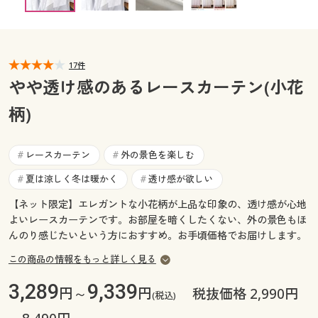
幅100×丈83(2枚組) ◎ 在庫あり
カタログ無料プレゼント
幅100×丈88(2枚組) ○ 在庫わずか
マイページ
会員メニュー
幅100×丈93(2枚組) ◎ 在庫あり
幅100×丈98(2枚組) ○ 在庫わずか
閲覧履歴
17件
マイページ
幅100×丈103(2枚組) ◎ 在庫あり
やや透け感のあるレースカーテン(小花
幅100×丈108(2枚組) ◎ 在庫あり
お気に入り
柄)
閲覧履歴
幅100×丈113(2枚組) ◎ 在庫あり
幅100×丈118(2枚組) ◎ 在庫あり
サポート
幅100×丈123(2枚組) ◎ 在庫あり
お気に入り
レースカーテン
外の景色を楽しむ
#
#
幅100×丈128(2枚組) ○ 在庫わずか
ご利用ガイド
夏は涼しく冬は暖かく
透け感が欲しい
#
#
サポート
幅100×丈133(2枚組) ◎ 在庫あり
幅100×丈138(2枚組) ◎ 在庫あり
【ネット限定】エレガントな小花柄が上品な印象の、透け感が心地
よくある質問とお問い合わせ
ご利用ガイド
よいレースカーテンです。お部屋を暗くしたくない、外の景色もほ
幅100×丈143(2枚組) ○ 在庫わずか
んのり感じたいという方におすすめ。お手頃価格でお届けします。
幅100×丈148(2枚組) ○ 在庫わずか
幅100×丈153(2枚組) ○ 在庫わずか
よくある質問とお問い合わせ
この商品の情報をもっと詳しく見る
幅100×丈158(2枚組) ◎ 在庫あり
3,289
9,339
円～
円
税抜価格 2,990円
幅100×丈163(2枚組) ◎ 在庫あり
(税込)
幅100×丈168(2枚組) ○ 在庫わずか