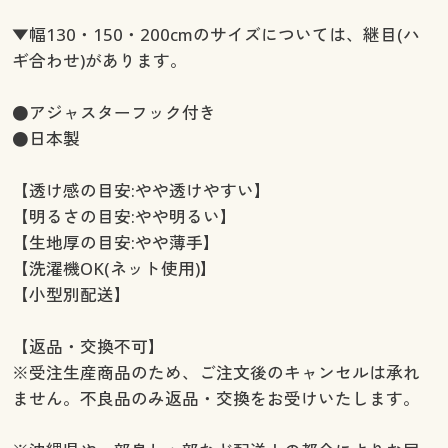
幅130×丈248(2枚組) ○ 在庫わずか
▼幅130・150・200cmのサイズについては、継目(ハ
幅130×丈258(2枚組) ○ 在庫わずか
ギ合わせ)があります。
幅150×丈88(2枚組) ◎ 在庫あり
幅150×丈98(2枚組) ○ 在庫わずか
●アジャスターフック付き
幅150×丈108(2枚組) ◎ 在庫あり
●日本製
幅150×丈118(2枚組) ○ 在庫わずか
幅150×丈133(2枚組) ◎ 在庫あり
【透け感の目安:やや透けやすい】
幅150×丈148(2枚組) ○ 在庫わずか
【明るさの目安:やや明るい】
幅150×丈168(2枚組) ○ 在庫わずか
【生地厚の目安:やや薄手】
幅150×丈176(2枚組) ◎ 在庫あり
【洗濯機OK(ネット使用)】
幅150×丈183(2枚組) ◎ 在庫あり
【小型別配送】
幅150×丈188(2枚組) ○ 在庫わずか
幅150×丈193(2枚組) ○ 在庫わずか
【返品・交換不可】
幅150×丈198(2枚組) ◎ 在庫あり
※受注生産商品のため、ご注文後のキャンセルは承れ
幅150×丈203(2枚組) ○ 在庫わずか
ません。不良品のみ返品・交換をお受けいたします。
幅150×丈208(2枚組) ◎ 在庫あり
幅150×丈213(2枚組) ◎ 在庫あり