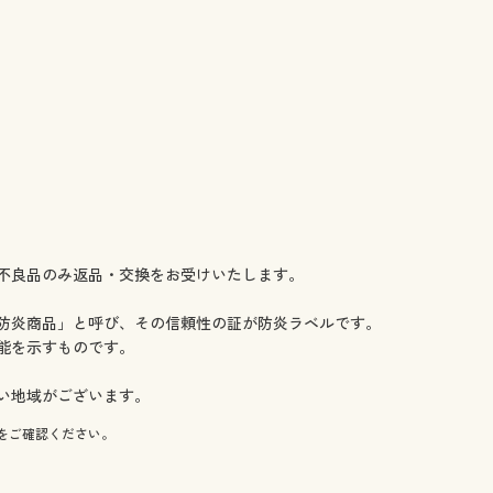
庫あり
庫あり
庫あり
庫わずか
庫あり
庫あり
庫あり
庫あり
あり
庫あり
庫わずか
不良品のみ返品・交換をお受けいたします。
庫あり
庫わずか
防炎商品」と呼び、その信頼性の証が防炎ラベルです。
庫あり
能を示すものです。
庫あり
庫あり
い地域がございます。
庫あり
庫あり
をご確認ください。
庫あり
庫あり