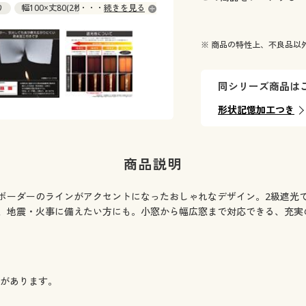
デニム地のような杢感のある、無地調の
り
幅100×丈80(2枚組) ◎ 在庫あり
続きを見る
庫あり
幅100×丈95(2枚組) ◎ 在庫あり
庫あり
※ 商品の特性上、不良品以
庫わずか
庫あり
同シリーズ商品は
在庫あり
庫あり
形状記憶加工つき
庫あり
在庫あり
在庫あり
商品説明
庫あり
庫あり
ボーダーのラインがアクセントになったおしゃれなデザイン。2級遮光
庫あり
、地震・火事に備えたい方にも。小窓から幅広窓まで対応できる、充実
庫あり
在庫あり
庫あり
庫あり
庫あり
)があります。
庫あり