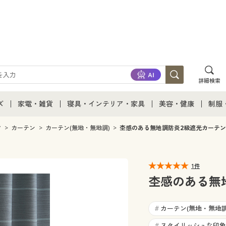
詳細検索
ズ
家電・雑貨
寝具・インテリア・家具
美容・健康
制服
て
ズ通販すべて
家電・雑貨すべて
寝具・インテリア・家具通販すべて
美容・健康通販すべ
制服
ク
カーテン
カーテン(無地・無地調)
杢感のある無地調防炎2級遮光カーテン
ズファッション
家電
家具・収納
美容・健康・サプリ
制服
1件
ズ下着
キッチン・雑貨・日用品
寝具・ベッド
ジュ
杢感のある無
着
カーテン・ラグ・ファブリック
カーテン(無地・無地調
#
スタイリッシュな印象
#