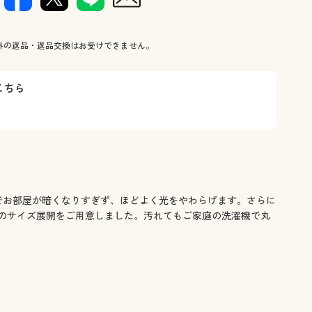
遮光カーテンです。
ボーダーラ
外の返品・返品交換はお受けできません。
こちら
でお部屋が暗くなりすぎず、ほどよく光をやわらげます。さらに
のサイズ展開をご用意しました。汚れてもご家庭の洗濯機で丸