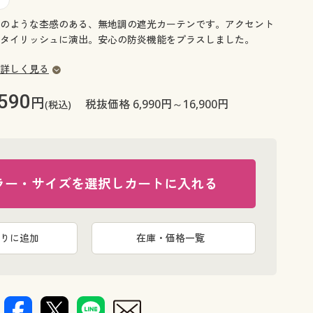
大きいサイズ 事務・制服
のような杢感のある、無地調の遮光カーテンです。アクセント
タイリッシュに演出。安心の防炎機能をプラスしました。
詳しく見る
,590
円
税抜価格 6,990円～16,900円
(税込)
ラー・サイズを選択しカートに入れる
りに追加
在庫・価格一覧
生地拡大(ネ