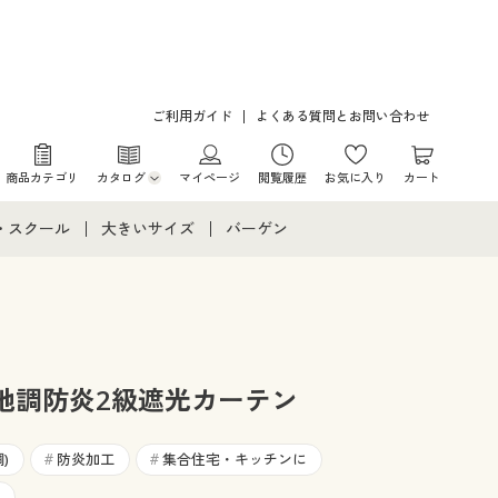
ご利用ガイド
よくある質問とお問い合わせ
商品カテゴリ
カタログ
マイページ
閲覧履歴
お気に入り
カート
カタログ・チラシからのご注文
・スクール
大きいサイズ
バーゲン
デジタルカタログ
て
・スクールすべて
大きいサイズ通販すべて
バーゲンセール
カタログ無料プレゼント
メント
・学生服
大きいサイズ レディース服
シークレットセール
ニア・ティーンズ下着
大きいサイズ レディース下着
地調防炎2級遮光カーテン
大きいサイズ メンズ
)
防炎加工
集合住宅・キッチンに
#
#