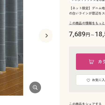
【ネット限定】デニム地
の白いラインが窓辺をス
この商品の情報をもっと
7,689
18
円～
カ
お気に入
ネイビー
この商品をシェアする