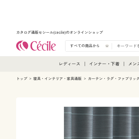
カタログ通販セシール(cecile)のオンラインショップ
レディース
インナー・下着
メン
レディース通販すべて
インナー・下着通販すべ
メン
トップ
寝具・インテリア・家具通販
カーテン・ラグ・ファブリッ
レディースファッション
女性下着
メン
女性下着
メンズ下着
メン
ジュニア・ティーンズ下