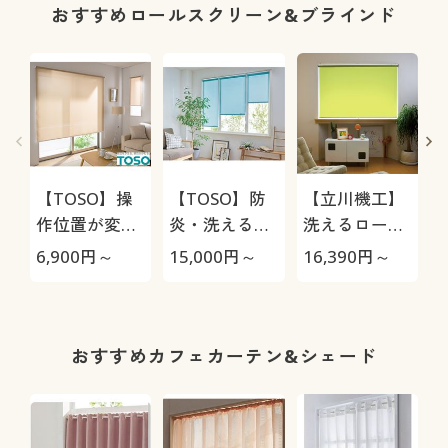
おすすめロールスクリーン&ブラインド
【TOSO】操
【TOSO】防
【立川機工】
作位置が変え
炎・洗えるロ
洗えるロール
られるロール
ールスクリー
スクリーン(プ
6,900
円～
15,000
円～
16,390
円～
1
スクリーン(チ
ン(右チェーン
ルコード操作)
ェーン式操作)
式操作)
おすすめカフェカーテン&シェード