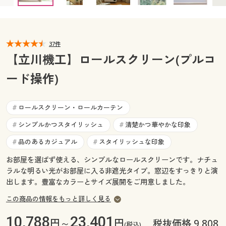
カタログ無料プレゼント
マイページ
会員メニュー
37件
閲覧履歴
マイページ
【立川機工】ロールスクリーン(プルコ
お気に入り
ード操作)
閲覧履歴
サポート
お気に入り
ロールスクリーン・ロールカーテン
#
ご利用ガイド
シンプルかつスタイリッシュ
清楚かつ華やかな印象
#
#
サポート
品のあるカジュアル
スタイリッシュな印象
#
#
よくある質問とお問い合わせ
ご利用ガイド
お部屋を選ばず使える、シンプルなロールスクリーンです。ナチュ
ラルな明るい光がお部屋に入る非遮光タイプ。窓辺をすっきりと演
出します。豊富なカラーとサイズ展開をご用意しました。
よくある質問とお問い合わせ
この商品の情報をもっと詳しく見る
10,788
23,401
円～
円
税抜価格 9,808
(税込)