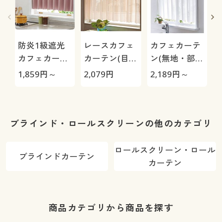
防炎1級遮光
レースカフェ
カフェカーテ
カフェカーテ
カーテン(目隠
ン(無地・部屋
ン
し・UVカッ
が明るくなる
1,859
円～
2,079
円
2,189
円～
3
ト・防炎)
遮像タイプ)
ブラインド・ロールスクリーンの他のカテゴリ
ロールスクリーン・ロール
ブラインドカーテン
カーテン
商品カテゴリから商品を探す