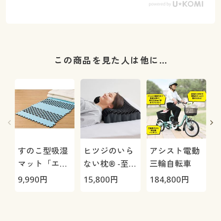
この商品を見た人は他に…
すのこ型吸湿
ヒツジのいら
アシスト電動
マット「エア
ない枕® -至
三輪自転車
ージョブ®」
極-
9,990
円
15,800
円
184,800
円
3
Max
1