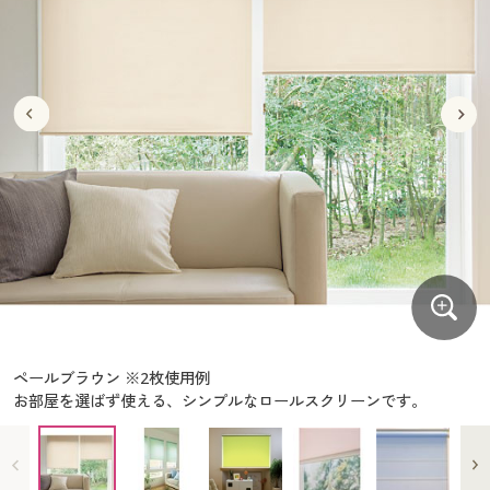
大きいサイズ
制服・スクールすべて
美容・健康・サプリメント
寝具・ベッド
制服・スクール
美容・健康通販すべて
家具・収納
キッチン・雑貨・日用品
バーゲン
大きいサイズ通販すべて
制服・学生服
カーテン・ラグ・ファブリック
大きいサイズ
制服・スクールすべて
美容・健康・サプリメント
寝具・ベッド
詳細検索
バーゲンセール
大きいサイズ レディース服
ジュニア・ティーンズ下着
バーゲン
大きいサイズ通販すべて
制服・学生服
カーテン・ラグ・ファブリック
商品カテゴリ一覧
シークレットセール
大きいサイズ レディース下着
詳細検索
バーゲンセール
大きいサイズ レディース服
ジュニア・ティーンズ下着
カタログ
大きいサイズ メンズ
商品カテゴリ一覧
シークレットセール
大きいサイズ レディース下着
カタログ・チラシからのご注文
カタログ
大きいサイズ 事務・制服
大きいサイズ メンズ
デジタルカタログ
カタログ・チラシからのご注文
ペールブラウン ※2枚使用例
大きいサイズ 事務・制服
お部屋を選ばず使える、シンプルなロールスクリーンです。
カタログ無料プレゼント
デジタルカタログ
会員メニュー