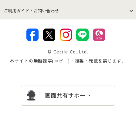
セシールご利用規約
プライバシーポリシー
商品カテゴリ
バーゲンセール
ご利用ガイド・お問い合わせ
特定商取引法に基づく表示
古物営業法に基づく表示
カタログ・チラシからのご注
デジタルカタログ
ご注文は
お届けは
文
著作権・商標について
会社案内
交換・返品は
お支払は
カタログ無料プレゼント
特集一覧
© Cecile Co.,Ltd.
会員登録・お客様情報変更に
お客様番号・パスワードをお
本サイトの無断複写(コピー)・複製・転載を禁じます。
プレゼント＆キャンペーン
サイトマップ
ついて
忘れの場合
サイズガイド
よくある質問とお問い合わせ
画面共有サポート