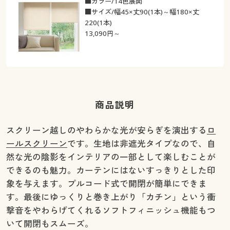
■カラー/14色展開
■サイズ/幅45×丈90(1本)～幅180×丈
220(1本)
13,090
円～
商品説明
スクリーン越しのやわらかな光が安らぎを演出する
ロ
ールスクリーン
です。生地は非遮光タイプなので、自
然な光の陰影をインテリアの一部として楽しむことが
できるのも魅力。カーテンにはないすっきりとした印
象を与えます。プルコード式で開閉が簡単にできま
す。最後にゆっくりと巻き上がり「カチン」という衝
撃音をやわらげてくれるソフトフィニッシュ機能もつ
いて開閉もスムーズ。