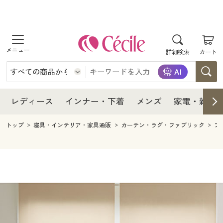
商品を探す
レディース
商品を探す
詳細検索
カート
インナー・下着
レディース通販すべて
レディース
メンズ
インナー・下着通販すべて
レディースファッション
インナー・下着
レディース通販すべて
レディース
インナー・下着
メンズ
家電・雑貨
家電・雑貨
メンズ通販すべて
女性下着
女性下着
メンズ
インナー・下着通販すべて
レディースファッション
トップ
寝具・インテリア・家具通販
カーテン・ラグ・ファブリック
ブ
寝具・インテリア・家具
家電・雑貨すべて
メンズファッション
メンズ下着
家電・雑貨
メンズ通販すべて
女性下着
女性下着
美容・健康
寝具・インテリア・家具通販すべて
家電
メンズ下着
ジュニア・ティーンズ下着
寝具・インテリア・家具
家電・雑貨すべて
メンズファッション
メンズ下着
制服・スクール
美容・健康通販すべて
家具・収納
キッチン・雑貨・日用品
美容・健康
寝具・インテリア・家具通販すべて
家電
メンズ下着
ジュニア・ティーンズ下着