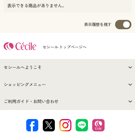
表示できる商品がありません。
表示履歴を残す
セシール トップページへ
セシールへようこそ
はじめての方へ
ご利用環境について
ショッピングメニュー
セシールご利用規約
プライバシーポリシー
商品カテゴリ
バーゲンセール
ご利用ガイド・お問い合わせ
特定商取引法に基づく表示
古物営業法に基づく表示
カタログ・チラシからのご注
デジタルカタログ
ご注文は
お届けは
文
著作権・商標について
会社案内
交換・返品は
お支払は