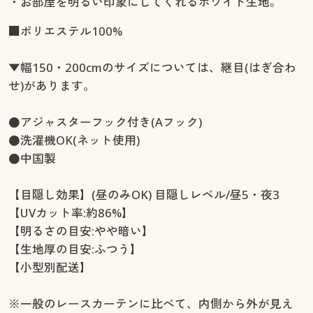
・お部屋を明るい印象にしてくれるホワイト生地。
■ポリエステル100%
▼幅150・200cmのサイズについては、継目(はぎ合わ
せ)があります。
●アジャスターフック付き(Aフック)
●洗濯機OK(ネット使用)
●中国製
【目隠し効果】(昼のみOK) 目隠しレベル/昼5・夜3
【UVカット率:約86%】
【明るさの目安:やや暗い】
【生地厚の目安:ふつう】
【小型別配送】
※一般のレースカーテンに比べて、内側から外が見え