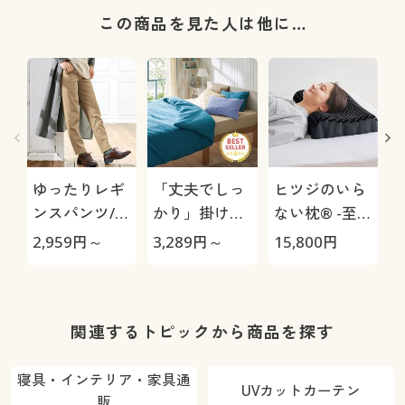
この商品を見た人は他に…
ゆったりレギ
「丈夫でしっ
ヒツジのいら
ンスパンツ/細
かり」掛け布
ない枕® -至
見えが叶うら
団カバー(綿
極-
2,959
円～
3,289
円～
15,800
円
3
くちんテーパ
100%ツイル)
ード(ストレッ
チ・UVカッ
ト・速乾・洗
関連するトピックから商品を探す
濯機OK)
寝具・インテリア・家具通
UVカットカーテン
販