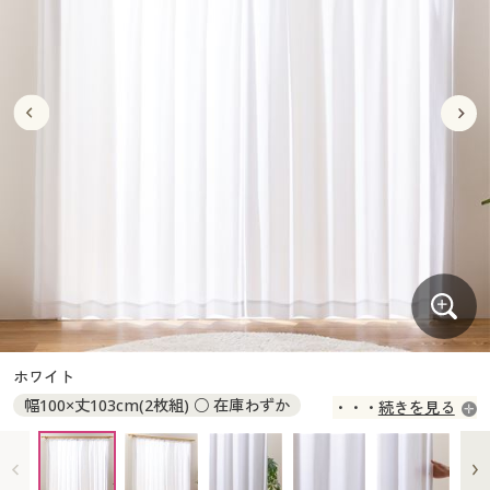
大きいサイズ
制服・スクールすべて
美容・健康・サプリメント
寝具・ベッド
制服・スクール
美容・健康通販すべて
家具・収納
キッチン・雑貨・日用品
バーゲン
大きいサイズ通販すべて
制服・学生服
カーテン・ラグ・ファブリック
大きいサイズ
制服・スクールすべて
美容・健康・サプリメント
寝具・ベッド
詳細検索
バーゲンセール
大きいサイズ レディース服
ジュニア・ティーンズ下着
バーゲン
大きいサイズ通販すべて
制服・学生服
カーテン・ラグ・ファブリック
商品カテゴリ一覧
シークレットセール
大きいサイズ レディース下着
詳細検索
バーゲンセール
大きいサイズ レディース服
ジュニア・ティーンズ下着
カタログ
大きいサイズ メンズ
商品カテゴリ一覧
シークレットセール
大きいサイズ レディース下着
カタログ・チラシからのご注文
カタログ
大きいサイズ 事務・制服
大きいサイズ メンズ
デジタルカタログ
カタログ・チラシからのご注文
ホワイト
大きいサイズ 事務・制服
幅100×丈103cm(2枚組) ○ 在庫わずか
続きを見る
カタログ無料プレゼント
デジタルカタログ
幅100×丈108cm(2枚組) ○ 在庫わずか
幅100×丈118cm(2枚組) ○ 在庫わずか
会員メニュー