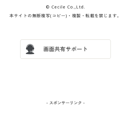
カタログ無料プレゼント
特集一覧
© Cecile Co.,Ltd.
会員登録・お客様情報変更に
お客様番号・パスワードをお
本サイトの無断複写(コピー)・複製・転載を禁じます。
プレゼント＆キャンペーン
サイトマップ
ついて
忘れの場合
サイズガイド
よくある質問とお問い合わせ
画面共有サポート
- スポンサーリンク -