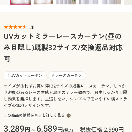
幅100×丈133cm(2枚組) ○ 在庫わずか
カタログ無料プレゼント
幅100×丈148cm(2枚組) ○ 在庫わずか
マイページ
会員メニュー
幅100×丈176cm(2枚組) ○ 在庫わずか
幅100×丈183cm(2枚組) ◎ 在庫あり
閲覧履歴
3件
マイページ
幅100×丈188cm(2枚組) ○ 在庫わずか
UVカットミラーレースカーテン(昼の
幅100×丈198cm(2枚組) ○ 在庫わずか
お気に入り
み目隠し)既製32サイズ/交換返品対応
閲覧履歴
幅100×丈208cm(2枚組) ○ 在庫わずか
幅100×丈213cm(2枚組) ○ 在庫わずか
可
サポート
幅100×丈218cm(2枚組) ○ 在庫わずか
お気に入り
幅100×丈228cm(2枚組) ○ 在庫わずか
ご利用ガイド
UVカットカーテン
レースカーテン
#
#
サポート
幅100×丈238cm(2枚組) ○ 在庫わずか
幅150×丈133cm(2枚組) ○ 在庫わずか
サイズがあればお買い得! 32サイズの既製レースカーテン。しっか
よくある質問とお問い合わせ
ご利用ガイド
幅150×丈176cm(2枚組) ○ 在庫わずか
り密度のあるレース生地と裏面のミラー効果で、日中しっかり目隠
し効果を発揮します。主張しない、シンプルで使いやすい横ストラ
幅150×丈183cm(2枚組) ○ 在庫わずか
イプの無地デザインです。
幅150×丈188cm(2枚組) ○ 在庫わずか
よくある質問とお問い合わせ
幅150×丈198cm(2枚組) ○ 在庫わずか
この商品の情報をもっと詳しく見る
幅150×丈208cm(2枚組) ○ 在庫わずか
3,289
6,589
円～
円
税抜価格 2,990円
幅150×丈213cm(2枚組) ○ 在庫わずか
(税込)