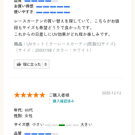
品質
お買い得感
使いやすさ
レースカーテンの買い替えを探していて、こちらがお値
段もサイズも希望どうりで良かったです。
これからの日差しにUV効果がどれ程か楽しみです。
商品：
UVカットミラーレースカーテン(既製32サイズ)
（サイズ：200X198 / カラー：ホワイト）
役に立った
0
2025-12-12
ご購入者様
購入確認済み
年代:
60代
性別:
女性
サイズ感
小さい
大きい
品質