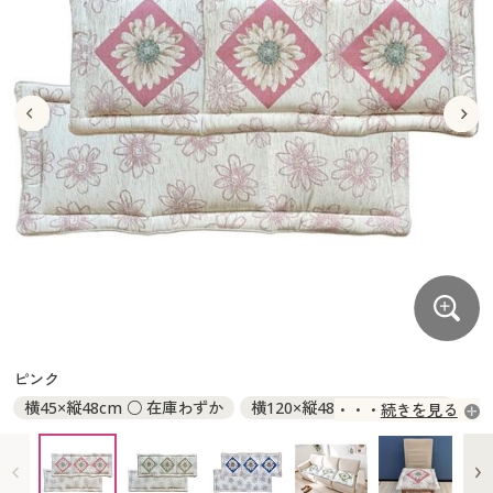
大きいサイズ
制服・スクールすべて
美容・健康・サプリメント
寝具・ベッド
制服・スクール
美容・健康通販すべて
家具・収納
キッチン・雑貨・日用品
バーゲン
大きいサイズ通販すべて
制服・学生服
カーテン・ラグ・ファブリック
大きいサイズ
制服・スクールすべて
美容・健康・サプリメント
寝具・ベッド
詳細検索
バーゲンセール
大きいサイズ レディース服
ジュニア・ティーンズ下着
バーゲン
大きいサイズ通販すべて
制服・学生服
カーテン・ラグ・ファブリック
商品カテゴリ一覧
シークレットセール
大きいサイズ レディース下着
詳細検索
バーゲンセール
大きいサイズ レディース服
ジュニア・ティーンズ下着
カタログ
大きいサイズ メンズ
商品カテゴリ一覧
シークレットセール
大きいサイズ レディース下着
カタログ・チラシからのご注文
カタログ
大きいサイズ 事務・制服
大きいサイズ メンズ
デジタルカタログ
カタログ・チラシからのご注文
ピンク
大きいサイズ 事務・制服
横45×縦48cm ○ 在庫わずか
横120×縦48cm ◎ 在庫あり
続きを見る
カタログ無料プレゼント
デジタルカタログ
横150×縦48cm ○ 在庫わずか
会員メニュー