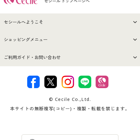
セシール トップページへ
セシールへようこそ
はじめての方へ
ご利用環境について
ショッピングメニュー
セシールご利用規約
プライバシーポリシー
商品カテゴリ
バーゲンセール
ご利用ガイド・お問い合わせ
特定商取引法に基づく表示
古物営業法に基づく表示
カタログ・チラシからのご注
デジタルカタログ
ご注文は
お届けは
文
著作権・商標について
会社案内
交換・返品は
お支払は
カタログ無料プレゼント
特集一覧
© Cecile Co.,Ltd.
会員登録・お客様情報変更に
お客様番号・パスワードをお
本サイトの無断複写(コピー)・複製・転載を禁じます。
プレゼント＆キャンペーン
サイトマップ
ついて
忘れの場合
サイズガイド
よくある質問とお問い合わせ