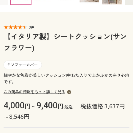
カタログ無料プレゼント
マイページ
会員メニュー
閲覧履歴
3件
マイページ
【イタリア製】シートクッション(サン
お気に入り
フラワー)
閲覧履歴
サポート
お気に入り
ソファーカバー
#
ご利用ガイド
細やかな色彩が美しいクッション!中わた入りでふかふかの座り心地
サポート
です。
よくある質問とお問い合わせ
ご利用ガイド
この商品の情報をもっと詳しく見る
4,000
9,400
円～
円
税抜価格 3,637円
(税込)
よくある質問とお問い合わせ
～8,546円