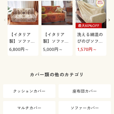
最大60%OFF
【イタリア
【イタリア
洗える綿混の
製】ソファカ
製】ソファカ
びのびソファ
バー中掛けタ
バー中掛けタ
カバー(のびる
6,800
円～
5,000
円～
1,570
円～
5
イプ(ロイヤ
イプ(アネモ
んフィット®)
ル)
ネ)/汚れても
ストレッチ生
洗濯機で丸洗
地で着脱簡単
いOK(ネット
カバー類の他のカテゴリ
使用)
クッションカバー
座布団カバー
マルチカバー
ソファーカバー