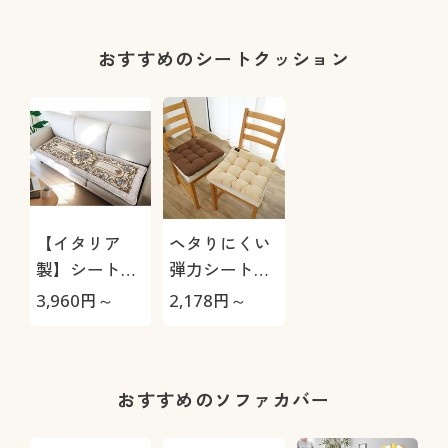
さ!(綿99%)
1
おすすめのシートクッション
【イタリア
ヘタりにくい
製】シートク
弾力シートク
ッション(ロイ
ッション
3,960
円～
2,178
円～
ヤル)
おすすめのソファカバー