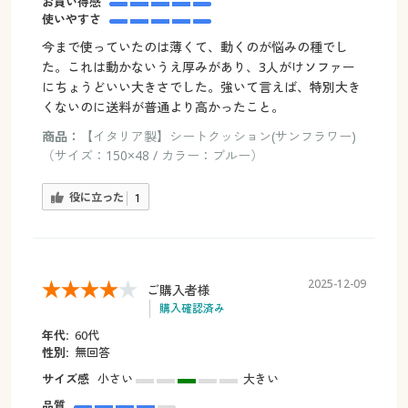
お買い得感
使いやすさ
今まで使っていたのは薄くて、動くのが悩みの種でし
た。これは動かないうえ厚みがあり、3人がけソファー
にちょうどいい大きさでした。強いて言えば、特別大き
くないのに送料が普通より高かったこと。
商品：
【イタリア製】シートクッション(サンフラワー)
（サイズ：150×48 / カラー：ブルー）
役に立った
1
2025-12-09
ご購入者様
購入確認済み
年代:
60代
性別:
無回答
サイズ感
小さい
大きい
品質