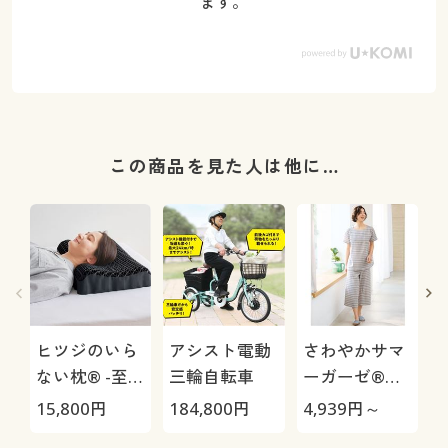
ます。
この商品を見た人は他に…
ヒツジのいら
アシスト電動
さわやかサマ
ない枕® -至
三輪自転車
ーガーゼ®か
極-
ぶりパジャマ/
15,800
円
184,800
円
4,939
円～
3
やみつきの軽