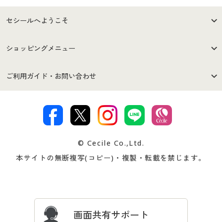
セシールへようこそ
はじめての方へ
ご利用環境について
ショッピングメニュー
セシールご利用規約
プライバシーポリシー
商品カテゴリ
バーゲンセール
ご利用ガイド・お問い合わせ
特定商取引法に基づく表示
古物営業法に基づく表示
カタログ・チラシからのご注
デジタルカタログ
ご注文は
お届けは
文
著作権・商標について
会社案内
交換・返品は
お支払は
カタログ無料プレゼント
特集一覧
© Cecile Co.,Ltd.
会員登録・お客様情報変更に
お客様番号・パスワードをお
本サイトの無断複写(コピー)・複製・転載を禁じます。
プレゼント＆キャンペーン
サイトマップ
ついて
忘れの場合
サイズガイド
よくある質問とお問い合わせ
画面共有サポート