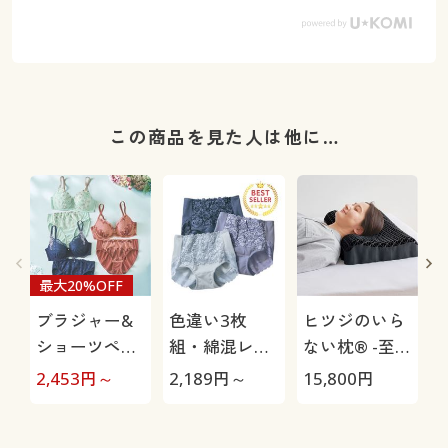
この商品を見た人は他に…
最大20%OFF
ブラジャー&
色違い3枚
ヒツジのいら
ショーツペア
組・綿混レー
ない枕® -至
(ソフトワイヤ
シィショーツ
極-
2,453
円～
2,189
円～
15,800
円
1
ー入り・4/5
(ストレッチ)
カップ)
(はきこみ丈ス