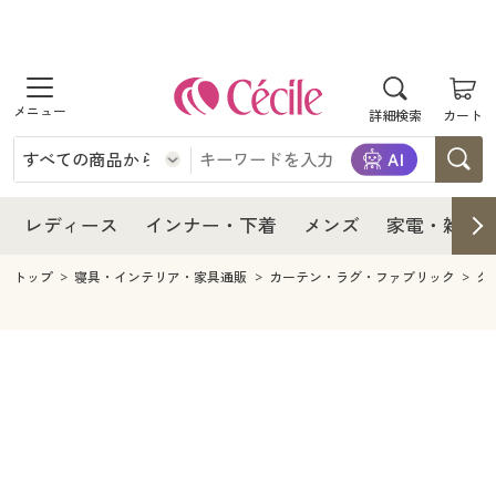
商品を探す
レディース
商品を探す
詳細検索
カート
インナー・下着
レディース通販すべて
レディース
メンズ
インナー・下着通販すべて
レディースファッション
インナー・下着
レディース通販すべて
レディース
インナー・下着
メンズ
家電・雑貨
家電・雑貨
メンズ通販すべて
女性下着
女性下着
メンズ
インナー・下着通販すべて
レディースファッション
トップ
寝具・インテリア・家具通販
カーテン・ラグ・ファブリック
ク
寝具・インテリア・家具
家電・雑貨すべて
メンズファッション
メンズ下着
家電・雑貨
メンズ通販すべて
女性下着
女性下着
美容・健康
寝具・インテリア・家具通販すべて
家電
メンズ下着
ジュニア・ティーンズ下着
寝具・インテリア・家具
家電・雑貨すべて
メンズファッション
メンズ下着
制服・スクール
美容・健康通販すべて
家具・収納
キッチン・雑貨・日用品
美容・健康
寝具・インテリア・家具通販すべて
家電
メンズ下着
ジュニア・ティーンズ下着