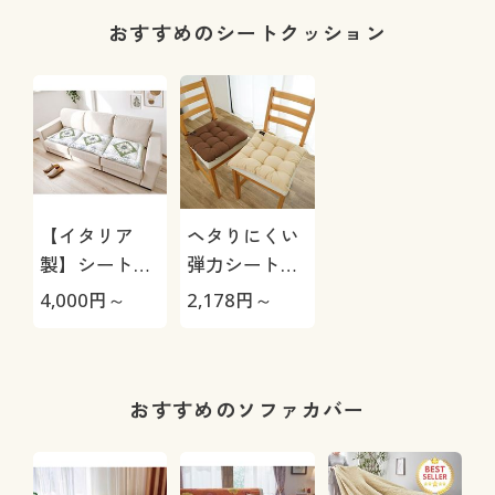
タンダード)
おすすめのシートクッション
【イタリア
ヘタりにくい
製】シートク
弾力シートク
ッション(サン
ッション
4,000
円～
2,178
円～
フラワー)
おすすめのソファカバー