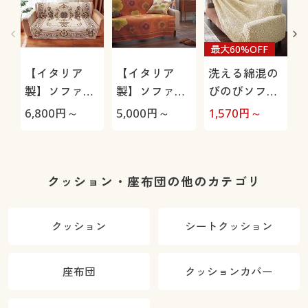
最大60%OFF
【イタリア
【イタリア
洗える綿混の
製】ソファカ
製】ソファカ
びのびソファ
バー中掛けタ
バー中掛けタ
カバー(のびる
6,800
円～
5,000
円～
1,570
円～
5
イプ(ロイヤ
イプ(アネモ
んフィット®)
ル)
ネ)/汚れても
ストレッチ生
洗濯機で丸洗
地で着脱簡単
いOK(ネット
クッション・座布団の他のカテゴリ
使用)
クッション
シートクッション
座布団
クッションカバー