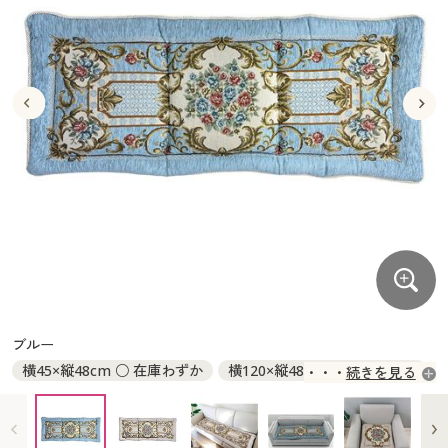
大きいサイズ
制服・スクールすべて
美容・健康・サプリメント
寝具・ベッド
制服・スクール
美容・健康通販すべて
家具・収納
キッチン・雑貨・日用品
バーゲン
大きいサイズ通販すべて
制服・学生服
カーテン・ラグ・ファブリック
大きいサイズ
制服・スクールすべて
美容・健康・サプリメント
寝具・ベッド
詳細検索
バーゲンセール
大きいサイズ レディース服
ジュニア・ティーンズ下着
バーゲン
大きいサイズ通販すべて
制服・学生服
カーテン・ラグ・ファブリック
商品カテゴリ一覧
シークレットセール
大きいサイズ レディース下着
詳細検索
バーゲンセール
大きいサイズ レディース服
ジュニア・ティーンズ下着
カタログ
大きいサイズ メンズ
商品カテゴリ一覧
シークレットセール
大きいサイズ レディース下着
カタログ・チラシからのご注文
カタログ
大きいサイズ 事務・制服
大きいサイズ メンズ
デジタルカタログ
カタログ・チラシからのご注文
ブルー
大きいサイズ 事務・制服
横45×縦48cm ○ 在庫わずか
横120×縦48cm ○ 在庫わずか
続きを見る
カタログ無料プレゼント
デジタルカタログ
横150×縦48cm ○ 在庫わずか
会員メニュー