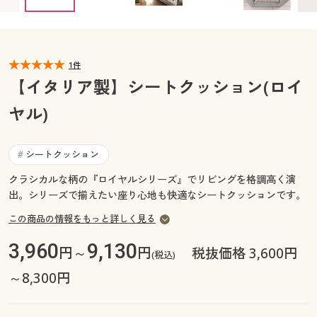
カタログ無料プレゼント
マイページ
会員メニュー
閲覧履歴
1件
マイページ
【イタリア製】シートクッション(ロイ
お気に入り
ヤル)
閲覧履歴
サポート
お気に入り
シートクッション
#
ご利用ガイド
クラシカルな柄の『ロイヤルシリーズ』でリビングを格調高く演
サポート
出。シリーズで揃えたい座り心地も快適なシートクッションです。
よくある質問とお問い合わせ
ご利用ガイド
この商品の情報をもっと詳しく見る
3,960
9,130
円～
円
税抜価格 3,600円
(税込)
よくある質問とお問い合わせ
～8,300円