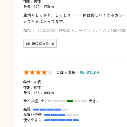
性別:
男性
身長:
170～175cm
生地もしっかり、しっとり・・・色は優しいくすみカラー
とても気に入ってます。
商品：
【形状記憶】防炎遮光カーテン（サイズ：100X200
役に立った
0
ご購入者様
購入確認済み
年代:
40代
性別:
女性
身長:
155～160cm
サイズ感
小さい
大きい
品質
お買い得感
使いやすさ