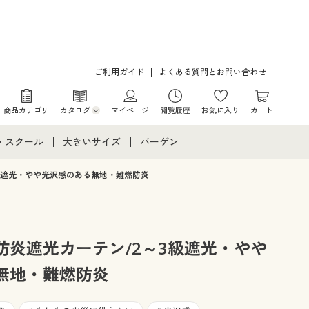
ご利用ガイド
よくある質問とお問い合わせ
商品カテゴリ
カタログ
マイページ
閲覧履歴
お気に入り
カート
カタログ・チラシからのご注文
・スクール
大きいサイズ
バーゲン
デジタルカタログ
て
・スクールすべて
大きいサイズ通販すべて
バーゲンセール
級遮光・やや光沢感のある無地・難燃防炎
カタログ無料プレゼント
メント
・学生服
大きいサイズ レディース服
シークレットセール
ニア・ティーンズ下着
大きいサイズ レディース下着
防炎遮光カーテン/2～3級遮光・やや
無地・難燃防炎
大きいサイズ メンズ