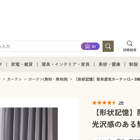
詳細検索
ズ
家電・雑貨
寝具・インテリア・家具
美容・健康
制服
て
ズ通販すべて
家電・雑貨すべて
寝具・インテリア・家具通販すべて
美容・健康通販すべ
制服
ク
カーテン
カーテン(無地・無地調)
【形状記憶】防炎遮光カーテン/2～3
ズファッション
家電
家具・収納
美容・健康・サプリ
制服
2件
ズ下着
キッチン・雑貨・日用品
寝具・ベッド
ジュ
【形状記憶】
光沢感のある
着
カーテン・ラグ・ファブリック