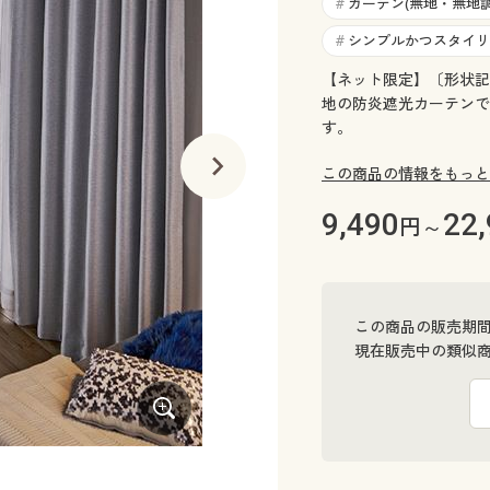
カーテン(無地・無地調
#
シンプルかつスタイリ
#
【ネット限定】〔形状記
地の防炎遮光カーテンで
す。
この商品の情報をもっと
9,490
22
円～
この商品の販売期
現在販売中の類似
ライトブラウン