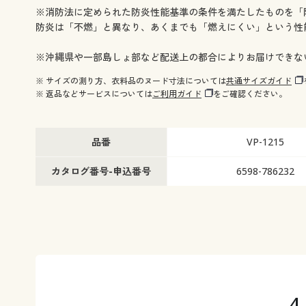
※消防法に定められた防炎性能基準の条件を満たしたものを「
防炎は「不燃」と異なり、あくまでも「燃えにくい」という性
※沖縄県や一部島しょ部など配送上の都合によりお届けできな
※ サイズの測り方、衣料品のヌード寸法については
共通サイズガイド
※ 返品などサービスについては
ご利用ガイド
をご確認ください。
品番
VP-1215
カタログ番号-申込番号
6598-786232
4