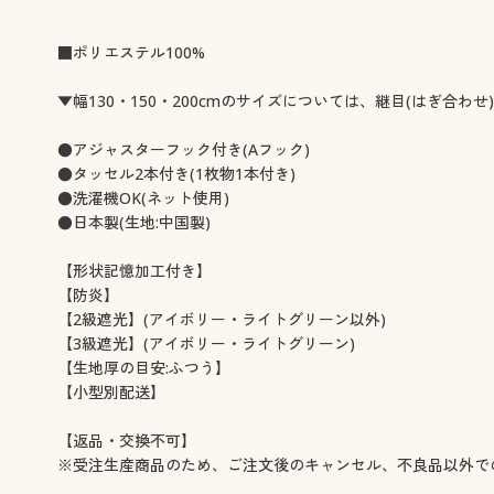
■ポリエステル100%
▼幅130・150・200cmのサイズについては、継目(はぎ合わせ
●アジャスターフック付き(Aフック)
●タッセル2本付き(1枚物1本付き)
●洗濯機OK(ネット使用)
●日本製(生地:中国製)
【形状記憶加工付き】
【防炎】
【2級遮光】(アイボリー・ライトグリーン以外)
【3級遮光】(アイボリー・ライトグリーン)
【生地厚の目安:ふつう】
【小型別配送】
【返品・交換不可】
※受注生産商品のため、ご注文後のキャンセル、不良品以外で