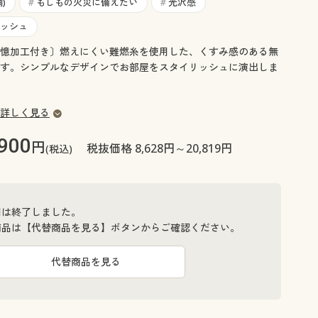
大きいサイズ 事務・制服
)
もしもの火災に備えたい
光沢感
#
#
ッシュ
憶加工付き〕燃えにくい難燃糸を使用した、くすみ感のある無
す。シンプルなデザインでお部屋をスタイリッシュに演出しま
詳しく見る
,900
円
税抜価格 8,628円～20,819円
(税込)
間は終了しました。
商品は【代替商品を見る】ボタンからご確認ください。
代替商品を見る
ライトブラ