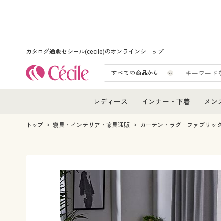
カタログ通販セシール(cecile)のオンラインショップ
レディース
インナー・下着
メン
レディース通販すべて
インナー・下着通販すべ
メン
トップ
寝具・インテリア・家具通販
カーテン・ラグ・ファブリッ
レディースファッション
女性下着
メン
女性下着
メンズ下着
メン
ジュニア・ティーンズ下