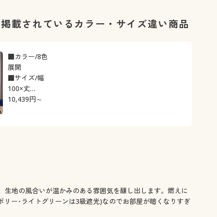
遮ります。
形状記憶加
に掲載されているカラー・サイズ違い商品
■カラー/8色
展開
■サイズ/幅
100×丈
10,439
70cm(2枚組)
円～
～幅200×丈
260cm(1枚物)
、生地の風合いが温かみのある雰囲気を醸し出します。燃えに
リー･ライトグリーンは3級遮光)なのでお部屋が暗くなりすぎ