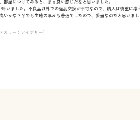
、部屋につけてみると、まぁ良い感じだなと思いました。
が叶いました。不良品以外での返品交換が不可なので、購入は慎重に考
高いかな？？でも生地の厚みも普通でしたので、妥当なのだと思いまし
 / カラー：アイボリー）