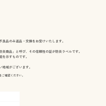
あり
あり
あり
あり
あり
あり
あり
あり
不良品のみ返品・交換をお受けいたします。
あり
在庫あり
防炎商品」と呼び、その信頼性の証が防炎ラベルです。
在庫あり
能を示すものです。
在庫あり
在庫あり
い地域がございます。
在庫あり
をご確認ください。
在庫あり
在庫あり
在庫あり
在庫あり
在庫あり
在庫あり