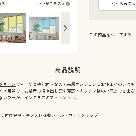
お気に入
あり
続きを見る
あり
あり
あり
あり
この商品をシェアする
あり
あり
あり
あり
あり
商品説明
あり
あり
クリーン
です。防炎機能付きなので高層マンションにお住まいの方はも
あり
イズ展開で、お部屋の掃き出し窓や腰窓・キッチン横の小窓までさまざ
あり
なカラーが、インテリアのアクセントに。
あり
あり
取り付け金具・巻きズレ調整シール・コードクリップ
あり
あり
あり