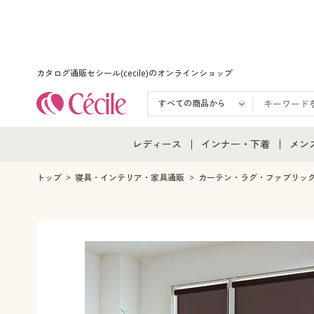
カタログ通販セシール(cecile)のオンラインショップ
レディース
インナー・下着
メン
レディース通販すべて
インナー・下着通販すべ
メン
トップ
寝具・インテリア・家具通販
カーテン・ラグ・ファブリッ
レディースファッション
女性下着
メン
女性下着
メンズ下着
メン
ジュニア・ティーンズ下