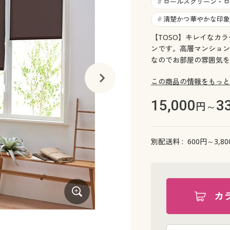
ロールスクリーン・ロ
#
清楚かつ華やかな印象
#
【TOSO】キレイなカ
ンです。高層マンション
なのでお部屋の雰囲気を
この商品の情報をもっと
15,000
3
円～
別配送料 :
600
円～
3,80
カ
ライトブルー