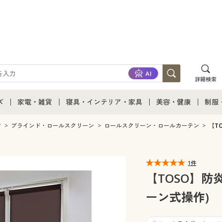
詳細検索
ズ
家電・雑貨
寝具・インテリア・家具
美容・健康
制服
て
ズ通販すべて
家電・雑貨すべて
寝具・インテリア・家具通販すべて
美容・健康通販すべ
制服
ク
ブラインド・ロールスクリーン
ロールスクリーン・ロールカーテン
【T
ズファッション
家電
家具・収納
美容・健康・サプリ
制服
1件
ズ下着
キッチン・雑貨・日用品
寝具・ベッド
ジュ
【TOSO】防
ーン式操作)
着
カーテン・ラグ・ファブリック