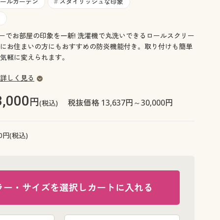
大きいサイズ 事務・制服
ールカーテン
スタイリッシュな印象
#
ラーでお部屋の印象を一新! 洗濯機で丸洗いできるロールスクリー
にお住まいの方にもおすすめの防炎機能付き。取り付けも簡単
気軽に変えられます。
詳しく見る
3,000
円
税抜価格 13,637円～30,000円
(税込)
0
円(税込)
ラー・サイズを選択しカートに入れる
アイボリベ