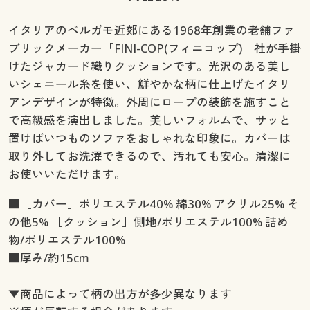
イタリアのベルガモ近郊にある1968年創業の老舗ファ
ブリックメーカー「FINI-COP(フィニコップ)」社が手掛
けたジャカード織りクッションです。光沢のある美し
いシェニール糸を使い、鮮やかな柄に仕上げたイタリ
アンデザインが特徴。外周にロープの装飾を施すこと
で高級感を演出しました。美しいフォルムで、サッと
置けばいつものソファをおしゃれな印象に。カバーは
取り外してお洗濯できるので、汚れても安心。清潔に
お使いいただけます。
■［カバー］ポリエステル40% 綿30% アクリル25% そ
の他5% ［クッション］側地/ポリエステル100% 詰め
物/ポリエステル100%
■厚み/約15cm
▼商品によって柄の出方が多少異なります