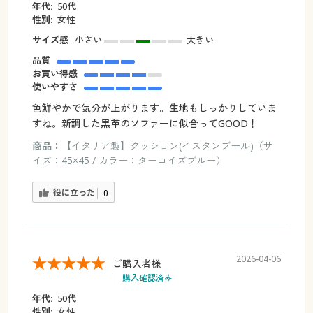
年代:
50代
性別:
女性
サイズ感
小さい
大きい
品質
お買い得感
使いやすさ
色鮮やかで気分が上がります。生地もしっかりしていま
すね。新調した黒革のソファーに似合ってGOOD！
商品：
【イタリア製】クッション(イスタンブール)（サ
イズ：45×45 / カラー：ターコイズブルー）
役に立った
0
2026-04-06
ご購入者様
購入確認済み
年代:
50代
性別:
女性