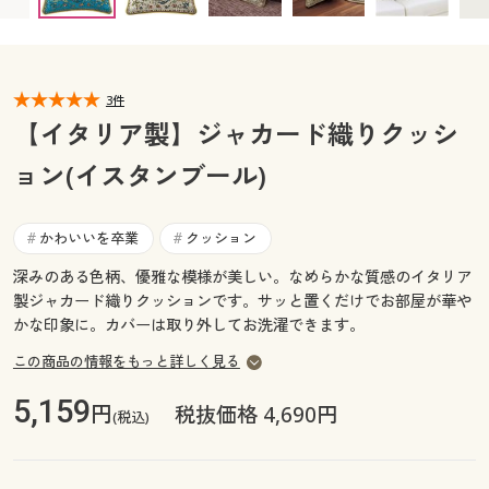
カタログ無料プレゼント
マイページ
会員メニュー
閲覧履歴
3件
マイページ
【イタリア製】ジャカード織りクッシ
お気に入り
ョン(イスタンブール)
閲覧履歴
サポート
お気に入り
かわいいを卒業
クッション
#
#
ご利用ガイド
深みのある色柄、優雅な模様が美しい。なめらかな質感のイタリア
サポート
製ジャカード織りクッションです。サッと置くだけでお部屋が華や
かな印象に。カバーは取り外してお洗濯できます。
よくある質問とお問い合わせ
ご利用ガイド
この商品の情報をもっと詳しく見る
よくある質問とお問い合わせ
5,159
円
税抜価格 4,690円
(税込)