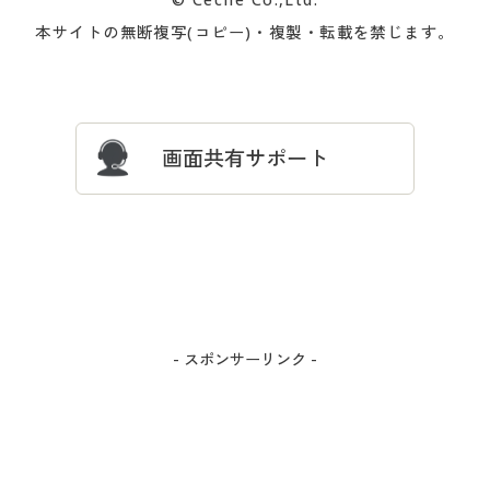
会員登録・お客様情報変更に
お客様番号・パスワードをお
本サイトの無断複写(コピー)・複製・転載を禁じます。
プレゼント＆キャンペーン
サイトマップ
ついて
忘れの場合
サイズガイド
よくある質問とお問い合わせ
画面共有サポート
- スポンサーリンク -