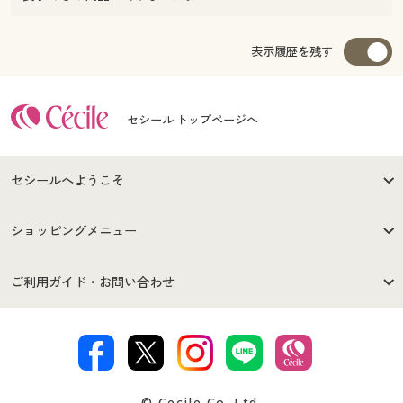
表示履歴を残す
セシール トップページへ
セシールへようこそ
はじめての方へ
ご利用環境について
ショッピングメニュー
セシールご利用規約
プライバシーポリシー
商品カテゴリ
バーゲンセール
ご利用ガイド・お問い合わせ
特定商取引法に基づく表示
古物営業法に基づく表示
カタログ・チラシからのご注
デジタルカタログ
ご注文は
お届けは
文
著作権・商標について
会社案内
交換・返品は
お支払は
カタログ無料プレゼント
特集一覧
© Cecile Co.,Ltd.