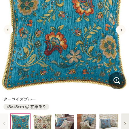
大きいサイズ
制服・スクールすべて
美容・健康・サプリメント
寝具・ベッド
制服・スクール
美容・健康通販すべて
家具・収納
キッチン・雑貨・日用品
バーゲン
大きいサイズ通販すべて
制服・学生服
カーテン・ラグ・ファブリック
大きいサイズ
制服・スクールすべて
美容・健康・サプリメント
寝具・ベッド
詳細検索
バーゲンセール
大きいサイズ レディース服
ジュニア・ティーンズ下着
バーゲン
大きいサイズ通販すべて
制服・学生服
カーテン・ラグ・ファブリック
商品カテゴリ一覧
シークレットセール
大きいサイズ レディース下着
詳細検索
バーゲンセール
大きいサイズ レディース服
ジュニア・ティーンズ下着
カタログ
大きいサイズ メンズ
商品カテゴリ一覧
シークレットセール
大きいサイズ レディース下着
カタログ・チラシからのご注文
カタログ
大きいサイズ 事務・制服
大きいサイズ メンズ
デジタルカタログ
カタログ・チラシからのご注文
ターコイズブルー
大きいサイズ 事務・制服
45×45cm ◎ 在庫あり
カタログ無料プレゼント
デジタルカタログ
会員メニュー