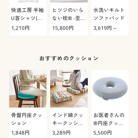
快適工房 半袖
ヒツジのいら
水洗いキルト
U首シャツ(抗
ない枕® -至
ソファパッド
菌防臭)
極-
1,210
円
15,800
円
3,619
円～
1
おすすめのクッション
骨盤円座クッ
インド綿クッ
お医者さんの
ション
キークッショ
®円座クッシ
ン
ョン
1,848
円
3,289
円
5,500
円