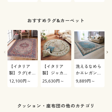
おすすめラグ&カーペット
【イタリア
【イタリア
洗えるなめら
製】ラグ(オリ
製】ジャカー
かエレガント
エンテ キルマ
ド織りラグ(イ
ラグ
12,100
円～
25,630
円～
9,889
円～
3
ン)
スタンブール)
クッション・座布団の他のカテゴリ