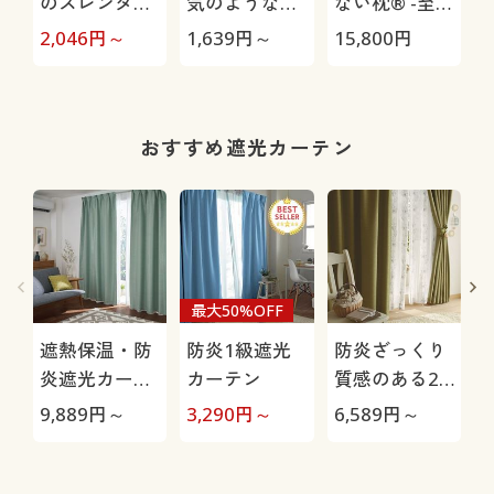
のスレンダー
気のようなタ
ない枕® -至
フィット®ブ
オル(無撚糸)
極-
(
2,046
円～
1,639
円～
15,800
円
4
ラ(ソフトワイ
肌にやさしく
ヤー入り・
軽くてふわふ
3/4カップ)
わ
おすすめ遮光カーテン
最大50%OFF
遮熱保温・防
防炎1級遮光
防炎ざっくり
炎遮光カーテ
カーテン
質感のある2
ン(日本の色を
級遮光カーテ
9,889
円～
3,290
円～
6,589
円～
8
イメージ)
ン