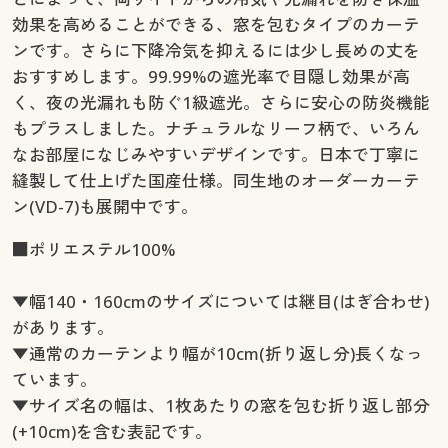
幅140×丈250cm(2枚組) ◎ 在庫あり
効果を高めることができる、窓を包むタイプのカーテ
幅140×丈260cm(2枚組) ◎ 在庫あり
ンです。さらに下降冷気を抑えるには少し長めの丈を
幅160×丈90cm(2枚組) ◎ 在庫あり
おすすめします。99.99%の遮光率で目隠し効果が高
幅160×丈100cm(2枚組) ◎ 在庫あり
く、夜の光漏れも防ぐ1級遮光。さらに安心の防炎機能
幅160×丈110cm(2枚組) ◎ 在庫あり
もプラスしました。ナチュラルなリーフ柄で、いろん
幅160×丈120cm(2枚組) ◎ 在庫あり
なお部屋になじみやすいデザインです。日本で丁寧に
幅160×丈135cm(2枚組) ◎ 在庫あり
縫製して仕上げた国産仕様。同生地のオーダーカーテ
幅160×丈150cm(2枚組) ◎ 在庫あり
ン(VD-7)も展開中です。
幅160×丈170cm(2枚組) ◎ 在庫あり
幅160×丈178cm(2枚組) ◎ 在庫あり
■ポリエステル100%
幅160×丈185cm(2枚組) ◎ 在庫あり
幅160×丈190cm(2枚組) ◎ 在庫あり
▼幅140・160cmのサイズについては継目(はぎ合わせ)
幅160×丈195cm(2枚組) ◎ 在庫あり
があります。
幅160×丈200cm(2枚組) ◎ 在庫あり
▼通常のカーテンより幅が10cm(折り返し分)長くなっ
幅160×丈205cm(2枚組) ◎ 在庫あり
ています。
幅160×丈210cm(2枚組) ◎ 在庫あり
▼サイズ名の幅は、1枚あたりの窓を包む折り返し部分
幅160×丈215cm(2枚組) ◎ 在庫あり
(+10cm)を含む表記です。