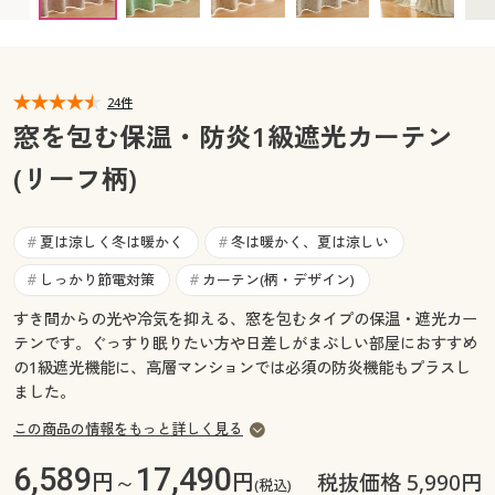
幅110×丈85cm(2枚組) ◎ 在庫あり
カタログ無料プレゼント
幅110×丈90cm(2枚組) ◎ 在庫あり
マイページ
会員メニュー
幅110×丈95cm(2枚組) ◎ 在庫あり
幅110×丈100cm(2枚組) ◎ 在庫あり
閲覧履歴
24件
マイページ
幅110×丈105cm(2枚組) ◎ 在庫あり
窓を包む保温・防炎1級遮光カーテン
幅110×丈110cm(2枚組) ◎ 在庫あり
お気に入り
(リーフ柄)
閲覧履歴
幅110×丈115cm(2枚組) ◎ 在庫あり
幅110×丈120cm(2枚組) ◎ 在庫あり
サポート
幅110×丈125cm(2枚組) ◎ 在庫あり
お気に入り
夏は涼しく冬は暖かく
冬は暖かく、夏は涼しい
#
#
幅110×丈130cm(2枚組) ◎ 在庫あり
ご利用ガイド
しっかり節電対策
カーテン(柄・デザイン)
#
#
サポート
幅110×丈135cm(2枚組) ◎ 在庫あり
幅110×丈140cm(2枚組) ◎ 在庫あり
すき間からの光や冷気を抑える、窓を包むタイプの保温・遮光カー
よくある質問とお問い合わせ
ご利用ガイド
テンです。ぐっすり眠りたい方や日差しがまぶしい部屋におすすめ
幅110×丈145cm(2枚組) ◎ 在庫あり
の1級遮光機能に、高層マンションでは必須の防炎機能もプラスし
幅110×丈150cm(2枚組) ◎ 在庫あり
ました。
よくある質問とお問い合わせ
幅110×丈155cm(2枚組) ◎ 在庫あり
この商品の情報をもっと詳しく見る
幅110×丈160cm(2枚組) ◎ 在庫あり
幅110×丈165cm(2枚組) ◎ 在庫あり
6,589
17,490
円～
円
税抜価格 5,990円
(税込)
幅110×丈170cm(2枚組) ◎ 在庫あり