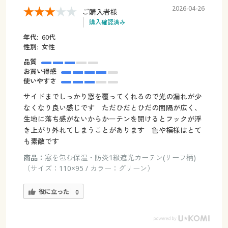
2026-04-26
ご購入者様
購入確認済み
年代:
60代
性別:
女性
品質
お買い得感
使いやすさ
サイドまでしっかり窓を覆ってくれるので光の漏れが少
なくなり良い感じです ただひだとひだの間隔が広く、
生地に落ち感がないからかーテンを開けるとフックが浮
き上がり外れてしまうことがあります 色や模様はとて
も素敵です
商品：
窓を包む保温・防炎1級遮光カーテン(リーフ柄)
（サイズ：110×95 / カラー：グリーン）
役に立った
0