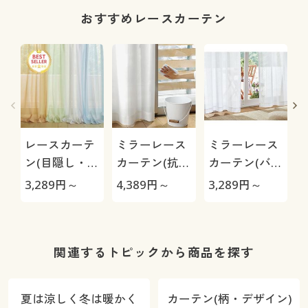
おすすめレースカーテン
レースカーテ
ミラーレース
ミラーレース
ン(目隠し・
カーテン(抗
カーテン(バラ
UVカット・防
菌・防カビ・
とストライプ
3,289
円～
4,389
円～
3,289
円～
3
炎)
遮熱・UVカッ
柄)遮熱・UV
ト)/窓の結
カット・昼夜
約
露・梅雨のカ
目隠し
ビ対策
関連するトピックから商品を探す
夏は涼しく冬は暖かく
カーテン(柄・デザイン)