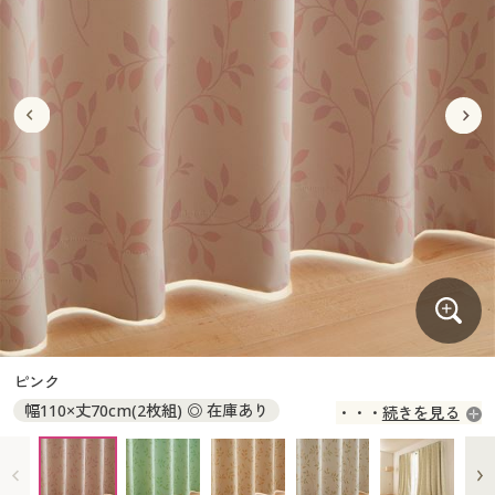
大きいサイズ
制服・スクールすべて
美容・健康・サプリメント
寝具・ベッド
制服・スクール
美容・健康通販すべて
家具・収納
キッチン・雑貨・日用品
バーゲン
大きいサイズ通販すべて
制服・学生服
カーテン・ラグ・ファブリック
大きいサイズ
制服・スクールすべて
美容・健康・サプリメント
寝具・ベッド
詳細検索
バーゲンセール
大きいサイズ レディース服
ジュニア・ティーンズ下着
バーゲン
大きいサイズ通販すべて
制服・学生服
カーテン・ラグ・ファブリック
商品カテゴリ一覧
シークレットセール
大きいサイズ レディース下着
詳細検索
バーゲンセール
大きいサイズ レディース服
ジュニア・ティーンズ下着
カタログ
大きいサイズ メンズ
商品カテゴリ一覧
シークレットセール
大きいサイズ レディース下着
カタログ・チラシからのご注文
カタログ
大きいサイズ 事務・制服
大きいサイズ メンズ
デジタルカタログ
カタログ・チラシからのご注文
ピンク
大きいサイズ 事務・制服
幅110×丈70cm(2枚組) ◎ 在庫あり
続きを見る
カタログ無料プレゼント
デジタルカタログ
幅110×丈75cm(2枚組) ◎ 在庫あり
幅110×丈80cm(2枚組) ◎ 在庫あり
会員メニュー