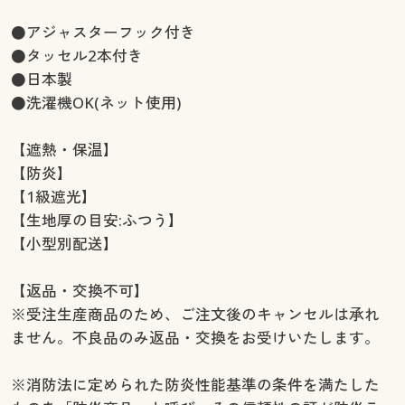
幅160×丈220cm(2枚組) ◎ 在庫あり
幅160×丈225cm(2枚組) ◎ 在庫あり
●アジャスターフック付き
幅160×丈230cm(2枚組) ◎ 在庫あり
●タッセル2本付き
幅160×丈235cm(2枚組) ◎ 在庫あり
●日本製
幅160×丈240cm(2枚組) ◎ 在庫あり
●洗濯機OK(ネット使用)
幅160×丈245cm(2枚組) ◎ 在庫あり
幅160×丈250cm(2枚組) ◎ 在庫あり
【遮熱・保温】
幅160×丈260cm(2枚組) ◎ 在庫あり
【防炎】
【1級遮光】
【生地厚の目安:ふつう】
【小型別配送】
【返品・交換不可】
※受注生産商品のため、ご注文後のキャンセルは承れ
ません。不良品のみ返品・交換をお受けいたします。
※消防法に定められた防炎性能基準の条件を満たした