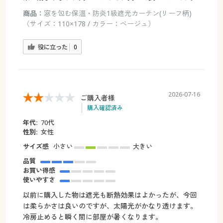
商品：
窓を包む保温・防炎1級遮光カーテン(リーフ柄)
（サイズ：110×178 / カラー：ベージュ）
役に立った
0
2026-07-16
ご購入者様
購入確認済み
年代:
70代
性別:
女性
サイズ感
小さい
大きい
品質
お買い得感
使いやすさ
以前に購入した物は遮光も断熱効果はよかったが、今回
は柔らかさは良いのですが、太陽光がかなり透けます。
冷房止めると瞬く間に部屋が暑くなります。