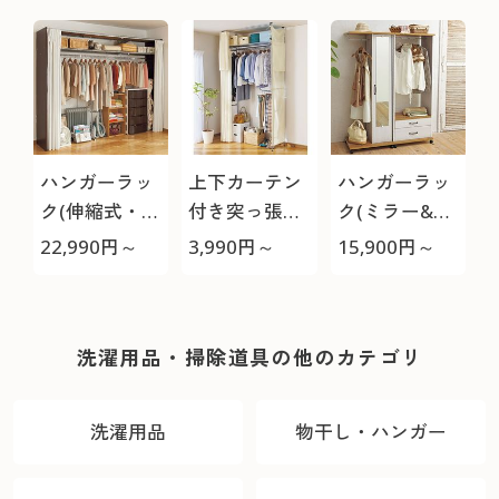
ハンガーラッ
上下カーテン
ハンガーラッ
ク(伸縮式・側
付き突っ張り
ク(ミラー&引
面パネル/幅の
クローゼット
き出しタイプ)
22,990
円～
3,990
円～
15,900
円～
調節可)
伸縮ハンガー
ラック
洗濯用品・掃除道具の他のカテゴリ
洗濯用品
物干し・ハンガー