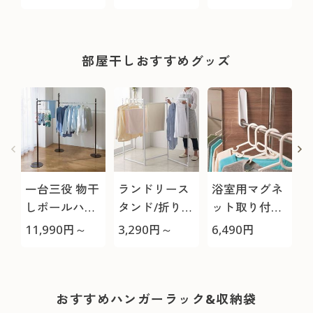
やみつきの軽
さ!(綿99%)
1
部屋干しおすすめグッズ
一台三役 物干
ランドリース
浴室用マグネ
しポールハン
タンド/折りた
ット取り付け
ガー/ハンガー
たみ時 薄さ約
物干し
製
11,990
円～
3,290
円～
6,490
円
1
ラック
6cm
おすすめハンガーラック&収納袋