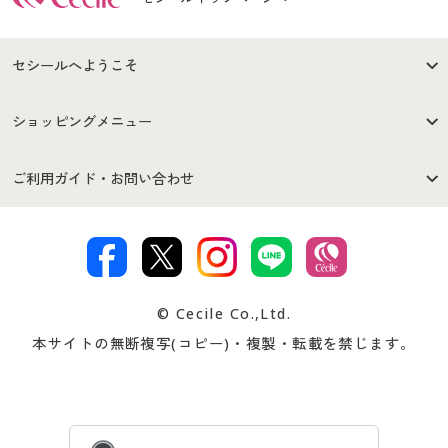
セシールへようこそ
はじめての方へ
ご利用環境について
ショッピングメニュー
セシールご利用規約
プライバシーポリシー
商品カテゴリ
バーゲンセール
ご利用ガイド・お問い合わせ
特定商取引法に基づく表示
古物営業法に基づく表示
カタログ・チラシからのご注
デジタルカタログ
ご注文は
お届けは
文
著作権・商標について
会社案内
交換・返品は
お支払は
カタログ無料プレゼント
特集一覧
© Cecile Co.,Ltd.
会員登録・お客様情報変更に
お客様番号・パスワードをお
本サイトの無断複写(コピー)・複製・転載を禁じます。
プレゼント＆キャンペーン
サイトマップ
ついて
忘れの場合
サイズガイド
よくある質問とお問い合わせ