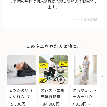
ご質問の中には個人情報は入力しないようお願いし
ます。
この商品を見た人は他に…
ヒツジのいら
アシスト電動
さわやかサマ
ない枕® -至
三輪自転車
ーガーゼ®か
極-
ぶりパジャマ/
15,800
円
184,800
円
4,939
円～
3