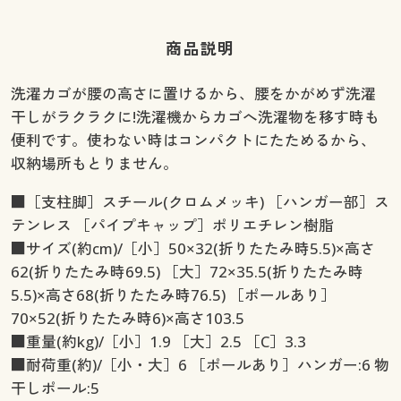
商品説明
洗濯カゴが腰の高さに置けるから、腰をかがめず洗濯
干しがラクラクに!洗濯機からカゴへ洗濯物を移す時も
便利です。使わない時はコンパクトにたためるから、
収納場所もとりません。
■［支柱脚］スチール(クロムメッキ) ［ハンガー部］ス
テンレス ［パイプキャップ］ポリエチレン樹脂
■サイズ(約cm)/［小］50×32(折りたたみ時5.5)×高さ
62(折りたたみ時69.5) ［大］72×35.5(折りたたみ時
5.5)×高さ68(折りたたみ時76.5) ［ポールあり］
70×52(折りたたみ時6)×高さ103.5
■重量(約kg)/［小］1.9 ［大］2.5 ［C］3.3
■耐荷重(約)/［小・大］6 ［ポールあり］ハンガー:6 物
干しポール:5