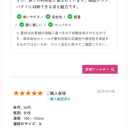
さが、多くの利用者に喜ばれています。商品がコン
パクトに収納できる点も魅力です。
使いやすさ
安定性
軽量
腰に優しい
コンパクト
※ 要約はお客様の投稿に基づきAIで自動生成されたもので
す。株式会社セシールが要約内容の正確性や適切性を保証す
るものではないため、口コミ全文と併せてご確認ください。
詳細フィルター
2026-07-06
ご購入者様
購入確認済み
年代:
60代
性別:
女性
身長:
160～165cm
普段のサイズ:
3L