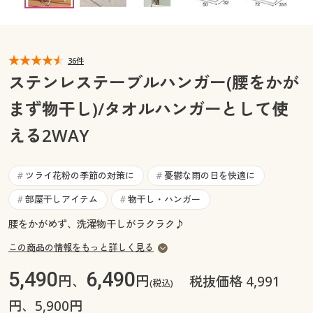
カタログ無料プレゼント
マイページ
会員メニュー
36件
閲覧履歴
マイページ
ステンレステーブルハンガー(腰をかが
お気に入り
まず物干し)/タオルハンガーとして使
閲覧履歴
える2WAY
サポート
お気に入り
ご利用ガイド
ツライ花粉の季節の対策に
憂鬱な雨の日を快適に
#
#
サポート
部屋干しアイテム
物干し・ハンガー
#
#
よくある質問とお問い合わせ
ご利用ガイド
腰をかがめず、洗濯物干しがラクラク♪
この商品の情報をもっと詳しく見る
よくある質問とお問い合わせ
5,490
6,490
円、
円
税抜価格 4,991
(税込)
円、5,900円