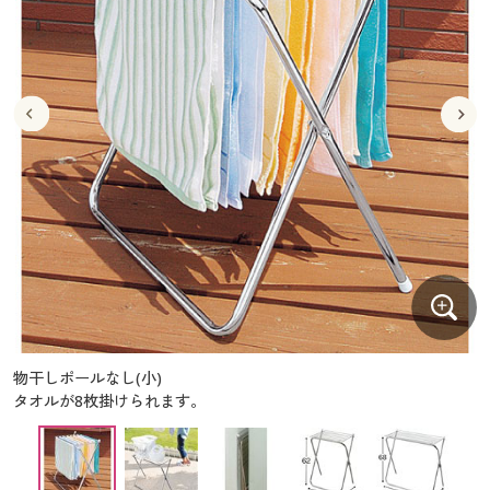
大きいサイズ
制服・スクールすべて
美容・健康・サプリメント
寝具・ベッド
制服・スクール
美容・健康通販すべて
家具・収納
キッチン・雑貨・日用品
バーゲン
大きいサイズ通販すべて
制服・学生服
カーテン・ラグ・ファブリック
大きいサイズ
制服・スクールすべて
美容・健康・サプリメント
寝具・ベッド
詳細検索
バーゲンセール
大きいサイズ レディース服
ジュニア・ティーンズ下着
バーゲン
大きいサイズ通販すべて
制服・学生服
カーテン・ラグ・ファブリック
商品カテゴリ一覧
シークレットセール
大きいサイズ レディース下着
詳細検索
バーゲンセール
大きいサイズ レディース服
ジュニア・ティーンズ下着
カタログ
大きいサイズ メンズ
商品カテゴリ一覧
シークレットセール
大きいサイズ レディース下着
カタログ・チラシからのご注文
カタログ
大きいサイズ 事務・制服
大きいサイズ メンズ
デジタルカタログ
カタログ・チラシからのご注文
物干しポールなし(小)
大きいサイズ 事務・制服
タオルが8枚掛けられます。
カタログ無料プレゼント
デジタルカタログ
会員メニュー