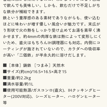
で飲んでも美味しい。しかも、飲むだけで不足しがち
な鉄分が補給できます。
鉄という重厚感のある素材でありながらも、使い込む
ほどに味わいが増す優しい風合いが魅力です。末広が
り形状で火の熱をしっかり受け止めてお湯を素早く沸
かせます。約4mmの肉厚な鉄は熱によって変形しにく
いため、直火はもちろんIH調理器にも対応。内側にコ
ーティングが施されていないので、カラダへの吸収率
が高い「二価鉄」が半永久的に溶けだします。
■［本体］鋳鉄 ［つまみ］天然木
■サイズ(約cm)/16.5×16.5×高さ15
■重量/約2.2kg
■満水容量/約1L
■使用可能熱源/ガスコンロ(直火)、IHクッキングヒー
ター(200V対応)、シーズヒーター、ハロゲンヒーター
等