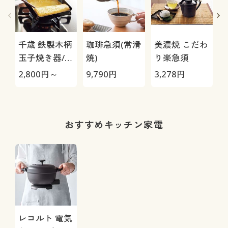
千歳 鉄製木柄
珈琲急須(常滑
美濃焼 こだわ
玉子焼き器/IH
焼)
り楽急須
2
対応
2,800
円～
9,790
円
3,278
円
おすすめキッチン家電
レコルト 電気