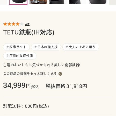
カタログ無料プレゼント
マイページ
会員メニュー
閲覧履歴
4件
マイページ
TETU鉄瓶(IH対応)
お気に入り
閲覧履歴
家事ラク！
日本の職人技
大人の上品さ漂う
#
#
#
サポート
お気に入り
圧倒的な個性派
#
ご利用ガイド
白湯のおいしさに気づかされる美しい南部鉄器!
サポート
この商品の情報をもっと詳しく見る
よくある質問とお問い合わせ
ご利用ガイド
34,999
円
税抜価格 31,818円
(税込)
よくある質問とお問い合わせ
別配送料 :
600
円(税込)