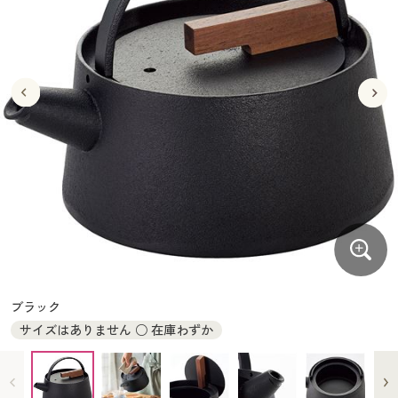
大きいサイズ
制服・スクールすべて
美容・健康・サプリメント
寝具・ベッド
制服・スクール
美容・健康通販すべて
家具・収納
キッチン・雑貨・日用品
バーゲン
大きいサイズ通販すべて
制服・学生服
カーテン・ラグ・ファブリック
大きいサイズ
制服・スクールすべて
美容・健康・サプリメント
寝具・ベッド
詳細検索
バーゲンセール
大きいサイズ レディース服
ジュニア・ティーンズ下着
バーゲン
大きいサイズ通販すべて
制服・学生服
カーテン・ラグ・ファブリック
商品カテゴリ一覧
シークレットセール
大きいサイズ レディース下着
詳細検索
バーゲンセール
大きいサイズ レディース服
ジュニア・ティーンズ下着
カタログ
大きいサイズ メンズ
商品カテゴリ一覧
シークレットセール
大きいサイズ レディース下着
カタログ・チラシからのご注文
カタログ
大きいサイズ 事務・制服
大きいサイズ メンズ
デジタルカタログ
カタログ・チラシからのご注文
ブラック
大きいサイズ 事務・制服
サイズはありません ○ 在庫わずか
カタログ無料プレゼント
デジタルカタログ
会員メニュー