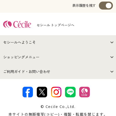
表示履歴を残す
セシール トップページへ
セシールへようこそ
はじめての方へ
ご利用環境について
ショッピングメニュー
セシールご利用規約
プライバシーポリシー
商品カテゴリ
バーゲンセール
ご利用ガイド・お問い合わせ
特定商取引法に基づく表示
古物営業法に基づく表示
カタログ・チラシからのご注
デジタルカタログ
ご注文は
お届けは
文
著作権・商標について
会社案内
交換・返品は
お支払は
カタログ無料プレゼント
特集一覧
© Cecile Co.,Ltd.
会員登録・お客様情報変更に
お客様番号・パスワードをお
本サイトの無断複写(コピー)・複製・転載を禁じます。
プレゼント＆キャンペーン
サイトマップ