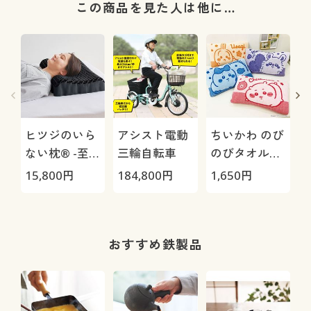
この商品を見た人は他に…
ヒツジのいら
アシスト電動
ちいかわ のび
ない枕® -至
三輪自転車
のびタオル地
極-
枕カバー
H
15,800
円
184,800
円
1,650
円
4
0
おすすめ鉄製品