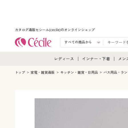
カタログ通販セシール(cecile)のオンラインショップ
レディース
インナー・下着
メン
レディース通販すべて
インナー・下着通販すべ
メン
トップ
家電・雑貨通販
キッチン・雑貨・日用品
バス用品・ラン
レディースファッション
女性下着
メン
女性下着
メンズ下着
メン
ジュニア・ティーンズ下