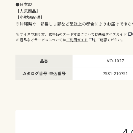
●日本製
【人気商品】
【小型別配送】
※沖縄県や一部島しょ部など配送上の都合によりお届けできな
※ サイズの測り方、衣料品のヌード寸法については
共通サイズガイド
※ 返品などサービスについては
ご利用ガイド
をご確認ください。
品番
VO-1027
カタログ番号-申込番号
7581-210751
4.