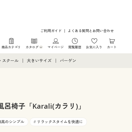
ご利用ガイド
よくある質問とお問い合わせ
商品カテゴリ
カタログ
マイページ
閲覧履歴
お気に入り
カート
カタログ・チラシからのご注文
・スクール
大きいサイズ
バーゲン
デジタルカタログ
て
・スクールすべて
大きいサイズ通販すべて
バーゲンセール
カタログ無料プレゼント
メント
・学生服
大きいサイズ レディース服
シークレットセール
ニア・ティーンズ下着
大きいサイズ レディース下着
呂椅子「Karali(カラリ)」
大きいサイズ メンズ
最高のシンプル
リラックスタイムを快適に
#