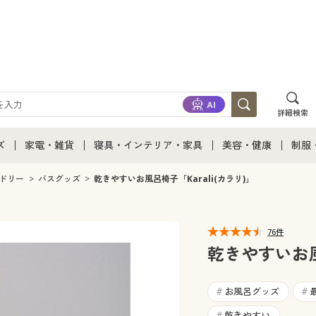
詳細検索
ズ
家電・雑貨
寝具・インテリア・家具
美容・健康
制服
て
ズ通販すべて
家電・雑貨すべて
寝具・インテリア・家具通販すべて
美容・健康通販すべ
制服
ドリー
バスグッズ
乾きやすいお風呂椅子「Karali(カラリ)」
ズファッション
家電
家具・収納
美容・健康・サプリ
制服
76件
ズ下着
キッチン・雑貨・日用品
寝具・ベッド
ジュ
乾きやすいお風
着
カーテン・ラグ・ファブリック
お風呂グッズ
#
#
乾きやすい
#