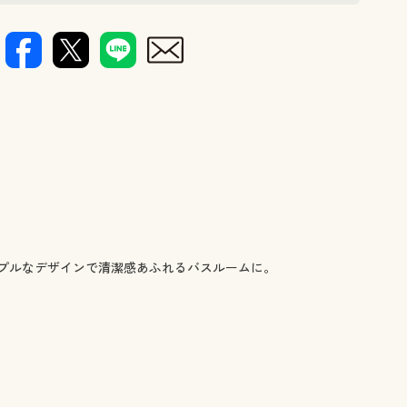
右:高さ30cm
身長や使い
プルなデザインで清潔感あふれるバスルームに。