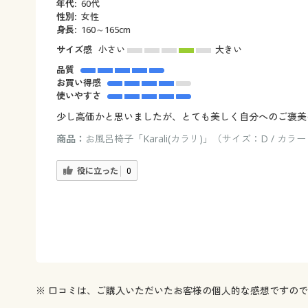
年代:
60代
性別:
女性
身長:
160～165cm
サイズ感
小さい
大きい
品質
お買い得感
使いやすさ
少し高価かと思いましたが、とても美しく自分へのご褒美
商品：
お風呂椅子「Karali(カラリ)」（サイズ：D / カ
役に立った
0
※ 口コミは、ご購入いただいたお客様の個人的な感想ですの