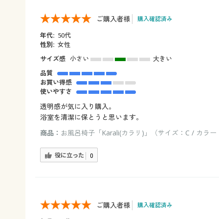
ご購入者様
購入確認済み
年代:
50代
性別:
女性
サイズ感
小さい
大きい
品質
お買い得感
使いやすさ
透明感が気に入り購入。
浴室を清潔に保とうと思います。
商品：
お風呂椅子「Karali(カラリ)」（サイズ：C / カ
役に立った
0
ご購入者様
購入確認済み