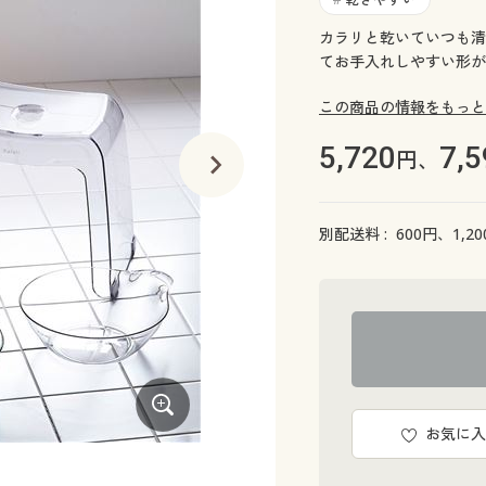
カラリと乾いていつも清
てお手入れしやすい形が
この商品の情報をもっと
5,720
7,5
円、
別配送料 :
600
円、
1,20
お気に入
左:ナチュラル (高さ20cm)、右:アクアブル