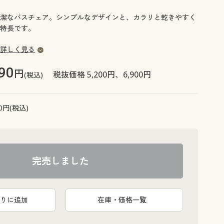
大きいサイズ 事務・制服
潔なバスチェア。シンプルなデザインと、カラリと乾きやすく
特長です。
詳しく見る
90
円
税抜価格 5,200円、6,900円
(税込)
0
円(税込)
完売しました
りに追加
在庫・価格一覧
ー (高さ30cm)
左:高さ20cm