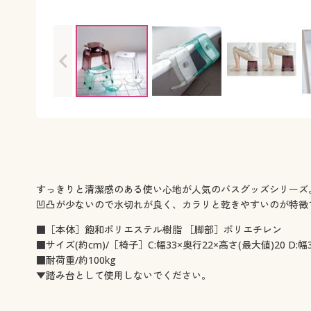
すっきりと清潔感のある使い心地が人気のバスグッズシリーズ
凹凸が少ないので水切れが良く、カラリと乾きやすいのが特徴
■［本体］飽和ポリエステル樹脂 ［脚部］ポリエチレン
■サイズ(約cm)/［椅子］C:幅33×奥行22×高さ(最大値)20 D:幅3
■耐荷重/約100kg
▼踏み台として使用しないでください。