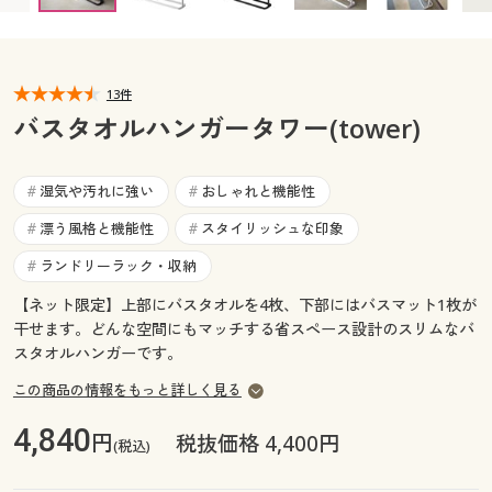
カタログ無料プレゼント
マイページ
会員メニュー
13件
閲覧履歴
マイページ
バスタオルハンガータワー(tower)
お気に入り
閲覧履歴
湿気や汚れに強い
おしゃれと機能性
#
#
サポート
漂う風格と機能性
スタイリッシュな印象
#
#
お気に入り
ご利用ガイド
ランドリーラック・収納
#
サポート
【ネット限定】上部にバスタオルを4枚、下部にはバスマット1枚が
よくある質問とお問い合わせ
干せます。どんな空間にもマッチする省スペース設計のスリムなバ
ご利用ガイド
スタオルハンガーです。
この商品の情報をもっと詳しく見る
よくある質問とお問い合わせ
4,840
円
税抜価格 4,400円
(税込)