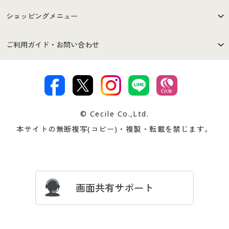
はじめての方へ
ご利用環境について
ショッピングメニュー
セシールご利用規約
プライバシーポリシー
商品カテゴリ
バーゲンセール
ご利用ガイド・お問い合わせ
特定商取引法に基づく表示
古物営業法に基づく表示
カタログ・チラシからのご注
デジタルカタログ
ご注文は
お届けは
文
著作権・商標について
会社案内
交換・返品は
お支払は
カタログ無料プレゼント
特集一覧
© Cecile Co.,Ltd.
会員登録・お客様情報変更に
お客様番号・パスワードをお
本サイトの無断複写(コピー)・複製・転載を禁じます。
プレゼント＆キャンペーン
サイトマップ
ついて
忘れの場合
サイズガイド
よくある質問とお問い合わせ
画面共有サポート