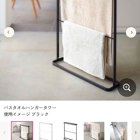
大きいサイズ
制服・スクールすべて
美容・健康・サプリメント
寝具・ベッド
制服・スクール
美容・健康通販すべて
家具・収納
キッチン・雑貨・日用品
バーゲン
大きいサイズ通販すべて
制服・学生服
カーテン・ラグ・ファブリック
大きいサイズ
制服・スクールすべて
美容・健康・サプリメント
寝具・ベッド
詳細検索
バーゲンセール
大きいサイズ レディース服
ジュニア・ティーンズ下着
バーゲン
大きいサイズ通販すべて
制服・学生服
カーテン・ラグ・ファブリック
商品カテゴリ一覧
シークレットセール
大きいサイズ レディース下着
詳細検索
バーゲンセール
大きいサイズ レディース服
ジュニア・ティーンズ下着
カタログ
大きいサイズ メンズ
商品カテゴリ一覧
シークレットセール
大きいサイズ レディース下着
カタログ・チラシからのご注文
カタログ
大きいサイズ 事務・制服
大きいサイズ メンズ
デジタルカタログ
カタログ・チラシからのご注文
バスタオルハンガータワー
大きいサイズ 事務・制服
使用イメージ ブラック
カタログ無料プレゼント
デジタルカタログ
会員メニュー