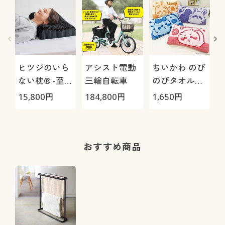
ヒツジのいら
アシスト電動
ちいかわ のび
ない枕® -至
三輪自転車
のびタオル地
極-
枕カバー
H
15,800
円
184,800
円
1,650
円
4
0
おすすめ商品