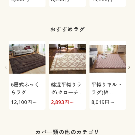
イプ(アネモ
(エレガンテ)
(スーパーソフ
ネ)/汚れても
ト)
洗濯機で丸洗
いOK(ネット
おすすめラグ
使用)
6層式ふっく
綿混平織りラ
平織りキルト
らラグ
グ(クローチ
ラグ(綿
ェ)
100%)/たたみ
12,100
円～
2,893
円～
8,019
円～
2
やすい 持ち運
びラク
カバー類の他のカテゴリ