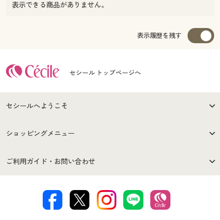
表示できる商品がありません。
表示履歴を残す
セシール トップページへ
セシールへようこそ
はじめての方へ
ご利用環境について
ショッピングメニュー
セシールご利用規約
プライバシーポリシー
商品カテゴリ
バーゲンセール
ご利用ガイド・お問い合わせ
特定商取引法に基づく表示
古物営業法に基づく表示
カタログ・チラシからのご注
デジタルカタログ
ご注文は
お届けは
文
著作権・商標について
会社案内
交換・返品は
お支払は
カタログ無料プレゼント
特集一覧