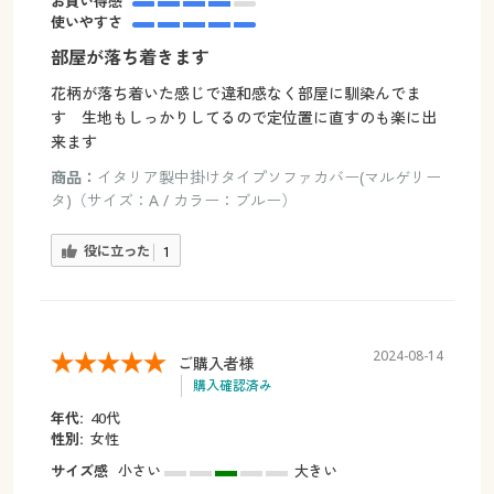
お買い得感
使いやすさ
部屋が落ち着きます
花柄が落ち着いた感じで違和感なく部屋に馴染んでま
す 生地もしっかりしてるので定位置に直すのも楽に出
来ます
商品：
イタリア製中掛けタイプソファカバー(マルゲリー
タ)（サイズ：A / カラー：ブルー）
役に立った
1
2024-08-14
ご購入者様
購入確認済み
年代:
40代
性別:
女性
サイズ感
小さい
大きい