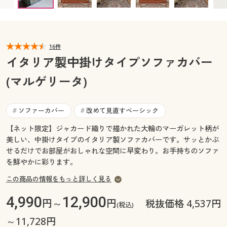
A(Mワイド(135×175)2.5人掛け用 ○ 在庫わずか
カタログ無料プレゼント
B(Lワイド(175×175)3人掛けワイド用 ○ 在庫わずか
マイページ
会員メニュー
閲覧履歴
16件
マイページ
イタリア製中掛けタイプソファカバー
お気に入り
(マルゲリータ)
閲覧履歴
サポート
お気に入り
ソファーカバー
改めて見直すベーシック
#
#
ご利用ガイド
【ネット限定】ジャカード織りで描かれた大輪のマーガレット柄が
サポート
美しい、中掛けタイプのイタリア製ソファカバーです。サッとかぶ
せるだけでお部屋がおしゃれな空間に早変わり。お手持ちのソファ
よくある質問とお問い合わせ
ご利用ガイド
を鮮やかに彩ります。
この商品の情報をもっと詳しく見る
よくある質問とお問い合わせ
4,990
12,900
円～
円
税抜価格 4,537円
(税込)
～11,728円