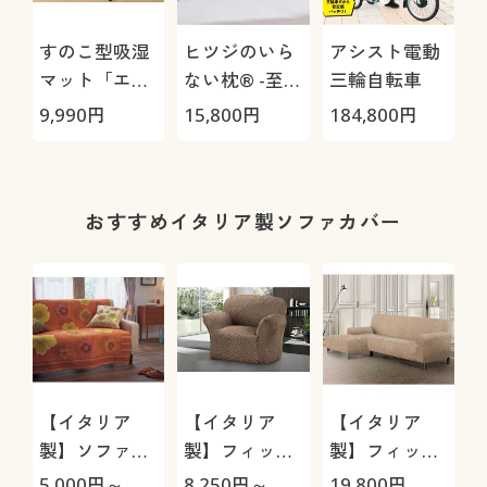
すのこ型吸湿
ヒツジのいら
アシスト電動
マット「エア
ない枕® -至
三輪自転車
ージョブ®」
極-
9,990
円
15,800
円
184,800
円
3
Max
1
おすすめイタリア製ソファカバー
【イタリア
【イタリア
【イタリア
製】ソファカ
製】フィット
製】フィット
バー中掛けタ
ソファカバー
ソファカバー
5,000
円～
8,250
円～
19,800
円