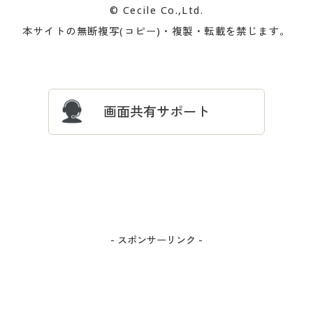
© Cecile Co.,Ltd.
会員登録・お客様情報変更に
お客様番号・パスワードをお
本サイトの無断複写(コピー)・複製・転載を禁じます。
プレゼント＆キャンペーン
サイトマップ
ついて
忘れの場合
サイズガイド
よくある質問とお問い合わせ
画面共有サポート
- スポンサーリンク -