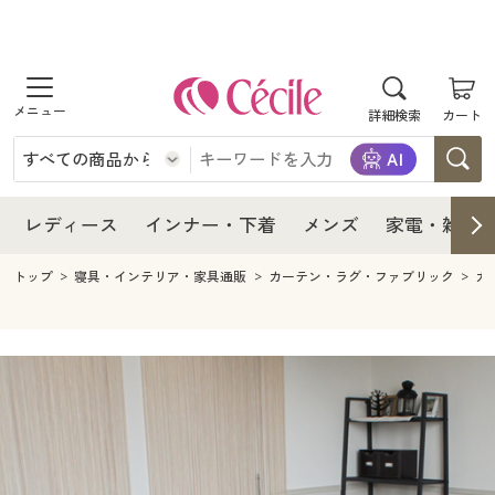
商品を探す
レディース
商品を探す
詳細検索
カート
インナー・下着
レディース通販すべて
レディース
メンズ
インナー・下着通販すべて
レディースファッション
インナー・下着
レディース通販すべて
レディース
インナー・下着
メンズ
家電・雑貨
家電・雑貨
メンズ通販すべて
女性下着
女性下着
メンズ
インナー・下着通販すべて
レディースファッション
トップ
寝具・インテリア・家具通販
カーテン・ラグ・ファブリック
カ
寝具・インテリア・家具
家電・雑貨すべて
メンズファッション
メンズ下着
家電・雑貨
メンズ通販すべて
女性下着
女性下着
美容・健康
寝具・インテリア・家具通販すべて
家電
メンズ下着
ジュニア・ティーンズ下着
寝具・インテリア・家具
家電・雑貨すべて
メンズファッション
メンズ下着
制服・スクール
美容・健康通販すべて
家具・収納
キッチン・雑貨・日用品
美容・健康
寝具・インテリア・家具通販すべて
家電
メンズ下着
ジュニア・ティーンズ下着