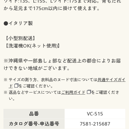
ワイド:135、L:155、Lワイド:175まで対応。背もたれ
から足元まで175cm以内に掛けて使えます。
●イタリア製
【小型別配送】
【洗濯機OK(ネット使用)】
※沖縄県や一部島しょ部など配送上の都合によりお届
けできない地域がございます。
※ サイズの測り方、衣料品のヌード寸法については
共通サイズガイ
ド
をご確認ください。
※ 返品などサービスについては
ご利用ガイド
をご確認くださ
い。
品番
VC-515
カタログ番号-申込番号
7581-215687