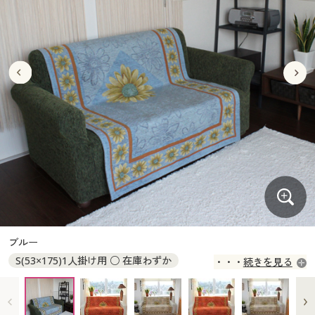
大きいサイズ
制服・スクールすべて
美容・健康・サプリメント
寝具・ベッド
制服・スクール
美容・健康通販すべて
家具・収納
キッチン・雑貨・日用品
バーゲン
大きいサイズ通販すべて
制服・学生服
カーテン・ラグ・ファブリック
大きいサイズ
制服・スクールすべて
美容・健康・サプリメント
寝具・ベッド
詳細検索
バーゲンセール
大きいサイズ レディース服
ジュニア・ティーンズ下着
バーゲン
大きいサイズ通販すべて
制服・学生服
カーテン・ラグ・ファブリック
商品カテゴリ一覧
シークレットセール
大きいサイズ レディース下着
詳細検索
バーゲンセール
大きいサイズ レディース服
ジュニア・ティーンズ下着
カタログ
大きいサイズ メンズ
商品カテゴリ一覧
シークレットセール
大きいサイズ レディース下着
カタログ・チラシからのご注文
カタログ
大きいサイズ 事務・制服
大きいサイズ メンズ
デジタルカタログ
カタログ・チラシからのご注文
ブルー
大きいサイズ 事務・制服
S(53×175)1人掛け用 ○ 在庫わずか
続きを見る
カタログ無料プレゼント
デジタルカタログ
M(105×175)2～2.5人掛け用 ○ 在庫わずか
L(155×175)3人掛け用 × 入荷未定
会員メニュー