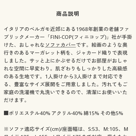
商品説明
イタリアのベルガモ近郊にある1968年創業の老舗ファ
ブリックメーカー「FINI-COP(フィニコップ)」社が手掛
けた、おしゃれな
ソファカバー
です。絵画のような奥
行きのあるマーガレット柄を、ジャカード織りで表現
しました。サッと上にかぶせるだけでお部屋がおしゃ
れな空間に早変わり。肌ざわりもしっかりした高級感
のある生地です。1人掛けから3人掛けまで対応でき
る、豊富なサイズ展開をご用意しました。汚れてもご
家庭の洗濯機で丸洗いできるので、清潔にお使いいた
だけます。
■ポリエステル40% アクリル40% 綿15% その他5%
※ソファ適応サイズ(cm)/座面幅は、S:53、M:105、M