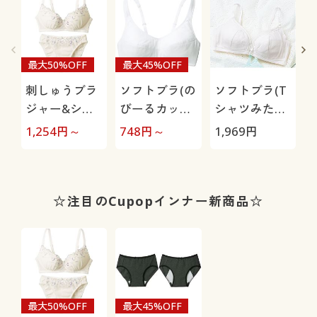
最大50%OFF
最大45%OFF
刺しゅうブラ
ソフトブラ(の
ソフトブラ(T
ジャー&ショ
びーるカップ)
シャツみたい
ーツペア(ワイ
(ワイヤーな
なブラ®)(ノ
1,254
円～
748
円～
1,969
円
1
ヤーなし)(～
し・かぶりタ
ンワイヤーか
E80まで)
イプ)(綿混素
ぶりタイプ)
材)
(
☆注目のCupopインナー新商品☆
最大50%OFF
最大45%OFF