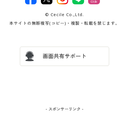
著作権・商標について
会社案内
交換・返品は
お支払は
カタログ無料プレゼント
特集一覧
© Cecile Co.,Ltd.
会員登録・お客様情報変更に
お客様番号・パスワードをお
本サイトの無断複写(コピー)・複製・転載を禁じます。
プレゼント＆キャンペーン
サイトマップ
ついて
忘れの場合
サイズガイド
よくある質問とお問い合わせ
画面共有サポート
- スポンサーリンク -