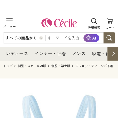
商品を探す
レディース
商品を探す
詳細検索
カート
インナー・下着
レディース通販すべて
レディース
メンズ
インナー・下着通販すべて
レディースファッション
インナー・下着
レディース通販すべて
レディース
インナー・下着
メンズ
家電・雑貨
家電・雑貨
メンズ通販すべて
女性下着
女性下着
メンズ
インナー・下着通販すべて
レディースファッション
トップ
制服・スクール通販
制服・学生服
ジュニア・ティーンズ下着
寝具・インテリア・家具
家電・雑貨すべて
メンズファッション
メンズ下着
家電・雑貨
メンズ通販すべて
女性下着
女性下着
美容・健康
寝具・インテリア・家具通販すべて
家電
メンズ下着
ジュニア・ティーンズ下着
寝具・インテリア・家具
家電・雑貨すべて
メンズファッション
メンズ下着
制服・スクール
美容・健康通販すべて
家具・収納
キッチン・雑貨・日用品
美容・健康
寝具・インテリア・家具通販すべて
家電
メンズ下着
ジュニア・ティーンズ下着