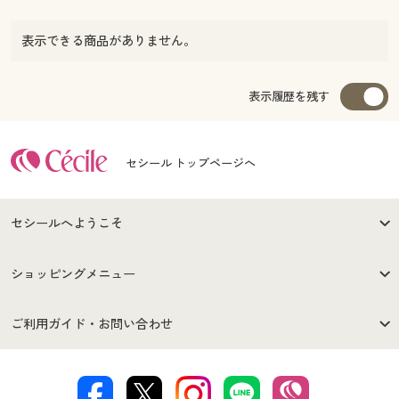
表示できる商品がありません。
表示履歴を残す
セシール トップページへ
セシールへようこそ
はじめての方へ
ご利用環境について
ショッピングメニュー
セシールご利用規約
プライバシーポリシー
商品カテゴリ
バーゲンセール
ご利用ガイド・お問い合わせ
特定商取引法に基づく表示
古物営業法に基づく表示
カタログ・チラシからのご注
デジタルカタログ
ご注文は
お届けは
文