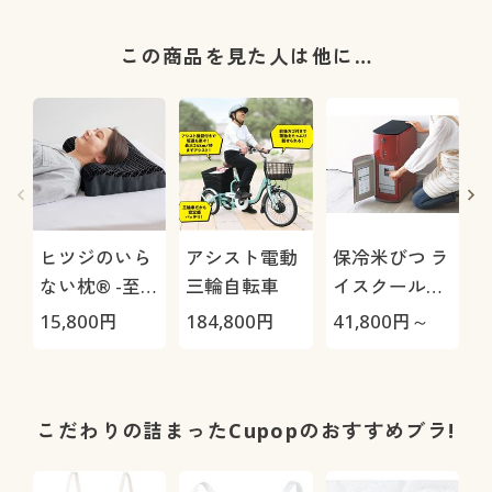
この商品を見た人は他に…
ヒツジのいら
アシスト電動
保冷米びつ ラ
ない枕® -至
三輪自転車
イスクール
極-
HRC-
15,800
円
184,800
円
41,800
円～
4
05S/HRC-10S
さ
こだわりの詰まったCupopのおすすめブラ!