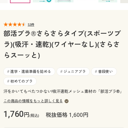
カタログ無料プレゼント
マイページ
会員メニュー
53件
閲覧履歴
マイページ
部活ブラ®さらさらタイプ(スポーツブ
お気に入り
ラ)(吸汗・速乾)(ワイヤーなし)(さらさ
閲覧履歴
らスーッと)
サポート
お気に入り
ご利用ガイド
進学・進級準備を始める
ジュニアブラ
普段使い
#
#
#
サポート
初めてのブラ
#
よくある質問とお問い合わせ
ご利用ガイド
汗をかいてもべたつかない!吸汗速乾メッシュ素材の「部活ブラ®」
この商品の情報をもっと詳しく見る
よくある質問とお問い合わせ
1,760
円
税抜価格 1,600円
(税込)