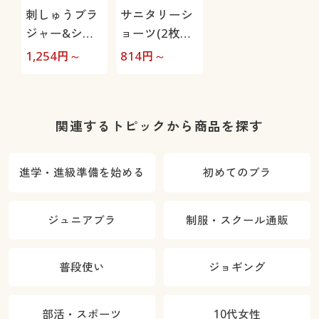
刺しゅうブラ
サニタリーシ
ジャー&ショ
ョーツ(2枚組)
ーツペア(ワイ
(ブラジャーと
1,254
円～
814
円～
ヤーなし)(～
セットアップ
E80まで)
可能)
関連するトピックから商品を探す
進学・進級準備を始める
初めてのブラ
ジュニアブラ
制服・スクール通販
普段使い
ジョギング
部活・スポーツ
10代女性