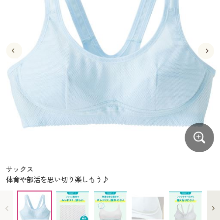
大きいサイズ
制服・スクールすべて
美容・健康・サプリメント
寝具・ベッド
制服・スクール
美容・健康通販すべて
家具・収納
キッチン・雑貨・日用品
バーゲン
大きいサイズ通販すべて
制服・学生服
カーテン・ラグ・ファブリック
大きいサイズ
制服・スクールすべて
美容・健康・サプリメント
寝具・ベッド
詳細検索
バーゲンセール
大きいサイズ レディース服
ジュニア・ティーンズ下着
バーゲン
大きいサイズ通販すべて
制服・学生服
カーテン・ラグ・ファブリック
商品カテゴリ一覧
シークレットセール
大きいサイズ レディース下着
詳細検索
バーゲンセール
大きいサイズ レディース服
ジュニア・ティーンズ下着
カタログ
大きいサイズ メンズ
商品カテゴリ一覧
シークレットセール
大きいサイズ レディース下着
カタログ・チラシからのご注文
カタログ
大きいサイズ 事務・制服
大きいサイズ メンズ
デジタルカタログ
カタログ・チラシからのご注文
サックス
大きいサイズ 事務・制服
体育や部活を思い切り楽しもう♪
カタログ無料プレゼント
デジタルカタログ
会員メニュー