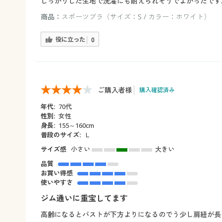
しっかりした生地で洗濯にも耐えられそうでよかったです
商品：
スポーツブラ（サイズ：S / カラー：ホワイト）
役に立った
0
ご購入者様
購入確認済み
年代:
70代
性別:
女性
身長:
155～160cm
普段のサイズ:
Ｌ
サイズ感
小さい
大きい
品質
お買い得感
使いやすさ
ジム通いに重宝してます
高齢になるとバストが下方よりになるのでう少し肩紐が長