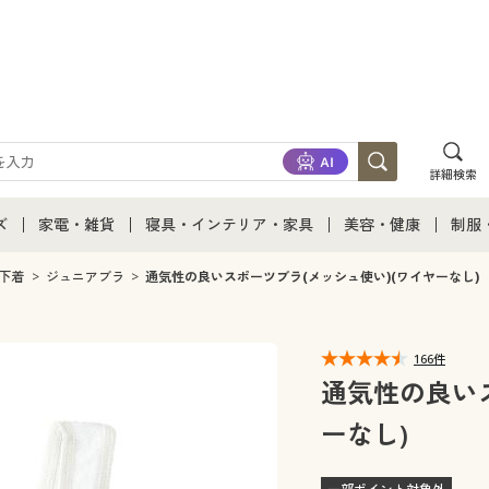
詳細検索
ズ
家電・雑貨
寝具・インテリア・家具
美容・健康
制服
て
ズ通販すべて
家電・雑貨すべて
寝具・インテリア・家具通販すべて
美容・健康通販すべ
制服
下着
ジュニアブラ
通気性の良いスポーツブラ(メッシュ使い)(ワイヤーなし)
ズファッション
家電
家具・収納
美容・健康・サプリ
制服
166件
ズ下着
キッチン・雑貨・日用品
寝具・ベッド
ジュ
通気性の良いス
ーなし)
着
カーテン・ラグ・ファブリック