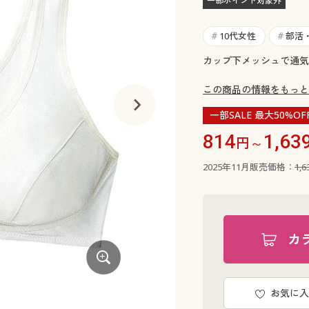
一部ポイント対象外
10代女性
部活
#
#
カップ下メッシュで通気
この商品の情報をもっと
一部SALE 最大50%OF
814
1,63
円～
2025年11月販売価格：
1,
カ
お気に入
ライトグレー