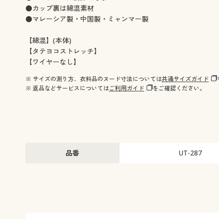
●カップ裏は綿混素材
●マレーシア製・中国製・ミャンマー製
【綿混】(本体)
【タテヨコストレッチ】
【ワイヤーなし】
※ サイズの測り方、衣料品のヌード寸法については
共通サイズガイド
※ 返品などサービスについては
ご利用ガイド
をご確認ください。
品番
UT-287