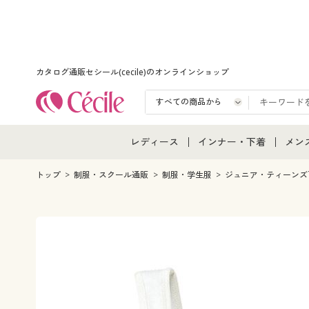
カタログ通販セシール(cecile)のオンラインショップ
レディース
インナー・下着
メン
レディース通販すべて
インナー・下着通販すべ
メン
トップ
制服・スクール通販
制服・学生服
ジュニア・ティーンズ
レディースファッション
女性下着
メン
女性下着
メンズ下着
メン
ジュニア・ティーンズ下