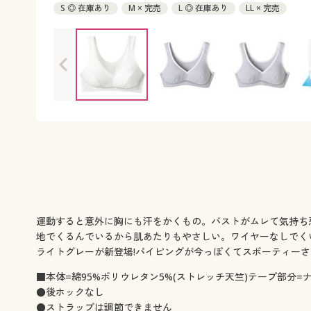
S ◎ 在庫あり
M × 完売
L ◎ 在庫あり
LL × 完売
運動すると意外に胸にも汗をかくもの。バストがムレて気持ち
地でくるんでいるから肌あたりもやさしい。ワイヤーなしでく
ライトグレーが新登場!パイピングが今っぽくてスポーティー
■本体=綿95%ポリウレタン5%(ストレッチ天竺)テープ部分=ナ
●後ホックなし
●ストラップは調節できません