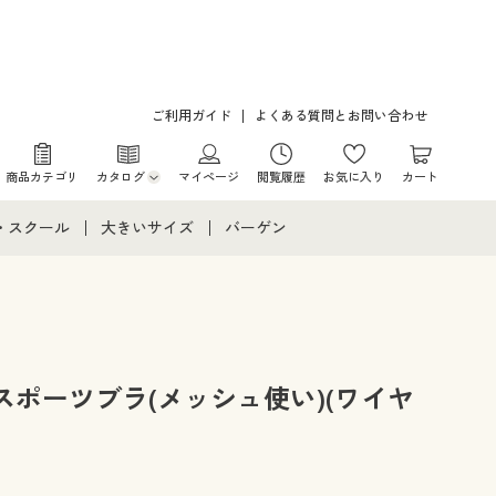
ご利用ガイド
よくある質問とお問い合わせ
商品カテゴリ
カタログ
マイページ
閲覧履歴
お気に入り
カート
カタログ・チラシからのご注文
・スクール
大きいサイズ
バーゲン
デジタルカタログ
て
・スクールすべて
大きいサイズ通販すべて
バーゲンセール
カタログ無料プレゼント
メント
・学生服
大きいサイズ レディース服
シークレットセール
ニア・ティーンズ下着
大きいサイズ レディース下着
ポーツブラ(メッシュ使い)(ワイヤ
大きいサイズ メンズ