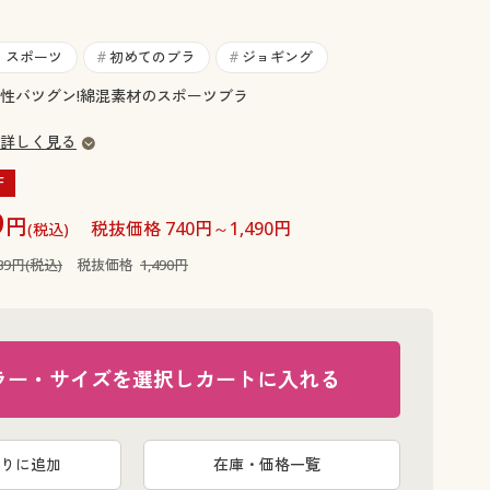
大きいサイズ 事務・制服
・スポーツ
初めてのブラ
ジョギング
#
#
性バツグン!綿混素材のスポーツブラ
詳しく見る
F
9
円
税抜価格 740円～1,490円
(税込)
639円(税込)
税抜価格
1,490円
ラー・サイズを選択しカートに入れる
りに追加
在庫・価格一覧
ライトグレ