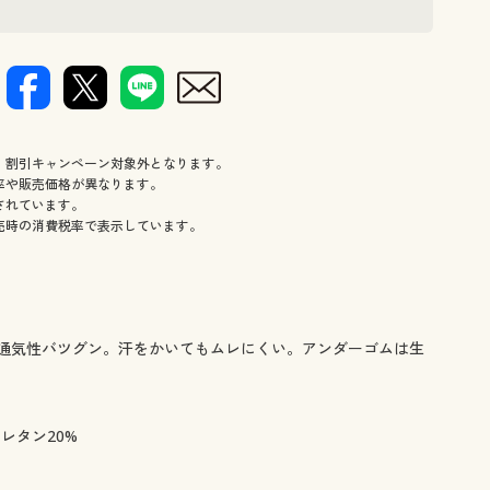
パイピングで
、割引キャンペーン対象外となります。
率や販売価格が異なります。
されています。
売時の消費税率で表示しています。
通気性バツグン。汗をかいてもムレにくい。アンダーゴムは生
レタン20%