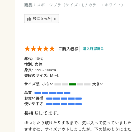
商品：
スポーツブラ（サイズ：L / カラー：ホワイト）
役に立った
0
ご購入者様
購入確認済み
年代:
10代
性別:
女性
身長:
155～160cm
普段のサイズ:
M〜L
サイズ感
小さい
大きい
品質
お買い得感
使いやすさ
長持ちしてます。
ほつけたり破けたりするまで、気に入って使っていました
さすがに、サイズアウトしましたが、下の娘のときにまた