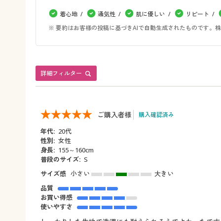
着心地
通気性
肌に優しい
リピート
※ 要約はお客様の投稿に基づきAIで自動生成されたものです
詳細フィルター
ご購入者様
購入確認済み
年代:
20代
性別:
女性
身長:
155～160cm
普段のサイズ:
S
サイズ感
小さい
大きい
品質
お買い得感
使いやすさ